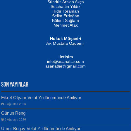
Erkeklerin Kahrolması Ne Demektir
Sündüs Arslan Akça
Evvel Zaman Tanrıçası...
Biliyor musunuz? ...
Selahattin Yıldız
Hıdır Toraman
Selim Erdoğan
Bülent Sağlam
Mehmet Atak
Hukuk Müşaviri
Av. Mustafa Özdemir
Mustafa Oral
NUHAN NEBİ ÇAM
İletişim
Yağmur Mangası...
Kaptan...
info@asanatlar.com
asanatlar@gmail.com
SON YAYINLAR
Fikret Otyam Vefat Yıldönümünde Anılıyor
9 Ağustos 2026
Yılmaz Ekinci
MUSTAFA KELOĞLU
Günün Rengi
Geceye Söylenen...
Yarına İz Bırakmak...
9 Ağustos 2026
Umur Bugay Vefat Yıldönümünde Anılıyor