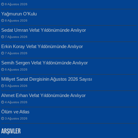
8 Ağustos 2026
Yağmurun O’Kulu
8 Ağustos 2026
Sedat Umran Vefat Yıldönümünde Anılıyor
Banu Sancak
ATİLLA ÖZEN
7 Ağustos 2026
Defterimden İçeri...
Sultan Olmadan Önce Eyüp...
Erkin Koray Vefat Yıldönümünde Anılıyor
7 Ağustos 2026
Semih Sergen Vefat Yıldönümünde Anılıyor
6 Ağustos 2026
Milliyet Sanat Dergisinin Ağustos 2026 Sayısı
5 Ağustos 2026
İsmail Aydos
EKREM KARABABA
Ahmet Erhan Vefat Yıldönümünde Anılıyor
İnkisar...
Yaralı Şiir...
4 Ağustos 2026
Ölüm ve Atlas
3 Ağustos 2026
Arşivler