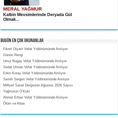
MERAL YAĞMUR
Kalbin Mevsimlerinde Deryada Gül
Olmak...
BUGÜN EN ÇOK OKUNANLAR
Fikret Otyam Vefat Yıldönümünde Anılıyor
Günün Rengi
Umur Bugay Vefat Yıldönümünde Anılıyor
MEHMET ÇOBAN
Sedat Umran Vefat Yıldönümünde Anılıyor
İçerdeki Put Dışardaki Maskeler...
Erkin Koray Vefat Yıldönümünde Anılıyor
Semih Sergen Vefat Yıldönümünde Anılıyor
Milliyet Sanat Dergisinin Ağustos 2026 Sayısı
Yağmurun O’Kulu
Ahmet Erhan Vefat Yıldönümünde Anılıyor
Ölüm ve Atlas
EMİNE CUMA
Fanatizm Çıkmazı...