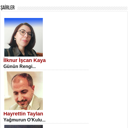
ŞAİRLER
SATILMIŞ ÜMİT ÇETİNKAYA
Erkenlik...
İlknur İşcan Kaya
Günün Rengi...
NECLA DİLEK ARSLAN
Öğretmenler Günü Mahkemesi...
Hayrettin Taylan
Yağmurun O’Kulu...