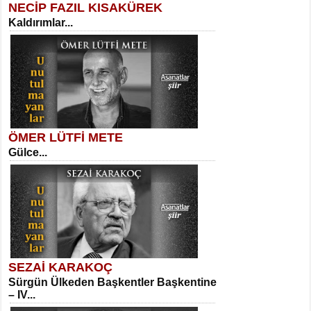
NECİP FAZIL KISAKÜREK
Kaldırımlar...
SELAHATTİN YILDIZ
İnsanın Zindanı...
Sibel Orhan
İki Kırık Boşluk...
ÖMER LÜTFİ METE
Gülce...
MEHMET TAŞTAN
Vagon’da Bir Şairle...
Meral Yağmur
Eski Bir Şiir...
SEZAİ KARAKOÇ
Sürgün Ülkeden Başkentler Başkentine
SITKI CANEY
– IV...
Oruçla Devrim ve Özgürlüğe…...
Kadir Ünal