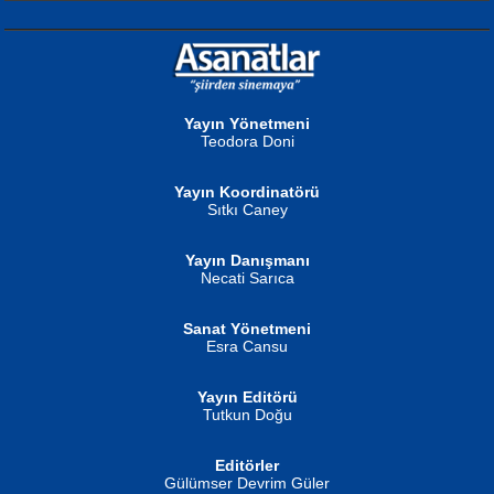
NURAN KÖSE BAYDAR
Neva Selçuk
Gün Güzeli...
Ben Deniz Değilim ki...
Yayın Yönetmeni
Teodora Doni
Yayın Koordinatörü
Sıtkı Caney
Yayın Danışmanı
MUSTAFA ORAL
Ahmet Aydın
Necati Sarıca
Şiir, Siyaseti Kaldırmıyor Tanpınar...
Helin...
Sanat Yönetmeni
Esra Cansu
Yayın Editörü
Tutkun Doğu
Editörler
İSMAİL OKUTAN
Gülümser Devrim Güler
Fatma Camcı