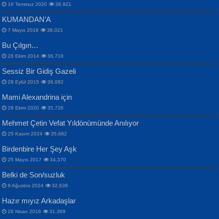
19 Temmuz 2020
38,921
KUMANDAN’A
7 Mayıs 2018
38,021
Bu Çılgın…
ERDEM BAYAZIT
28 Ekim 2014
36,718
Sana, Bana, Vatanıma, Ülkemin
İPEK ACAR SERT
Selahattin Yıldız
Sessiz Bir Gidiş Gazeli
İnsanlarına Dair...
Gazze’nin Şecaati, Ümmetin İmtihanı...
İdrakimle Üşürken...
28 Eylül 2015
36,092
Mami Alexandrina için
28 Ekim 2020
35,726
Mehmet Çetin Vefat Yıldönümünde Anılıyor
25 Kasım 2024
35,682
Birdenbire Her Şey Aşk
NAZIM HİKMET RAN
MAHMUT GÜRBÜZ
Songül Özel
25 Mayıs 2017
34,370
Bir Cezaevinde, Tecritteki Adamın
İbrahim Olmak ve Bitirebilmek...
Mahzen...
Mektupları...
Belki de Son/suzluk
8 Ağustos 2024
32,638
Hazır mıyız Arkadaşlar
26 Nisan 2016
31,369