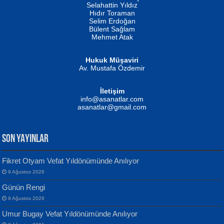
Evvel Zaman Tanrıçası...
Biliyor musunuz? ...
Selahattin Yıldız
Hıdır Toraman
Selim Erdoğan
Bülent Sağlam
Mehmet Atak
Hukuk Müşaviri
Av. Mustafa Özdemir
Mustafa Oral
NUHAN NEBİ ÇAM
İletişim
Yağmur Mangası...
Kaptan...
info@asanatlar.com
asanatlar@gmail.com
SON YAYINLAR
Fikret Otyam Vefat Yıldönümünde Anılıyor
9 Ağustos 2026
Yılmaz Ekinci
MUSTAFA KELOĞLU
Günün Rengi
Geceye Söylenen...
Yarına İz Bırakmak...
9 Ağustos 2026
Umur Bugay Vefat Yıldönümünde Anılıyor