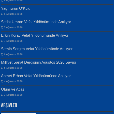
8 Ağustos 2026
Yağmurun O’Kulu
8 Ağustos 2026
Sedat Umran Vefat Yıldönümünde Anılıyor
Banu Sancak
ATİLLA ÖZEN
7 Ağustos 2026
Defterimden İçeri...
Sultan Olmadan Önce Eyüp...
Erkin Koray Vefat Yıldönümünde Anılıyor
7 Ağustos 2026
Semih Sergen Vefat Yıldönümünde Anılıyor
6 Ağustos 2026
Milliyet Sanat Dergisinin Ağustos 2026 Sayısı
5 Ağustos 2026
İsmail Aydos
EKREM KARABABA
Ahmet Erhan Vefat Yıldönümünde Anılıyor
İnkisar...
Yaralı Şiir...
4 Ağustos 2026
Ölüm ve Atlas
3 Ağustos 2026
Arşivler