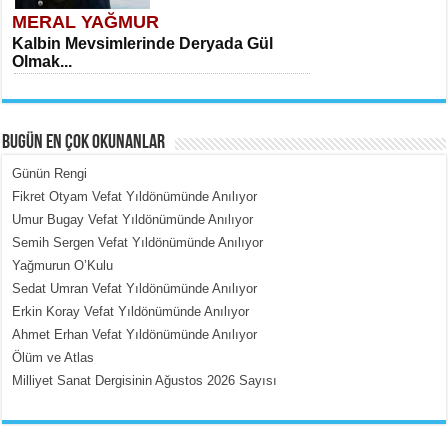
MERAL YAĞMUR
Kalbin Mevsimlerinde Deryada Gül
Olmak...
BUGÜN EN ÇOK OKUNANLAR
Günün Rengi
Fikret Otyam Vefat Yıldönümünde Anılıyor
Umur Bugay Vefat Yıldönümünde Anılıyor
MEHMET ÇOBAN
Semih Sergen Vefat Yıldönümünde Anılıyor
İçerdeki Put Dışardaki Maskeler...
Yağmurun O’Kulu
Sedat Umran Vefat Yıldönümünde Anılıyor
Erkin Koray Vefat Yıldönümünde Anılıyor
Ahmet Erhan Vefat Yıldönümünde Anılıyor
Ölüm ve Atlas
Milliyet Sanat Dergisinin Ağustos 2026 Sayısı
EMİNE CUMA
Fanatizm Çıkmazı...