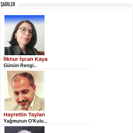
ŞAİRLER
SATILMIŞ ÜMİT ÇETİNKAYA
Erkenlik...
İlknur İşcan Kaya
Günün Rengi...
NECLA DİLEK ARSLAN
Öğretmenler Günü Mahkemesi...
Hayrettin Taylan
Yağmurun O’Kulu...