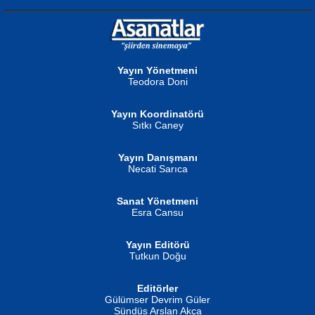
NURAN KÖSE BAYDAR
Neva Selçuk
Gün Güzeli...
Ben Deniz Değilim ki...
Yayın Yönetmeni
Teodora Doni
Yayın Koordinatörü
Sıtkı Caney
Yayın Danışmanı
MUSTAFA ORAL
Ahmet Aydın
Necati Sarıca
Şiir, Siyaseti Kaldırmıyor Tanpınar...
Helin...
Sanat Yönetmeni
Esra Cansu
Yayın Editörü
Tutkun Doğu
Editörler
İSMAİL OKUTAN
Gülümser Devrim Güler
Fatma Camcı
Erkeklerin Kahrolması Ne Demektir
Sündüs Arslan Akça