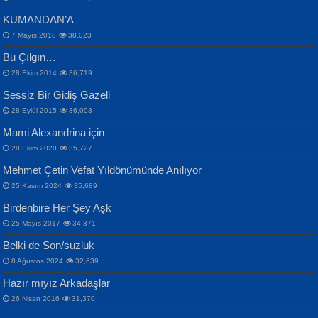
KUMANDAN’A
7 Mayıs 2018
38,023
Bu Çılgın…
ERDEM BAYAZIT
28 Ekim 2014
36,719
Sana, Bana, Vatanıma, Ülkemin
İPEK ACAR SERT
Selahattin Yıldız
Sessiz Bir Gidiş Gazeli
İnsanlarına Dair...
Gazze’nin Şecaati, Ümmetin İmtihanı...
İdrakimle Üşürken...
28 Eylül 2015
36,093
Mami Alexandrina için
28 Ekim 2020
35,727
Mehmet Çetin Vefat Yıldönümünde Anılıyor
25 Kasım 2024
35,689
Birdenbire Her Şey Aşk
NAZIM HİKMET RAN
MAHMUT GÜRBÜZ
Songül Özel
25 Mayıs 2017
34,371
Bir Cezaevinde, Tecritteki Adamın
İbrahim Olmak ve Bitirebilmek...
Mahzen...
Mektupları...
Belki de Son/suzluk
8 Ağustos 2024
32,639
Hazır mıyız Arkadaşlar
26 Nisan 2016
31,370