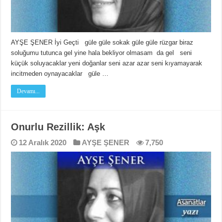
AYŞE ŞENER İyi Geçti güle güle sokak güle güle rüzgar biraz
soluğumu tutunca gel yine hala bekliyor olmasam da gel seni
küçük soluyacaklar yeni doğanlar seni azar azar seni kıyamayarak
incitmeden oynayacaklar güle …
Devamı...
Onurlu Rezillik: Aşk
12 Aralık 2020
AYŞE ŞENER
7,750