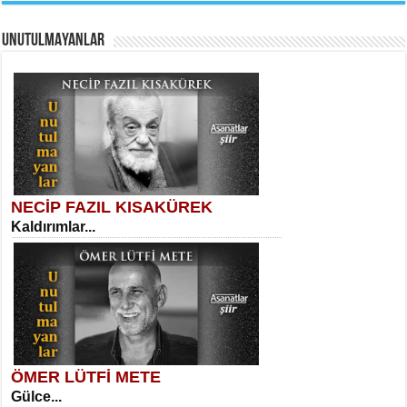
UNUTULMAYANLAR
AHMET URFALI
Ömer Lütfi Mete’nin “Gülce” Şiirini
Tahlil Denemesi...
Meral Yağmur
Eski Bir Şiir...
NECİP FAZIL KISAKÜREK
Kaldırımlar...
SELAHATTİN YILDIZ
İnsanın Zindanı...
Kadir Ünal
Ayağıma Dolanan Yokuş...
ÖMER LÜTFİ METE
Gülce...
MEHMET TAŞTAN