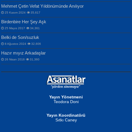
Mehmet Çetin Vefat Yıldönümünde Anılıyor
25 Kasım 2024
35,617
Birdenbire Her Şey Aşk
NAZIM HİKMET RAN
MAHMUT GÜRBÜZ
Songül Özel
25 Mayıs 2017
34,361
Bir Cezaevinde, Tecritteki Adamın
İbrahim Olmak ve Bitirebilmek...
Mahzen...
Mektupları...
Belki de Son/suzluk
8 Ağustos 2024
32,606
Hazır mıyız Arkadaşlar
26 Nisan 2016
31,360
NURAN KÖSE BAYDAR
Neva Selçuk
Gün Güzeli...
Ben Deniz Değilim ki...
Yayın Yönetmeni
Teodora Doni
Yayın Koordinatörü
Sıtkı Caney