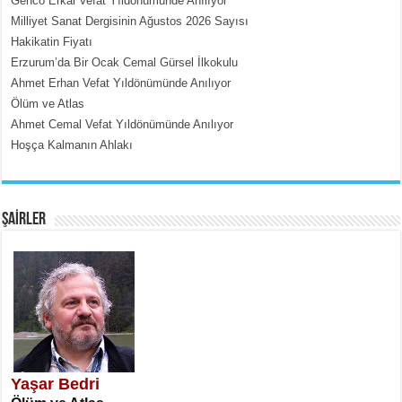
Genco Erkal Vefat Yıldönümünde Anılıyor
MEHMET ÇOBAN
Milliyet Sanat Dergisinin Ağustos 2026 Sayısı
İçerdeki Put Dışardaki Maskeler...
Hakikatin Fiyatı
Erzurum’da Bir Ocak Cemal Gürsel İlkokulu
Ahmet Erhan Vefat Yıldönümünde Anılıyor
Ölüm ve Atlas
Ahmet Cemal Vefat Yıldönümünde Anılıyor
Hoşça Kalmanın Ahlakı
EMİNE CUMA
Fanatizm Çıkmazı...
ŞAİRLER
SATILMIŞ ÜMİT ÇETİNKAYA
Erkenlik...
Yaşar Bedri