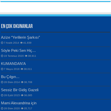
Aynı Güneşin Altında...
EN ÇOK OKUNANLAR
CAHİT SITKI TARANCI
Azize “Yerlilerin Şarkısı”
Otuz Beş Yaş Şiiri...
VAHDETTİN YİĞİTCAN
Bülent Sağlam
7 Aralık 2014
41,939
Samimiyet Nedir?...
Mescid-i Aksâ Üstüne Ay!...
Söyle Peki Sen Hiç…
19 Temmuz 2020
38,911
KUMANDAN’A
7 Mayıs 2018
38,011
Bu Çılgın…
ERDEM BAYAZIT
28 Ekim 2014
36,708
Sana, Bana, Vatanıma, Ülkemin
İPEK ACAR SERT
Selahattin Yıldız
Sessiz Bir Gidiş Gazeli
İnsanlarına Dair...
Gazze’nin Şecaati, Ümmetin İmtihanı...
İdrakimle Üşürken...
28 Eylül 2015
36,085
Mami Alexandrina için
28 Ekim 2020
35,717