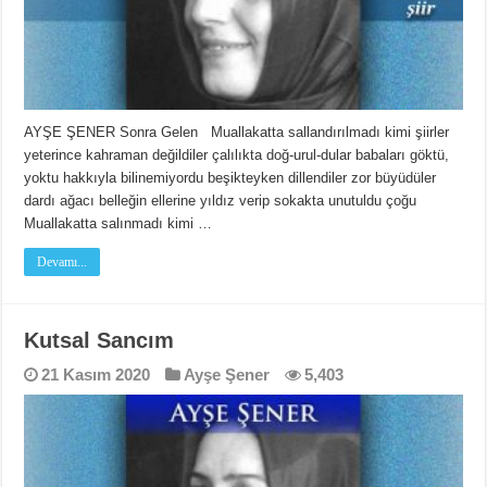
AYŞE ŞENER Sonra Gelen Muallakatta sallandırılmadı kimi şiirler
yeterince kahraman değildiler çalılıkta doğ-urul-dular babaları göktü,
yoktu hakkıyla bilinemiyordu beşikteyken dillendiler zor büyüdüler
dardı ağacı belleğin ellerine yıldız verip sokakta unutuldu çoğu
Muallakatta salınmadı kimi …
Devamı...
Kutsal Sancım
21 Kasım 2020
Ayşe Şener
5,403