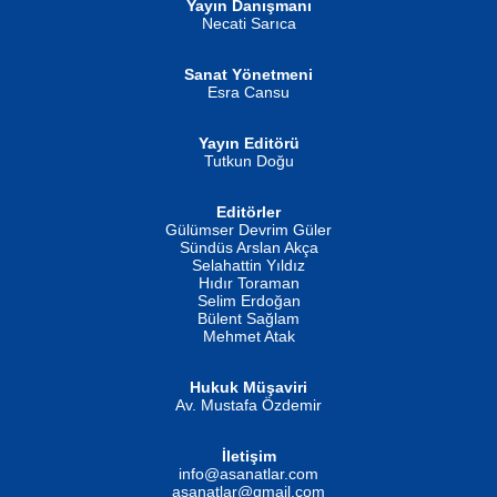
Yayın Danışmanı
MUSTAFA ORAL
Ahmet Aydın
Necati Sarıca
Şiir, Siyaseti Kaldırmıyor Tanpınar...
Helin...
Sanat Yönetmeni
Esra Cansu
Yayın Editörü
Tutkun Doğu
Editörler
İSMAİL OKUTAN
Gülümser Devrim Güler
Fatma Camcı
Erkeklerin Kahrolması Ne Demektir
Sündüs Arslan Akça
Evvel Zaman Tanrıçası...
Biliyor musunuz? ...
Selahattin Yıldız
Hıdır Toraman
Selim Erdoğan
Bülent Sağlam
Mehmet Atak
Hukuk Müşaviri
Av. Mustafa Özdemir
Mustafa Oral
NUHAN NEBİ ÇAM
İletişim
Yağmur Mangası...
Kaptan...
info@asanatlar.com
asanatlar@gmail.com