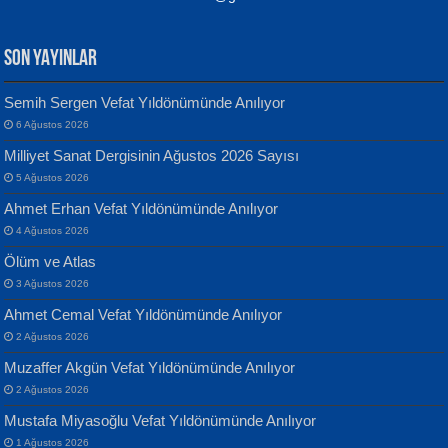
SON YAYINLAR
Semih Sergen Vefat Yıldönümünde Anılıyor
6 Ağustos 2026
Yılmaz Ekinci
MUSTAFA KELOĞLU
Milliyet Sanat Dergisinin Ağustos 2026 Sayısı
Geceye Söylenen...
Yarına İz Bırakmak...
5 Ağustos 2026
Ahmet Erhan Vefat Yıldönümünde Anılıyor
4 Ağustos 2026
Ölüm ve Atlas
3 Ağustos 2026
Ahmet Cemal Vefat Yıldönümünde Anılıyor
Banu Sancak
ATİLLA ÖZEN
2 Ağustos 2026
Defterimden İçeri...
Sultan Olmadan Önce Eyüp...
Muzaffer Akgün Vefat Yıldönümünde Anılıyor
2 Ağustos 2026
Mustafa Miyasoğlu Vefat Yıldönümünde Anılıyor
1 Ağustos 2026