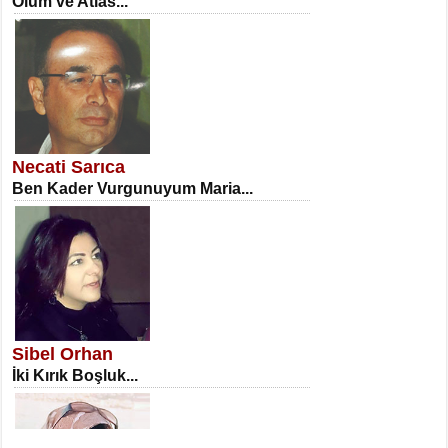
Ölüm ve Atlas...
NECLA DİLEK ARSLAN
Öğretmenler Günü Mahkemesi...
Necati Sarıca
Ben Kader Vurgunuyum Maria...
İSA KARATEPE
Ekranlar Arasında Kaybolan İnsan...
Sibel Orhan
İki Kırık Boşluk...