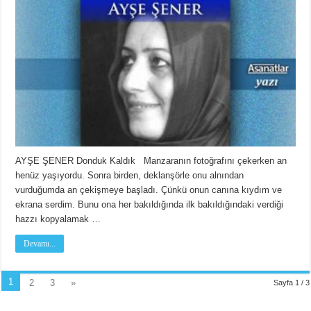
AYŞE ŞENER Donduk Kaldık Manzaranın fotoğrafını çekerken an
henüz yaşıyordu. Sonra birden, deklanşörle onu alnından
vurduğumda an çekişmeye başladı. Çünkü onun canına kıydım ve
ekrana serdim. Bunu ona her bakıldığında ilk bakıldığındaki verdiği
hazzı kopyalamak …
Devamı...
1
2
3
»
Sayfa 1 / 3