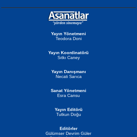
NURAN KÖSE BAYDAR
Neva Selçuk
Gün Güzeli...
Ben Deniz Değilim ki...
Yayın Yönetmeni
Teodora Doni
Yayın Koordinatörü
Sıtkı Caney
Yayın Danışmanı
MUSTAFA ORAL
Ahmet Aydın
Necati Sarıca
Şiir, Siyaseti Kaldırmıyor Tanpınar...
Helin...
Sanat Yönetmeni
Esra Cansu
Yayın Editörü
Tutkun Doğu
Editörler
İSMAİL OKUTAN
Gülümser Devrim Güler
Fatma Camcı