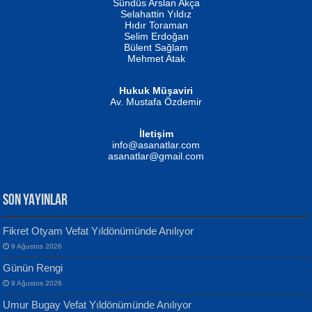
Erkeklerin Kahrolması Ne Demektir
Sündüs Arslan Akça
Evvel Zaman Tanrıçası...
Biliyor musunuz? ...
Selahattin Yıldız
Hıdır Toraman
Selim Erdoğan
Bülent Sağlam
Mehmet Atak
Hukuk Müşaviri
Av. Mustafa Özdemir
Mustafa Oral
NUHAN NEBİ ÇAM
İletişim
Yağmur Mangası...
Kaptan...
info@asanatlar.com
asanatlar@gmail.com
SON YAYINLAR
Fikret Otyam Vefat Yıldönümünde Anılıyor
9 Ağustos 2026
Yılmaz Ekinci
MUSTAFA KELOĞLU
Günün Rengi
Geceye Söylenen...
Yarına İz Bırakmak...
9 Ağustos 2026
Umur Bugay Vefat Yıldönümünde Anılıyor