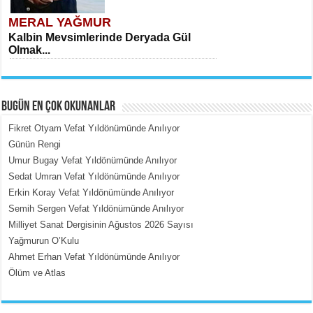
MERAL YAĞMUR
Kalbin Mevsimlerinde Deryada Gül
Olmak...
BUGÜN EN ÇOK OKUNANLAR
Fikret Otyam Vefat Yıldönümünde Anılıyor
Günün Rengi
Umur Bugay Vefat Yıldönümünde Anılıyor
MEHMET ÇOBAN
Sedat Umran Vefat Yıldönümünde Anılıyor
İçerdeki Put Dışardaki Maskeler...
Erkin Koray Vefat Yıldönümünde Anılıyor
Semih Sergen Vefat Yıldönümünde Anılıyor
Milliyet Sanat Dergisinin Ağustos 2026 Sayısı
Yağmurun O’Kulu
Ahmet Erhan Vefat Yıldönümünde Anılıyor
Ölüm ve Atlas
EMİNE CUMA
Fanatizm Çıkmazı...