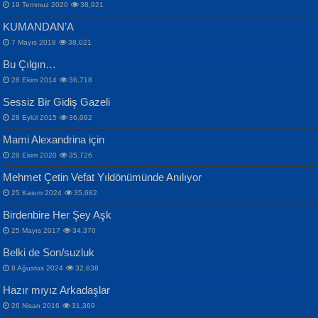
19 Temmuz 2020
38,921
KUMANDAN’A
7 Mayıs 2018
38,021
Bu Çılgın…
ERDEM BAYAZIT
28 Ekim 2014
36,718
Sana, Bana, Vatanıma, Ülkemin
İPEK ACAR SERT
Selahattin Yıldız
Sessiz Bir Gidiş Gazeli
İnsanlarına Dair...
Gazze’nin Şecaati, Ümmetin İmtihanı...
İdrakimle Üşürken...
28 Eylül 2015
36,092
Mami Alexandrina için
28 Ekim 2020
35,726
Mehmet Çetin Vefat Yıldönümünde Anılıyor
25 Kasım 2024
35,682
Birdenbire Her Şey Aşk
NAZIM HİKMET RAN
MAHMUT GÜRBÜZ
Songül Özel
25 Mayıs 2017
34,370
Bir Cezaevinde, Tecritteki Adamın
İbrahim Olmak ve Bitirebilmek...
Mahzen...
Mektupları...
Belki de Son/suzluk
8 Ağustos 2024
32,638
Hazır mıyız Arkadaşlar
26 Nisan 2016
31,369