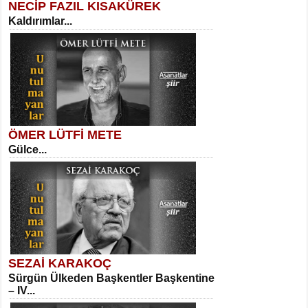
NECİP FAZIL KISAKÜREK
Kaldırımlar...
SELAHATTİN YILDIZ
İnsanın Zindanı...
Sibel Orhan
İki Kırık Boşluk...
ÖMER LÜTFİ METE
Gülce...
MEHMET TAŞTAN
Vagon’da Bir Şairle...
Meral Yağmur
Eski Bir Şiir...
SEZAİ KARAKOÇ
Sürgün Ülkeden Başkentler Başkentine
SITKI CANEY
– IV...
Oruçla Devrim ve Özgürlüğe…...
Kadir Ünal