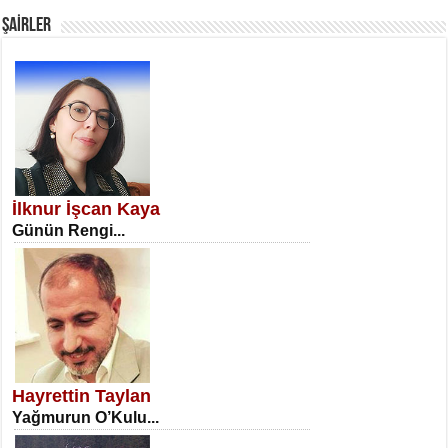
ŞAİRLER
SATILMIŞ ÜMİT ÇETİNKAYA
Erkenlik...
İlknur İşcan Kaya
Günün Rengi...
NECLA DİLEK ARSLAN
Öğretmenler Günü Mahkemesi...
Hayrettin Taylan
Yağmurun O’Kulu...