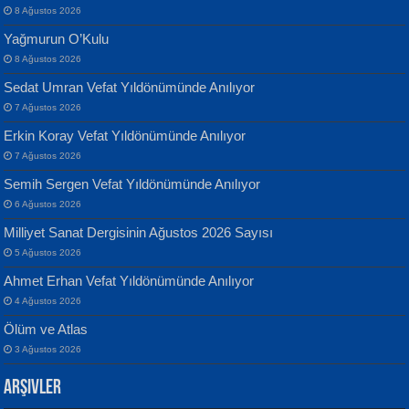
8 Ağustos 2026
Yağmurun O’Kulu
8 Ağustos 2026
Sedat Umran Vefat Yıldönümünde Anılıyor
Banu Sancak
ATİLLA ÖZEN
7 Ağustos 2026
Defterimden İçeri...
Sultan Olmadan Önce Eyüp...
Erkin Koray Vefat Yıldönümünde Anılıyor
7 Ağustos 2026
Semih Sergen Vefat Yıldönümünde Anılıyor
6 Ağustos 2026
Milliyet Sanat Dergisinin Ağustos 2026 Sayısı
5 Ağustos 2026
İsmail Aydos
EKREM KARABABA
Ahmet Erhan Vefat Yıldönümünde Anılıyor
İnkisar...
Yaralı Şiir...
4 Ağustos 2026
Ölüm ve Atlas
3 Ağustos 2026
Arşivler