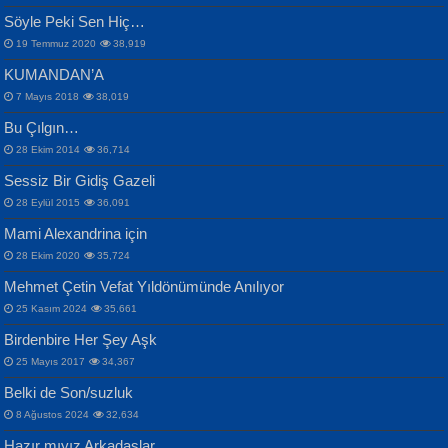
Samimiyet Nedir?...
Mescid-i Aksâ Üstüne Ay!...
Söyle Peki Sen Hiç…
19 Temmuz 2020
38,919
KUMANDAN’A
7 Mayıs 2018
38,019
Bu Çılgın…
ERDEM BAYAZIT
28 Ekim 2014
36,714
Sana, Bana, Vatanıma, Ülkemin
İPEK ACAR SERT
Selahattin Yıldız
Sessiz Bir Gidiş Gazeli
İnsanlarına Dair...
Gazze’nin Şecaati, Ümmetin İmtihanı...
İdrakimle Üşürken...
28 Eylül 2015
36,091
Mami Alexandrina için
28 Ekim 2020
35,724
Mehmet Çetin Vefat Yıldönümünde Anılıyor
25 Kasım 2024
35,661
Birdenbire Her Şey Aşk
NAZIM HİKMET RAN
MAHMUT GÜRBÜZ
Songül Özel
25 Mayıs 2017
34,367
Bir Cezaevinde, Tecritteki Adamın
İbrahim Olmak ve Bitirebilmek...
Mahzen...
Mektupları...
Belki de Son/suzluk
8 Ağustos 2024
32,634
Hazır mıyız Arkadaşlar