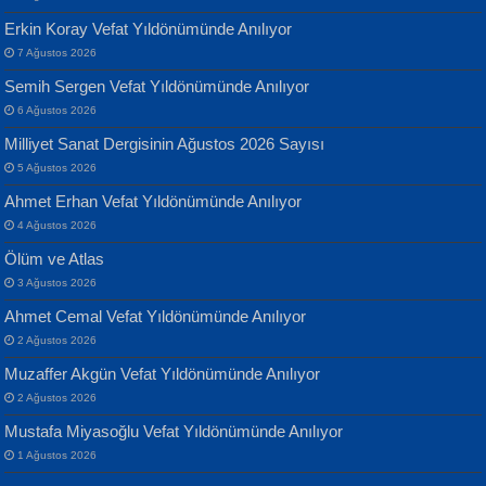
Erkin Koray Vefat Yıldönümünde Anılıyor
7 Ağustos 2026
Semih Sergen Vefat Yıldönümünde Anılıyor
6 Ağustos 2026
Milliyet Sanat Dergisinin Ağustos 2026 Sayısı
Banu Sancak
ATİLLA ÖZEN
5 Ağustos 2026
Defterimden İçeri...
Sultan Olmadan Önce Eyüp...
Ahmet Erhan Vefat Yıldönümünde Anılıyor
4 Ağustos 2026
Ölüm ve Atlas
3 Ağustos 2026
Ahmet Cemal Vefat Yıldönümünde Anılıyor
2 Ağustos 2026
İsmail Aydos
EKREM KARABABA
Muzaffer Akgün Vefat Yıldönümünde Anılıyor
İnkisar...
Yaralı Şiir...
2 Ağustos 2026
Mustafa Miyasoğlu Vefat Yıldönümünde Anılıyor
1 Ağustos 2026