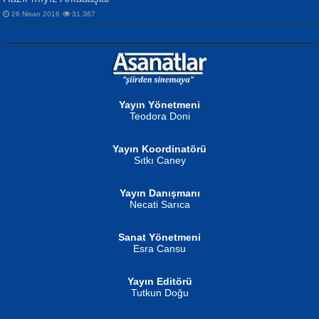
26 Nisan 2016
31,367
NURAN KÖSE BAYDAR
Neva Selçuk
Gün Güzeli...
Ben Deniz Değilim ki...
Yayın Yönetmeni
Teodora Doni
Yayın Koordinatörü
Sıtkı Caney
Yayın Danışmanı
MUSTAFA ORAL
Ahmet Aydın
Necati Sarıca
Şiir, Siyaseti Kaldırmıyor Tanpınar...
Helin...
Sanat Yönetmeni
Esra Cansu
Yayın Editörü
Tutkun Doğu