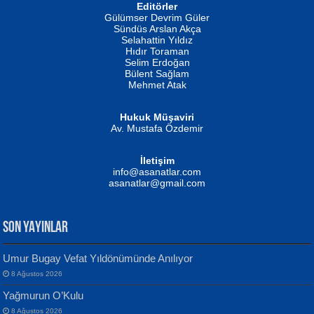
Editörler
İSMAİL OKUTAN
Gülümser Devrim Güler
Fatma Camcı
Erkeklerin Kahrolması Ne Demektir
Sündüs Arslan Akça
Evvel Zaman Tanrıçası...
Biliyor musunuz? ...
Selahattin Yıldız
Hıdır Toraman
Selim Erdoğan
Bülent Sağlam
Mehmet Atak
Hukuk Müşaviri
Av. Mustafa Özdemir
Mustafa Oral
NUHAN NEBİ ÇAM
İletişim
Yağmur Mangası...
Kaptan...
info@asanatlar.com
asanatlar@gmail.com
SON YAYINLAR
Umur Bugay Vefat Yıldönümünde Anılıyor
8 Ağustos 2026
Yılmaz Ekinci
MUSTAFA KELOĞLU
Yağmurun O’Kulu
Geceye Söylenen...
Yarına İz Bırakmak...
8 Ağustos 2026