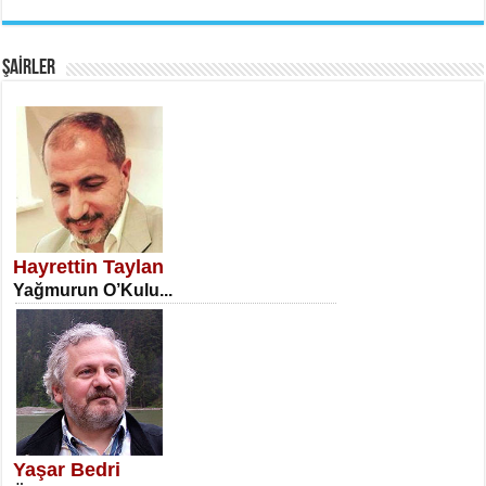
EMİNE CUMA
Fanatizm Çıkmazı...
ŞAİRLER
SATILMIŞ ÜMİT ÇETİNKAYA
Erkenlik...
Hayrettin Taylan
Yağmurun O’Kulu...
NECLA DİLEK ARSLAN
Öğretmenler Günü Mahkemesi...
Yaşar Bedri