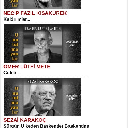
NECİP FAZIL KISAKÜREK
Kaldırımlar...
SELAHATTİN YILDIZ
İnsanın Zindanı...
Meral Yağmur
Eski Bir Şiir...
ÖMER LÜTFİ METE
Gülce...
MEHMET TAŞTAN
Vagon’da Bir Şairle...
Kadir Ünal
Ayağıma Dolanan Yokuş...
SEZAİ KARAKOÇ
Sürgün Ülkeden Başkentler Başkentine
SITKI CANEY