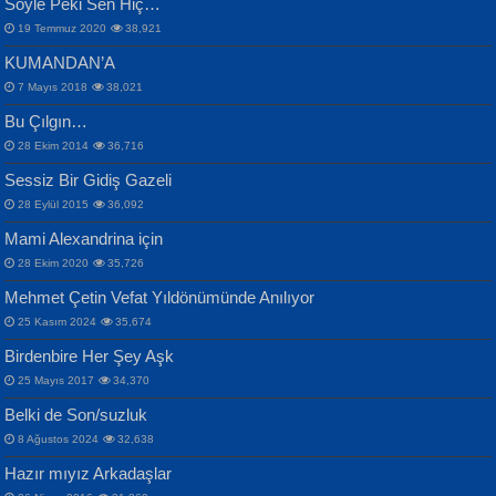
Söyle Peki Sen Hiç…
19 Temmuz 2020
38,921
KUMANDAN’A
7 Mayıs 2018
38,021
Bu Çılgın…
ERDEM BAYAZIT
28 Ekim 2014
36,716
Sana, Bana, Vatanıma, Ülkemin
İPEK ACAR SERT
Selahattin Yıldız
Sessiz Bir Gidiş Gazeli
İnsanlarına Dair...
Gazze’nin Şecaati, Ümmetin İmtihanı...
İdrakimle Üşürken...
28 Eylül 2015
36,092
Mami Alexandrina için
28 Ekim 2020
35,726
Mehmet Çetin Vefat Yıldönümünde Anılıyor
25 Kasım 2024
35,674
Birdenbire Her Şey Aşk
NAZIM HİKMET RAN
MAHMUT GÜRBÜZ
Songül Özel
25 Mayıs 2017
34,370
Bir Cezaevinde, Tecritteki Adamın
İbrahim Olmak ve Bitirebilmek...
Mahzen...
Mektupları...
Belki de Son/suzluk
8 Ağustos 2024
32,638
Hazır mıyız Arkadaşlar