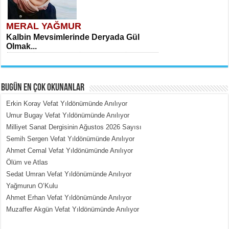
MERAL YAĞMUR
Kalbin Mevsimlerinde Deryada Gül
Olmak...
BUGÜN EN ÇOK OKUNANLAR
Erkin Koray Vefat Yıldönümünde Anılıyor
Umur Bugay Vefat Yıldönümünde Anılıyor
Milliyet Sanat Dergisinin Ağustos 2026 Sayısı
MEHMET ÇOBAN
Semih Sergen Vefat Yıldönümünde Anılıyor
İçerdeki Put Dışardaki Maskeler...
Ahmet Cemal Vefat Yıldönümünde Anılıyor
Ölüm ve Atlas
Sedat Umran Vefat Yıldönümünde Anılıyor
Yağmurun O’Kulu
Ahmet Erhan Vefat Yıldönümünde Anılıyor
Muzaffer Akgün Vefat Yıldönümünde Anılıyor
EMİNE CUMA