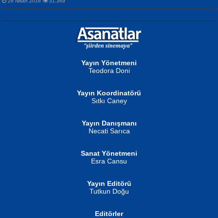
26 Nisan 2016
31,369
NURAN KÖSE BAYDAR
Neva Selçuk
Gün Güzeli...
Ben Deniz Değilim ki...
Yayın Yönetmeni
Teodora Doni
Yayın Koordinatörü
Sıtkı Caney
Yayın Danışmanı
MUSTAFA ORAL
Ahmet Aydın
Necati Sarıca
Şiir, Siyaseti Kaldırmıyor Tanpınar...
Helin...
Sanat Yönetmeni
Esra Cansu
Yayın Editörü
Tutkun Doğu
Editörler
İSMAİL OKUTAN