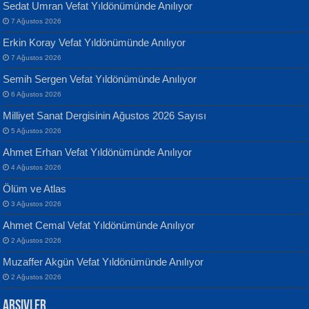
Sedat Umran Vefat Yıldönümünde Anılıyor
7 Ağustos 2026
Erkin Koray Vefat Yıldönümünde Anılıyor
7 Ağustos 2026
Semih Sergen Vefat Yıldönümünde Anılıyor
Banu Sancak
ATİLLA ÖZEN
6 Ağustos 2026
Defterimden İçeri...
Sultan Olmadan Önce Eyüp...
Milliyet Sanat Dergisinin Ağustos 2026 Sayısı
5 Ağustos 2026
Ahmet Erhan Vefat Yıldönümünde Anılıyor
4 Ağustos 2026
Ölüm ve Atlas
3 Ağustos 2026
İsmail Aydos
EKREM KARABABA
Ahmet Cemal Vefat Yıldönümünde Anılıyor
İnkisar...
Yaralı Şiir...
2 Ağustos 2026
Muzaffer Akgün Vefat Yıldönümünde Anılıyor
2 Ağustos 2026
Arşivler