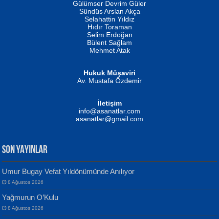
Gülümser Devrim Güler
Fatma Camcı
Erkeklerin Kahrolması Ne Demektir
Sündüs Arslan Akça
Evvel Zaman Tanrıçası...
Biliyor musunuz? ...
Selahattin Yıldız
Hıdır Toraman
Selim Erdoğan
Bülent Sağlam
Mehmet Atak
Hukuk Müşaviri
Av. Mustafa Özdemir
Mustafa Oral
NUHAN NEBİ ÇAM
İletişim
Yağmur Mangası...
Kaptan...
info@asanatlar.com
asanatlar@gmail.com
SON YAYINLAR
Umur Bugay Vefat Yıldönümünde Anılıyor
8 Ağustos 2026
Yılmaz Ekinci
MUSTAFA KELOĞLU
Yağmurun O’Kulu
Geceye Söylenen...
Yarına İz Bırakmak...
8 Ağustos 2026