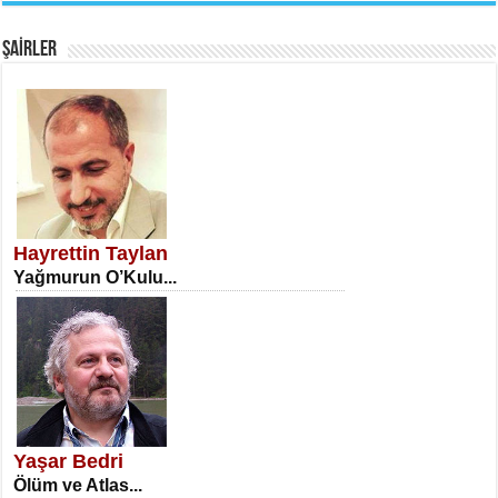
Fanatizm Çıkmazı...
ŞAİRLER
SATILMIŞ ÜMİT ÇETİNKAYA
Erkenlik...
Hayrettin Taylan
Yağmurun O’Kulu...
NECLA DİLEK ARSLAN
Öğretmenler Günü Mahkemesi...
Yaşar Bedri
Ölüm ve Atlas...