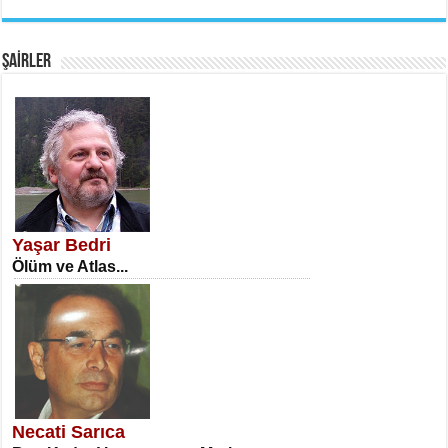
EMİNE CUMA
Fanatizm Çıkmazı...
ŞAİRLER
SATILMIŞ ÜMİT ÇETİNKAYA
Erkenlik...
Yaşar Bedri
Ölüm ve Atlas...
NECLA DİLEK ARSLAN
Öğretmenler Günü Mahkemesi...
Necati Sarıca