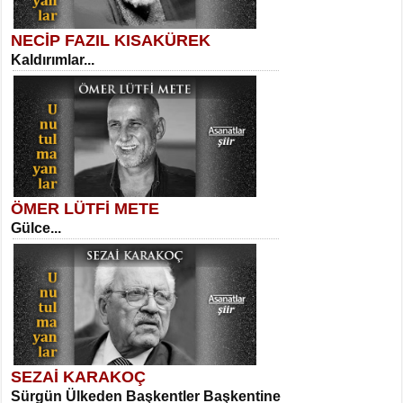
NECİP FAZIL KISAKÜREK
Kaldırımlar...
SELAHATTİN YILDIZ
İnsanın Zindanı...
Kadir Ünal
Ayağıma Dolanan Yokuş...
ÖMER LÜTFİ METE
Gülce...
MEHMET TAŞTAN
Vagon’da Bir Şairle...
Mehmet Çoban
Elmira...
SEZAİ KARAKOÇ
Sürgün Ülkeden Başkentler Başkentine
SITKI CANEY