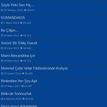
Mescid-i Aksâ Üstüne Ay!...
Söyle Peki Sen Hiç…
19 Temmuz 2020
38,917
KUMANDAN’A
7 Mayıs 2018
38,018
Bu Çılgın…
ERDEM BAYAZIT
28 Ekim 2014
36,714
Sana, Bana, Vatanıma, Ülkemin
İPEK ACAR SERT
Selahattin Yıldız
Sessiz Bir Gidiş Gazeli
İnsanlarına Dair...
Gazze’nin Şecaati, Ümmetin İmtihanı...
İdrakimle Üşürken...
28 Eylül 2015
36,090
Mami Alexandrina için
28 Ekim 2020
35,723
Mehmet Çetin Vefat Yıldönümünde Anılıyor
25 Kasım 2024
35,645
Birdenbire Her Şey Aşk
NAZIM HİKMET RAN
MAHMUT GÜRBÜZ
Songül Özel
25 Mayıs 2017
34,367
Bir Cezaevinde, Tecritteki Adamın
İbrahim Olmak ve Bitirebilmek...
Mahzen...
Mektupları...
Belki de Son/suzluk
8 Ağustos 2024
32,634
Hazır mıyız Arkadaşlar