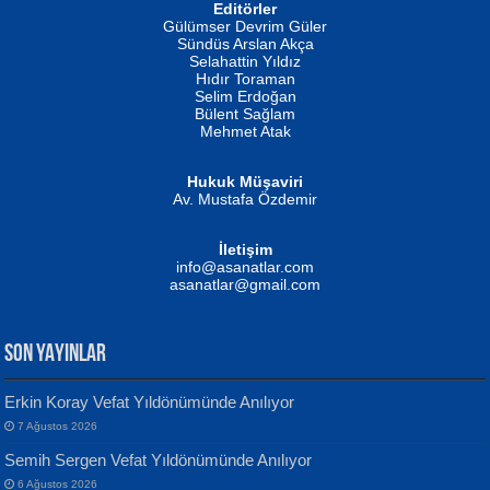
Editörler
İSMAİL OKUTAN
Gülümser Devrim Güler
Fatma Camcı
Erkeklerin Kahrolması Ne Demektir
Sündüs Arslan Akça
Evvel Zaman Tanrıçası...
Biliyor musunuz? ...
Selahattin Yıldız
Hıdır Toraman
Selim Erdoğan
Bülent Sağlam
Mehmet Atak
Hukuk Müşaviri
Av. Mustafa Özdemir
Mustafa Oral
NUHAN NEBİ ÇAM
İletişim
Yağmur Mangası...
Kaptan...
info@asanatlar.com
asanatlar@gmail.com
SON YAYINLAR
Erkin Koray Vefat Yıldönümünde Anılıyor
7 Ağustos 2026
Yılmaz Ekinci
MUSTAFA KELOĞLU
Semih Sergen Vefat Yıldönümünde Anılıyor
Geceye Söylenen...
Yarına İz Bırakmak...
6 Ağustos 2026