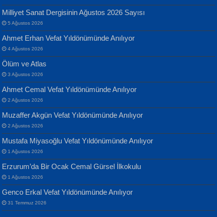
Milliyet Sanat Dergisinin Ağustos 2026 Sayısı
5 Ağustos 2026
Ahmet Erhan Vefat Yıldönümünde Anılıyor
4 Ağustos 2026
Ölüm ve Atlas
Banu Sancak
ATİLLA ÖZEN
3 Ağustos 2026
Defterimden İçeri...
Sultan Olmadan Önce Eyüp...
Ahmet Cemal Vefat Yıldönümünde Anılıyor
2 Ağustos 2026
Muzaffer Akgün Vefat Yıldönümünde Anılıyor
2 Ağustos 2026
Mustafa Miyasoğlu Vefat Yıldönümünde Anılıyor
1 Ağustos 2026
İsmail Aydos
EKREM KARABABA
Erzurum’da Bir Ocak Cemal Gürsel İlkokulu
İnkisar...
Yaralı Şiir...
1 Ağustos 2026
Genco Erkal Vefat Yıldönümünde Anılıyor
31 Temmuz 2026