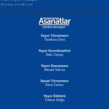
26 Nisan 2016
31,366
NURAN KÖSE BAYDAR
Neva Selçuk
Gün Güzeli...
Ben Deniz Değilim ki...
Yayın Yönetmeni
Teodora Doni
Yayın Koordinatörü
Sıtkı Caney
Yayın Danışmanı
MUSTAFA ORAL
Ahmet Aydın
Necati Sarıca
Şiir, Siyaseti Kaldırmıyor Tanpınar...
Helin...
Sanat Yönetmeni
Esra Cansu
Yayın Editörü
Tutkun Doğu