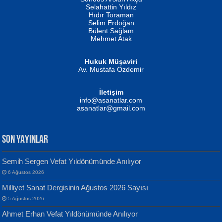
Evvel Zaman Tanrıçası...
Biliyor musunuz? ...
Selahattin Yıldız
Hıdır Toraman
Selim Erdoğan
Bülent Sağlam
Mehmet Atak
Hukuk Müşaviri
Av. Mustafa Özdemir
Mustafa Oral
NUHAN NEBİ ÇAM
İletişim
Yağmur Mangası...
Kaptan...
info@asanatlar.com
asanatlar@gmail.com
SON YAYINLAR
Semih Sergen Vefat Yıldönümünde Anılıyor
6 Ağustos 2026
Yılmaz Ekinci
MUSTAFA KELOĞLU
Milliyet Sanat Dergisinin Ağustos 2026 Sayısı
Geceye Söylenen...
Yarına İz Bırakmak...
5 Ağustos 2026
Ahmet Erhan Vefat Yıldönümünde Anılıyor