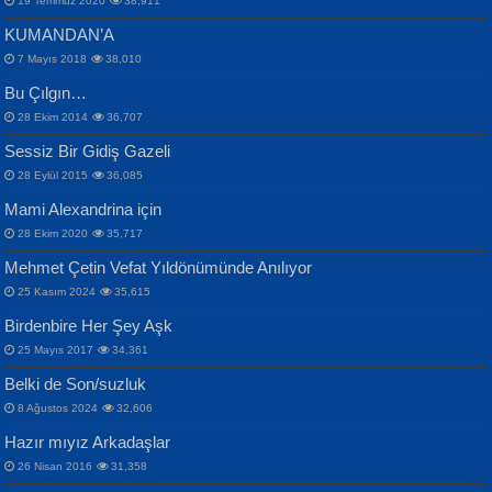
19 Temmuz 2020
38,911
KUMANDAN’A
7 Mayıs 2018
38,010
Bu Çılgın…
ERDEM BAYAZIT
28 Ekim 2014
36,707
Sana, Bana, Vatanıma, Ülkemin
İPEK ACAR SERT
Selahattin Yıldız
Sessiz Bir Gidiş Gazeli
İnsanlarına Dair...
Gazze’nin Şecaati, Ümmetin İmtihanı...
İdrakimle Üşürken...
28 Eylül 2015
36,085
Mami Alexandrina için
28 Ekim 2020
35,717
Mehmet Çetin Vefat Yıldönümünde Anılıyor
25 Kasım 2024
35,615
Birdenbire Her Şey Aşk
NAZIM HİKMET RAN
MAHMUT GÜRBÜZ
Songül Özel
25 Mayıs 2017
34,361
Bir Cezaevinde, Tecritteki Adamın
İbrahim Olmak ve Bitirebilmek...
Mahzen...
Mektupları...
Belki de Son/suzluk
8 Ağustos 2024
32,606
Hazır mıyız Arkadaşlar
26 Nisan 2016
31,358