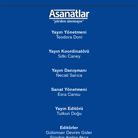
NURAN KÖSE BAYDAR
Neva Selçuk
Gün Güzeli...
Ben Deniz Değilim ki...
Yayın Yönetmeni
Teodora Doni
Yayın Koordinatörü
Sıtkı Caney
Yayın Danışmanı
MUSTAFA ORAL
Ahmet Aydın
Necati Sarıca
Şiir, Siyaseti Kaldırmıyor Tanpınar...
Helin...
Sanat Yönetmeni
Esra Cansu
Yayın Editörü
Tutkun Doğu
Editörler
İSMAİL OKUTAN
Gülümser Devrim Güler
Fatma Camcı
Erkeklerin Kahrolması Ne Demektir
Sündüs Arslan Akça