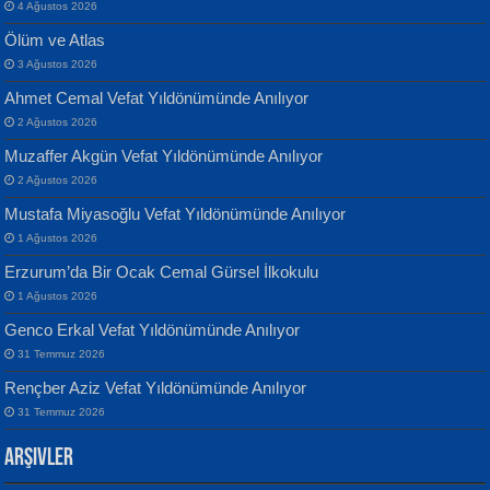
4 Ağustos 2026
Ölüm ve Atlas
3 Ağustos 2026
Ahmet Cemal Vefat Yıldönümünde Anılıyor
Banu Sancak
ATİLLA ÖZEN
2 Ağustos 2026
Defterimden İçeri...
Sultan Olmadan Önce Eyüp...
Muzaffer Akgün Vefat Yıldönümünde Anılıyor
2 Ağustos 2026
Mustafa Miyasoğlu Vefat Yıldönümünde Anılıyor
1 Ağustos 2026
Erzurum’da Bir Ocak Cemal Gürsel İlkokulu
1 Ağustos 2026
İsmail Aydos
EKREM KARABABA
Genco Erkal Vefat Yıldönümünde Anılıyor
İnkisar...
Yaralı Şiir...
31 Temmuz 2026
Rençber Aziz Vefat Yıldönümünde Anılıyor
31 Temmuz 2026
Arşivler