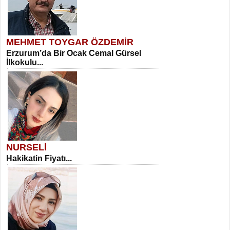
MEHMET TOYGAR ÖZDEMİR
Erzurum’da Bir Ocak Cemal Gürsel
İlkokulu...
NURSELİ
Hakikatin Fiyatı...