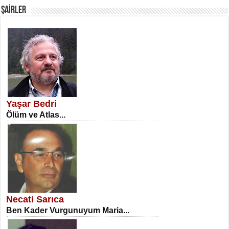
ŞAİRLER
SATILMIŞ ÜMİT ÇETİNKAYA
Erkenlik...
Yaşar Bedri
Ölüm ve Atlas...
NECLA DİLEK ARSLAN
Öğretmenler Günü Mahkemesi...
Necati Sarıca
Ben Kader Vurgunuyum Maria...