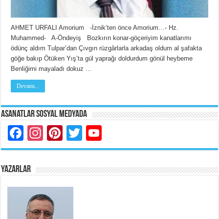
AHMET URFALI Amorium -İznik’ten önce Amorium…- Hz.
Muhammed- A-Öndeyiş Bozkırın konar-göçeriyim kanatlarımı
ödünç aldım Tulpar’dan Çıvgın rüzgârlarla arkadaş oldum al şafakta
göğe bakıp Ötüken Yış’ta gül yaprağı doldurdum gönül heybeme
Benliğimi mayaladı dokuz …
Devamı...
Asanatlar Sosyal Medyada
Facebook
Instagram
Pinterest
Twitter
YouTube
YAZARLAR