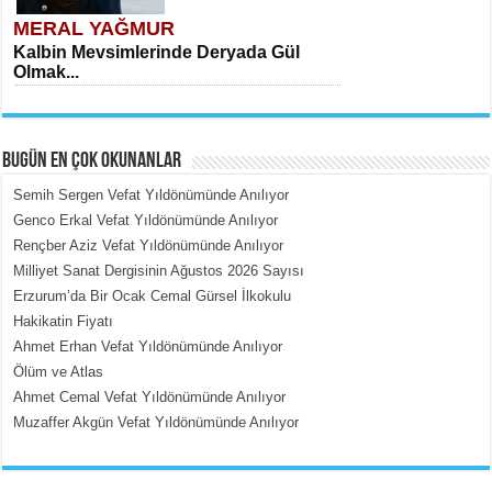
MERAL YAĞMUR
Kalbin Mevsimlerinde Deryada Gül
Olmak...
BUGÜN EN ÇOK OKUNANLAR
Semih Sergen Vefat Yıldönümünde Anılıyor
Genco Erkal Vefat Yıldönümünde Anılıyor
Rençber Aziz Vefat Yıldönümünde Anılıyor
MEHMET ÇOBAN
Milliyet Sanat Dergisinin Ağustos 2026 Sayısı
İçerdeki Put Dışardaki Maskeler...
Erzurum’da Bir Ocak Cemal Gürsel İlkokulu
Hakikatin Fiyatı
Ahmet Erhan Vefat Yıldönümünde Anılıyor
Ölüm ve Atlas
Ahmet Cemal Vefat Yıldönümünde Anılıyor
Muzaffer Akgün Vefat Yıldönümünde Anılıyor
EMİNE CUMA
Fanatizm Çıkmazı...