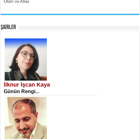
Ölüm ve Atlas
EMİNE CUMA
Fanatizm Çıkmazı...
ŞAİRLER
SATILMIŞ ÜMİT ÇETİNKAYA
Erkenlik...
İlknur İşcan Kaya
Günün Rengi...
NECLA DİLEK ARSLAN
Öğretmenler Günü Mahkemesi...