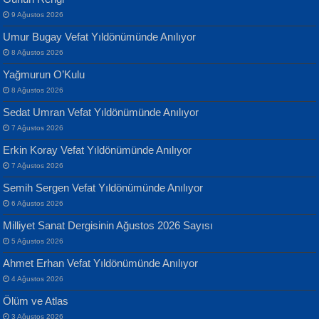
Geceye Söylenen...
Yarına İz Bırakmak...
9 Ağustos 2026
Umur Bugay Vefat Yıldönümünde Anılıyor
8 Ağustos 2026
Yağmurun O’Kulu
8 Ağustos 2026
Sedat Umran Vefat Yıldönümünde Anılıyor
Banu Sancak
ATİLLA ÖZEN
7 Ağustos 2026
Defterimden İçeri...
Sultan Olmadan Önce Eyüp...
Erkin Koray Vefat Yıldönümünde Anılıyor
7 Ağustos 2026
Semih Sergen Vefat Yıldönümünde Anılıyor
6 Ağustos 2026
Milliyet Sanat Dergisinin Ağustos 2026 Sayısı
5 Ağustos 2026
İsmail Aydos
EKREM KARABABA
Ahmet Erhan Vefat Yıldönümünde Anılıyor
İnkisar...
Yaralı Şiir...
4 Ağustos 2026
Ölüm ve Atlas
3 Ağustos 2026