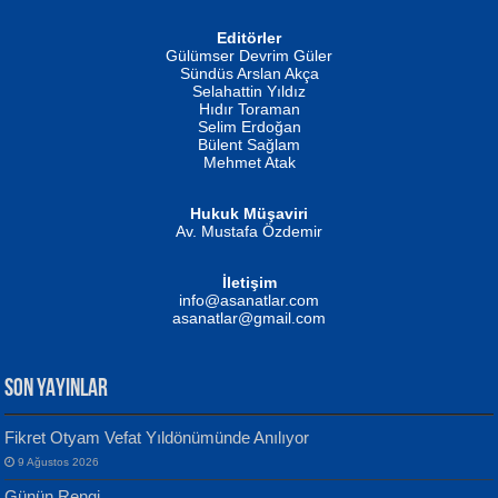
Editörler
İSMAİL OKUTAN
Gülümser Devrim Güler
Fatma Camcı
Erkeklerin Kahrolması Ne Demektir
Sündüs Arslan Akça
Evvel Zaman Tanrıçası...
Biliyor musunuz? ...
Selahattin Yıldız
Hıdır Toraman
Selim Erdoğan
Bülent Sağlam
Mehmet Atak
Hukuk Müşaviri
Av. Mustafa Özdemir
Mustafa Oral
NUHAN NEBİ ÇAM
İletişim
Yağmur Mangası...
Kaptan...
info@asanatlar.com
asanatlar@gmail.com
SON YAYINLAR
Fikret Otyam Vefat Yıldönümünde Anılıyor
9 Ağustos 2026
Yılmaz Ekinci
MUSTAFA KELOĞLU
Günün Rengi