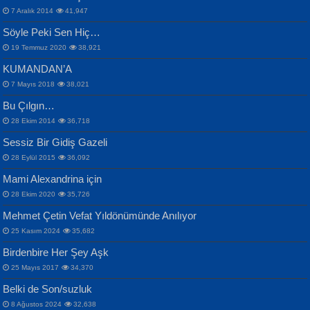
Otuz Beş Yaş Şiiri...
VAHDETTİN YİĞİTCAN
Bülent Sağlam
7 Aralık 2014
41,947
Samimiyet Nedir?...
Mescid-i Aksâ Üstüne Ay!...
Söyle Peki Sen Hiç…
19 Temmuz 2020
38,921
KUMANDAN’A
7 Mayıs 2018
38,021
Bu Çılgın…
ERDEM BAYAZIT
28 Ekim 2014
36,718
Sana, Bana, Vatanıma, Ülkemin
İPEK ACAR SERT
Selahattin Yıldız
Sessiz Bir Gidiş Gazeli
İnsanlarına Dair...
Gazze’nin Şecaati, Ümmetin İmtihanı...
İdrakimle Üşürken...
28 Eylül 2015
36,092
Mami Alexandrina için
28 Ekim 2020
35,726
Mehmet Çetin Vefat Yıldönümünde Anılıyor
25 Kasım 2024
35,682
Birdenbire Her Şey Aşk
NAZIM HİKMET RAN
MAHMUT GÜRBÜZ
Songül Özel
25 Mayıs 2017
34,370
Bir Cezaevinde, Tecritteki Adamın
İbrahim Olmak ve Bitirebilmek...
Mahzen...
Mektupları...
Belki de Son/suzluk
8 Ağustos 2024
32,638