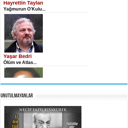
Hayrettin Taylan
Yağmurun O’Kulu...
İSA KARATEPE
Ekranlar Arasında Kaybolan İnsan...
Yaşar Bedri
Ölüm ve Atlas...
UNUTULMAYANLAR
AHMET URFALI
Ömer Lütfi Mete’nin “Gülce” Şiirini
Tahlil Denemesi...
Necati Sarıca
Ben Kader Vurgunuyum Maria...