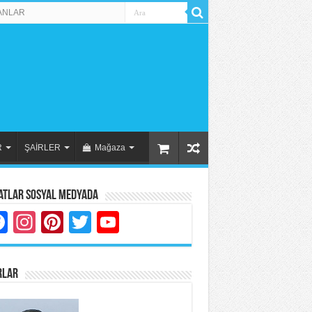
ANLAR
R
ŞAİRLER
Mağaza
atlar Sosyal Medyada
Facebook
Instagram
Pinterest
Twitter
YouTube
RLAR