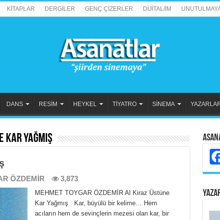
KİTAPLAR
DERGİLER
GENÇ ÇİZERLER
DİJİTAL/İM
UNUTULMAY
DANS
RESİM
HEYKEL
TİYATRO
SİNEMA
YAZARLA
e Kar Yağmış
Asan
ş
AR ÖZDEMİR
3,873
YAZA
MEHMET TOYGAR ÖZDEMİR Al Kiraz Üstüne
Kar Yağmış Kar, büyülü bir kelime… Hem
acıların hem de sevinçlerin mezesi olan kar, bir