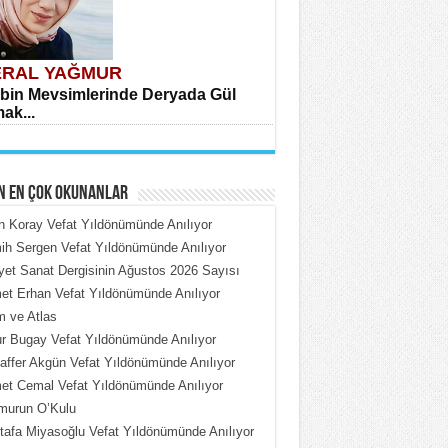
RAL YAĞMUR
bin Mevsimlerinde Deryada Gül
ak...
N EN ÇOK OKUNANLAR
n Koray Vefat Yıldönümünde Anılıyor
h Sergen Vefat Yıldönümünde Anılıyor
iyet Sanat Dergisinin Ağustos 2026 Sayısı
HMET ÇOBAN
t Erhan Vefat Yıldönümünde Anılıyor
rdeki Put Dışardaki Maskeler...
 ve Atlas
 Bugay Vefat Yıldönümünde Anılıyor
ffer Akgün Vefat Yıldönümünde Anılıyor
t Cemal Vefat Yıldönümünde Anılıyor
murun O’Kulu
afa Miyasoğlu Vefat Yıldönümünde Anılıyor