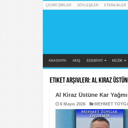
ÇEVİRİ ŞİİRLER
SÖYLEŞİLER
ETKİNLİKLER
ANASAYFA
AKIŞ
EDEBİYAT
MÜZİK
Etiket Arşivleri:
Al Kiraz Üstün
Al Kiraz Üstüne Kar Yağmı
6 Mayıs 2026
MEHMET TOYG