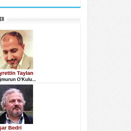
İNE CUMA
atizm Çıkmazı...
ER
TILMIŞ ÜMİT ÇETİNKAYA
enlik...
yrettin Taylan
murun O’Kulu...
CLA DİLEK ARSLAN
etmenler Günü Mahkemesi...
şar Bedri