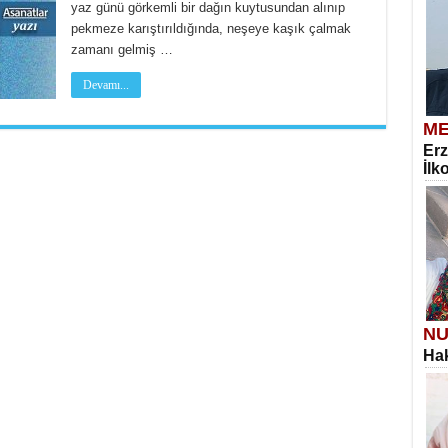
yaz günü görkemli bir dağın kuytusundan alınıp
pekmeze karıştırıldığında, neşeye kaşık çalmak
zamanı gelmiş …
Devamı...
ME
Erz
İlk
NU
Hak