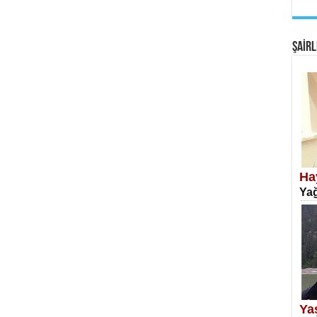
EM
Fan
ŞAİRL
SA
Erk
Ha
Yağ
NE
Öğr
Ya