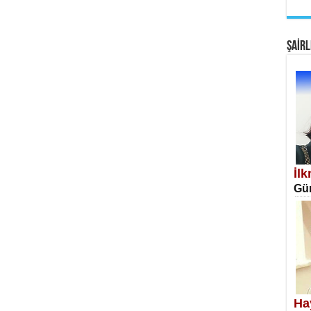
EM
Fan
ŞAİRL
SA
Erk
İl
Gün
NE
Öğr
Ha