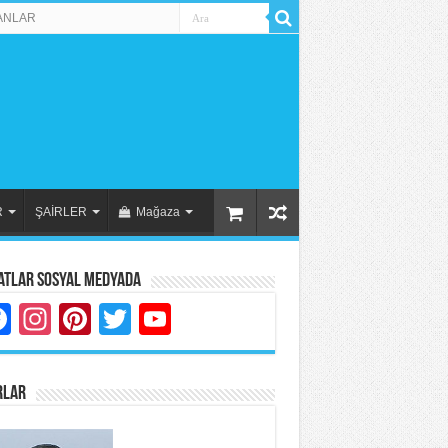
ANLAR
R
ŞAİRLER
Mağaza
atlar Sosyal Medyada
Facebook
Instagram
Pinterest
Twitter
YouTube
RLAR