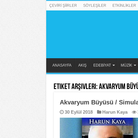
ÇEVİRİ ŞİİRLER
SÖYLEŞİLER
ETKİNLİKLER
ANASAYFA
AKIŞ
EDEBİYAT
MÜZİK
Etiket Arşivleri:
Akvaryum Büyü
Akvaryum Büyüsü / Simul
30 Eylül 2018
Harun Kaya