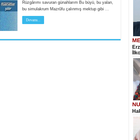
Rüzgârımı savuran günahlarım Bu büyü, bu yalan,
bu simulakrum Mazrûfu çalınmış mektup gibi …
Devamı...
ME
Erz
İlk
NU
Hak