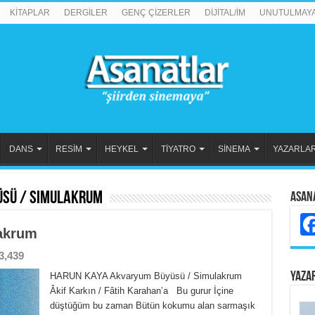
KİTAPLAR
DERGİLER
GENÇ ÇİZERLER
DİJİTAL/İM
UNUTULMAY
DANS
RESİM
HEYKEL
TİYATRO
SİNEMA
YAZARLA
sü / Simulakrum
Asan
akrum
3,439
YAZA
HARUN KAYA Akvaryum Büyüsü / Simulakrum
Âkif Karkın / Fâtih Karahan’a Bu gurur İçine
düştüğüm bu zaman Bütün kokumu alan sarmaşık