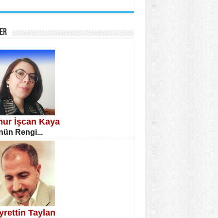
İNE CUMA
atizm Çıkmazı...
ER
TILMIŞ ÜMİT ÇETİNKAYA
enlik...
knur İşcan Kaya
ün Rengi...
CLA DİLEK ARSLAN
etmenler Günü Mahkemesi...
yrettin Taylan