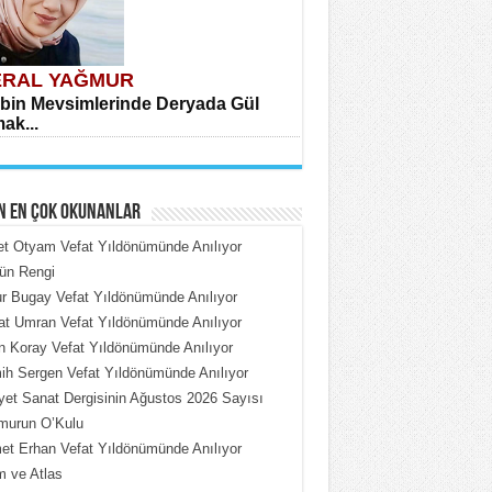
RAL YAĞMUR
bin Mevsimlerinde Deryada Gül
ak...
N EN ÇOK OKUNANLAR
et Otyam Vefat Yıldönümünde Anılıyor
ün Rengi
 Bugay Vefat Yıldönümünde Anılıyor
HMET ÇOBAN
t Umran Vefat Yıldönümünde Anılıyor
rdeki Put Dışardaki Maskeler...
n Koray Vefat Yıldönümünde Anılıyor
h Sergen Vefat Yıldönümünde Anılıyor
iyet Sanat Dergisinin Ağustos 2026 Sayısı
murun O’Kulu
t Erhan Vefat Yıldönümünde Anılıyor
 ve Atlas