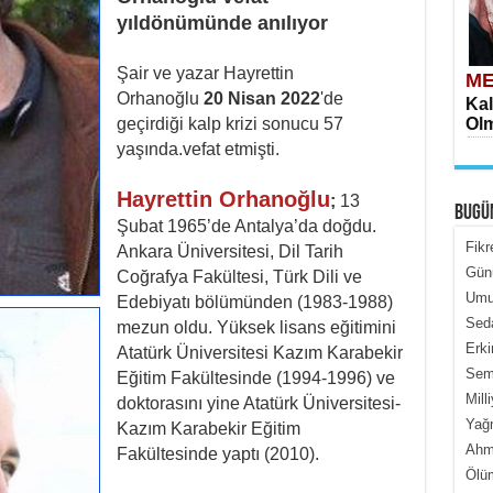
yıldönümünde anılıyor
Şair ve yazar Hayrettin
ME
Orhanoğlu
20 Nisan 2022
'de
Kal
geçirdiği kalp krizi sonucu 57
Olm
yaşında.vefat etmişti.
Hayrettin Orhanoğlu
;
13
BUGÜ
Şubat 1965’de Antalya’da doğdu.
Fikr
Ankara Üniversitesi, Dil Tarih
Gün
Coğrafya Fakültesi, Türk Dili ve
Umur
Edebiyatı bölümünden (1983-1988)
ME
Seda
mezun oldu. Yüksek lisans eğitimini
İçe
Erki
Atatürk Üniversitesi Kazım Karabekir
Semi
Eğitim Fakültesinde (1994-1996) ve
Mill
doktorasını yine Atatürk Üniversitesi-
Yağ
Kazım Karabekir Eğitim
Ahme
Fakültesinde yaptı (2010).
Ölüm