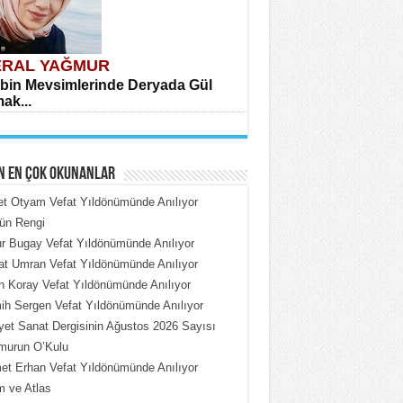
RAL YAĞMUR
bin Mevsimlerinde Deryada Gül
ak...
N EN ÇOK OKUNANLAR
et Otyam Vefat Yıldönümünde Anılıyor
ün Rengi
 Bugay Vefat Yıldönümünde Anılıyor
HMET ÇOBAN
t Umran Vefat Yıldönümünde Anılıyor
rdeki Put Dışardaki Maskeler...
n Koray Vefat Yıldönümünde Anılıyor
h Sergen Vefat Yıldönümünde Anılıyor
iyet Sanat Dergisinin Ağustos 2026 Sayısı
murun O’Kulu
t Erhan Vefat Yıldönümünde Anılıyor
 ve Atlas