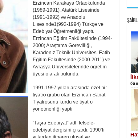
Erzincan Karakaya Ortaokulunda
EM
(1989-1991), Atatürk Lisesinde
Fan
(1991-1992) ve Anadolu
ŞAİRL
Lisesinde1(992-1994) Türkçe ve
Edebiyat Öğretmenliği yaptı.
Erzincan Eğitim Fakültesinde (1994-
2000) Araştırma Görevliliği,
Karadeniz Teknik Üniversitesi Fatih
Eğitim Fakültesinde (2000-2011) ve
SA
Avrasya Üniversitelerinde öğretim
Erk
üyesi olarak bulundu.
İl
Gün
1991-1997 yılları arasında özel bir
tiyatro grubu olan Erzincan Sanat
Tiyatrosunu kurdu ve tiyatro
yönetmenliği yaptı.
NE
“Taşra Edebiyat” adlı felsefe-
Öğr
edebiyat dergisini çıkardı. 1990’lı
Ha
yıllardan itibaren ulusal ve