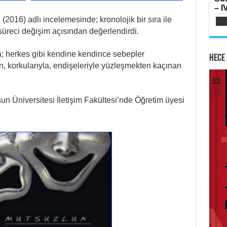
SI
– IV
Oru
Ka
016) adlı incelemesinde; kronolojik bir sıra ile
Aya
üreci değişim açısından değerlendirdi.
a; herkes gibi kendine kendince sebepler
Hece 
n, korkularıyla, endişeleriyle yüzleşmekten kaçınan
AB
HA
n Üniversitesi İletişim Fakültesi’nde Öğretim üyesi
Mih
Lai
Me
Ram
Elm
ME
İsti
Sİ
Su
Çat
Yılk