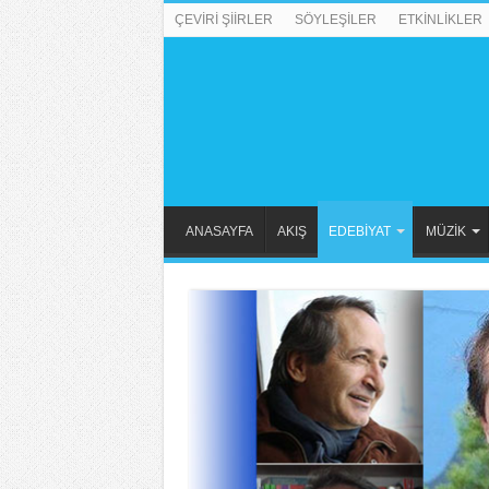
ÇEVİRİ ŞİİRLER
SÖYLEŞİLER
ETKİNLİKLER
ANASAYFA
AKIŞ
EDEBİYAT
MÜZİK