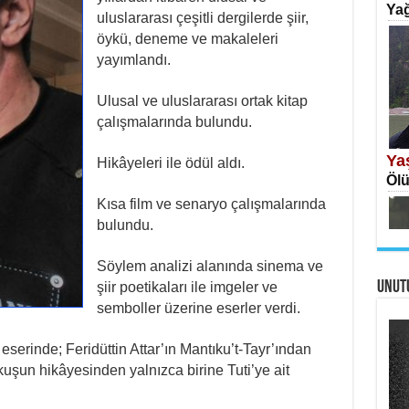
Yağ
uluslararası çeşitli dergilerde şiir,
öykü, deneme ve makaleleri
yayımlandı.
Ulusal ve uluslararası ortak kitap
İS
çalışmalarında bulundu.
Ekr
Ya
Hikâyeleri ile ödül aldı.
Ölü
Kısa film ve senaryo çalışmalarında
bulundu.
Söylem analizi alanında sinema ve
UNUT
şiir poetikaları ile imgeler ve
AH
semboller üzerine eserler verdi.
Öme
Tah
Ne
eserinde; Feridüttin Attar’ın Mantıku’t-Tayr’ından
Ben
uşun hikâyesinden yalnızca birine Tuti’ye ait