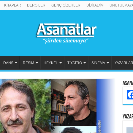
KİTAPLAR
DERGİLER
GENÇ ÇİZERLER
DİJİTAL/İM
UNUTULMAY
DANS
RESİM
HEYKEL
TİYATRO
SİNEMA
YAZARLA
Asan
YAZA