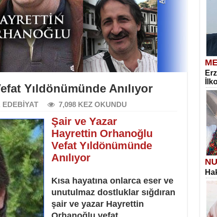
ME
Erz
İlk
efat Yıldönümünde Anılıyor
,
EDEBİYAT
7,098 KEZ OKUNDU
Şair ve Yazar
Hayrettin Orhanoğlu
Vefat Yıldönümünde
Anılıyor
NU
Hak
Kısa hayatına onlarca eser ve
unutulmaz dostluklar sığdıran
şair ve yazar Hayrettin
Orhanoğlu vefat