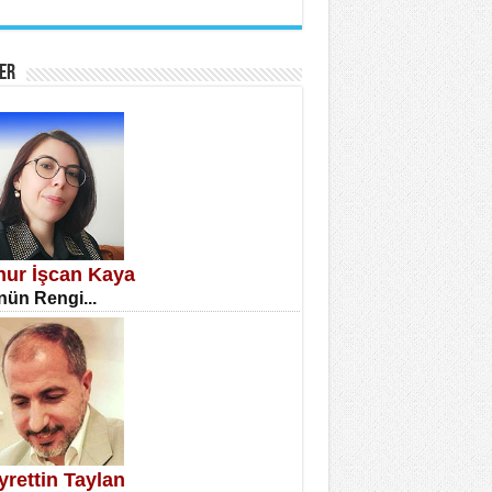
İNE CUMA
atizm Çıkmazı...
ER
TILMIŞ ÜMİT ÇETİNKAYA
enlik...
knur İşcan Kaya
ün Rengi...
CLA DİLEK ARSLAN
etmenler Günü Mahkemesi...
yrettin Taylan