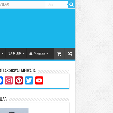
ANLAR
R
ŞAİRLER
Mağaza
atlar Sosyal Medyada
Facebook
Instagram
Pinterest
Twitter
YouTube
RLAR