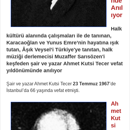
nde
Anıl
ıyor
Halk
kültürü alanında çalışmaları ile de tanınan,
Karacaoğlan ve Yunus Emre’nin hayatına ışık
tutan, Âşık Veysel’i Türkiye'ye tanıtan, halk
müziği derlemecisi Muzaffer Sarısözen'i
keşfeden şair ve yazar
Ahmet Kutsi Tecer vefat
yıldönümünde anılıyor
Şair ve yazar Ahmet Kutsi Tecer
23 Temmuz 1967
’de
İstanbul’da 66 yaşında vefat etmişti.
Ah
met
Kut
si