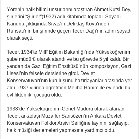
Yörenin halk bilimi unsurlarını araştıran Ahmet Kutsi Bey,
şiirlerini “Şiirler”(1932) adlı kitabında topladı. Soyadı
Kanunu çıktığında Sivas'ın Deliktaş Köyü'nden
Ruhsati'nin bir şiirinde geçen Tecer Dağı'nın adını soyadı
olarak seçti.
Tecer, 1934'te Millî Eğitim Bakanlığı’nda Yükseköğrenim
şube müdürü olarak atandı ve bu görevde 5 yıl kaldı. Bir
yandan da Gazi Eğitim Enstitüsü’nün kompozisyon, Gazi
Lisesi’nin felsefe derslerine girdi. Devlet
Konservatuvarı'nın kuruluşunu hazırlayanlar arasında yer
aldı. 1937 yılında öğretmen Meliha Hanım ile evlendi, bu
evlilikten iki çocuğu oldu.
1938’de Yükseköğrenim Genel Müdürü olarak atanan
Tecer, arkadaşı Muzaffer Sarısözen’in Ankara Devlet
Konservatuvarı Folklor Arşivi Şefliğine tayinini sağlayıp,
halk müziği derlemeleri yapmasına yardımcı oldu.