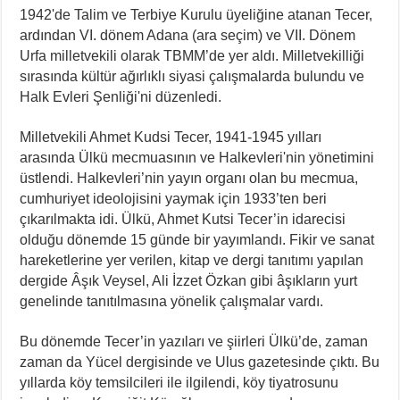
1942'de Talim ve Terbiye Kurulu üyeliğine atanan Tecer,
ardından VI. dönem Adana (ara seçim) ve VII. Dönem
Urfa milletvekili olarak TBMM’de yer aldı. Milletvekilliği
sırasında kültür ağırlıklı siyasi çalışmalarda bulundu ve
Halk Evleri Şenliği'ni düzenledi.
Milletvekili Ahmet Kudsi Tecer, 1941-1945 yılları
arasında Ülkü mecmuasının ve Halkevleri'nin yönetimini
üstlendi. Halkevleri’nin yayın organı olan bu mecmua,
cumhuriyet ideolojisini yaymak için 1933’ten beri
çıkarılmakta idi. Ülkü, Ahmet Kutsi Tecer’in idarecisi
olduğu dönemde 15 günde bir yayımlandı. Fikir ve sanat
hareketlerine yer verilen, kitap ve dergi tanıtımı yapılan
dergide Âşık Veysel, Ali İzzet Özkan gibi âşıkların yurt
genelinde tanıtılmasına yönelik çalışmalar vardı.
Bu dönemde Tecer’in yazıları ve şiirleri Ülkü’de, zaman
zaman da Yücel dergisinde ve Ulus gazetesinde çıktı. Bu
yıllarda köy temsilcileri ile ilgilendi, köy tiyatrosunu