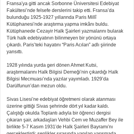
Fransa'ya gitti ancak Sorbonne Üniversitesi Edebiyat
Fakültesi’nde felsefe derslerini takip etti. Fransa’da
bulunduğu 1925-1927 yıllarında Paris Millî
Kütüphanesi'nde araştırma yapma imkânı buldu.
Kütüphanede Cezayir Halk Şairleri yazmalarını bularak
Türk halk edebiyatının bilinmeyen bir yönünü ortaya
çıkardı. Paris’teki hayatını “Paris Acıları” adlı şiirinde
yansıttı.
1928 yılında yurda geri dönen Ahmet Kutsi,
araştırmalarını Halk Bilgisi Derneği'nin çıkardığı Halk
Bilgisi Mecmuası’nda yazılar yayımladı. 1929’da
Darülfunun’dan mezun oldu.
Sivas Lisesi'ne edebiyat öğretmeni olarak atanması
üzerine gittiği Sivas şehrinde dört yıl kadar kaldı.
Çalıştığı okulda Toplantı adıyla bir öğrenci dergisi
çıkaran şair, arkadaşları Vehbi Cem ve Muzaffer Bey ile
birlikte 5-7 Kasım 1931'de Halk Şairleri Bayramı'nı
gerçekleştirdi; şenlikler sırasında yapılan yarışmada