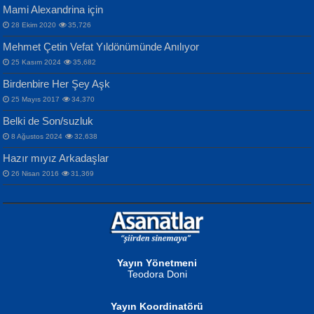
Mami Alexandrina için
28 Ekim 2020
35,726
Mehmet Çetin Vefat Yıldönümünde Anılıyor
25 Kasım 2024
35,682
Birdenbire Her Şey Aşk
NAZIM HİKMET RAN
MAHMUT GÜRBÜZ
Songül Özel
25 Mayıs 2017
34,370
Bir Cezaevinde, Tecritteki Adamın
İbrahim Olmak ve Bitirebilmek...
Mahzen...
Mektupları...
Belki de Son/suzluk
8 Ağustos 2024
32,638
Hazır mıyız Arkadaşlar
26 Nisan 2016
31,369
NURAN KÖSE BAYDAR
Neva Selçuk
Gün Güzeli...
Ben Deniz Değilim ki...
Yayın Yönetmeni
Teodora Doni
Yayın Koordinatörü