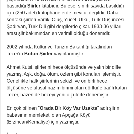
bastırdığı
Şiirler
kitabıdır. Bu eser sınırlı sayıda basıldığı
için (250 adet) kütüphanelerde mevcut değildir. Daha
sonraki şiirleri Varlık, Oluş, Yücel, Ülkü, Türk Düşüncesi,
Şadırvan, Türk Dili gibi dergilerde çıkar. 1933-36 yılları
arası şiir bakımından en verimli olduğu dönemdir.
2002 yılında Kültür ve Turizm Bakanlığı tarafından
Tecer'in
Bütün Şiirler
yayınlanmıştır.
Ahmet Kutsi, şiirlerini hece ölçüsünde ve yalın bir dille
yazmış. Aşk, doğa, ölüm, özlem gibi konuları işlemiştir.
Genellikle halk şiirlerinin sekizli ve on birli hece
ölçüsüne ve ulusal nazım birimi olan dörtlüğe bağlı kalan
Tecer, bazen de heceyi yeni ölçülerle denemiştir.
En çok bilinen "
Orada Bir Köy Var Uzakta
" adlı şiirini
babasının memleketi olan Apçağa Köyü
(Erzincan/Kemaliye) için yazmıştır.