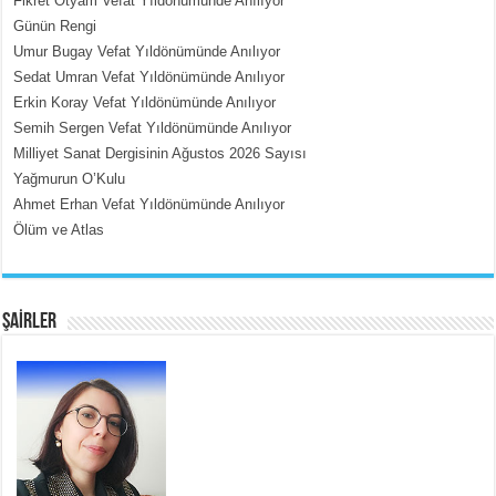
Fikret Otyam Vefat Yıldönümünde Anılıyor
Günün Rengi
Umur Bugay Vefat Yıldönümünde Anılıyor
MEHMET ÇOBAN
Sedat Umran Vefat Yıldönümünde Anılıyor
İçerdeki Put Dışardaki Maskeler...
Erkin Koray Vefat Yıldönümünde Anılıyor
Semih Sergen Vefat Yıldönümünde Anılıyor
Milliyet Sanat Dergisinin Ağustos 2026 Sayısı
Yağmurun O’Kulu
Ahmet Erhan Vefat Yıldönümünde Anılıyor
Ölüm ve Atlas
EMİNE CUMA
Fanatizm Çıkmazı...
ŞAİRLER
SATILMIŞ ÜMİT ÇETİNKAYA