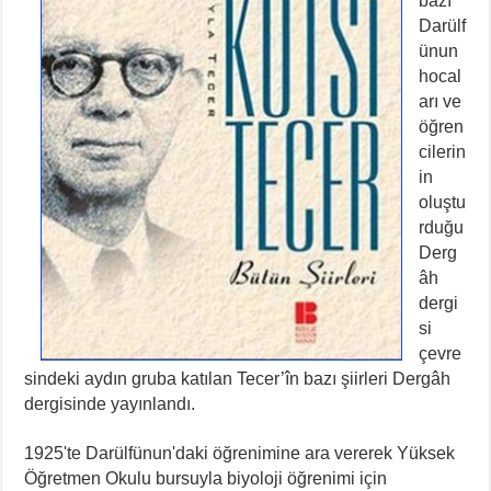
bazı
Darülf
ünun
hocal
arı ve
öğren
cilerin
in
oluştu
rduğu
Derg
âh
dergi
si
çevre
sindeki aydın gruba katılan Tecer’în bazı şiirleri Dergâh
dergisinde yayınlandı.
1925'te Darülfünun'daki öğrenimine ara vererek Yüksek
Öğretmen Okulu bursuyla biyoloji öğrenimi için