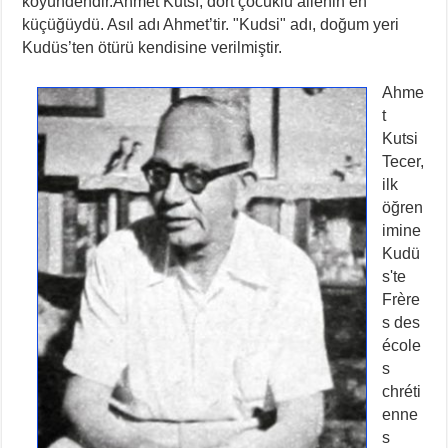
köyündendir.Ahmet Kutsî, dört çocuklu ailenin en
küçüğüydü. Asıl adı Ahmet’tir. "Kudsi" adı, doğum yeri
Kudüs’ten ötürü kendisine verilmiştir.
Ahme
t
Kutsi
Tecer,
ilk
öğren
imine
Kudü
s'te
Frère
s des
école
s
chréti
enne
s