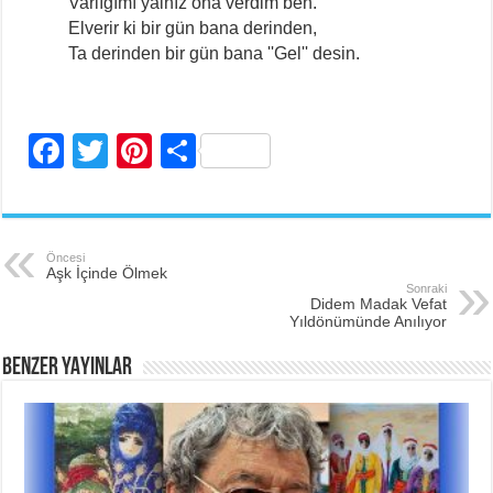
Varlığımı yalnız ona verdim ben.
Elverir ki bir gün bana derinden,
Ta derinden bir gün bana ''Gel'' desin.
F
T
Pi
S
a
wi
nt
h
c
tt
er
ar
e
er
e
e
Öncesi
Aşk İçinde Ölmek
b
st
Sonraki
Didem Madak Vefat
o
Yıldönümünde Anılıyor
o
BENZER YAYINLAR
k