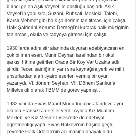
birinci gelen Aşık Veysel ile dostluğu başladı. Aşık
Veysel'in yanı sıra, Suzani, Ruhsati, Mesleki, Talebi,
Karslı Mehmet gibi halk şairlerinin tanıtılması için çalıştı.
Halk Şairlerini Koruma Derneği'ni kurarak halk müziğinin
tanınması, okula ve radyoya girmesi için çalıştı.
1930'larda adını şiir alanında duyuran edebiyatçının en
çok bilinen eseri, Münir Ceyhan tarafından bir okul
şarkısı hâline getirilen Orada Bir Köy Var Uzakta adlı
şiirdir. Tecer, şairliğinin yanı sıra kaynağını yerli ve millî
unsurlardan alan tiyatro eserleri vermiş bir oyun
yazarıydı. VI. dönem Seyhan, VII. Dönem Şanlıurfa
Milletvekili olarak TBMM’de görev yapmıştı.
1932 yılında Sivas Maarif Müdürlüğü'ne atandı ve aynı
okulda Fransızca dersler verdi. Ayrıca Kız Muallim
Mektebi ve Kız Meslek Lisesi'nde de edebiyat
öğretmenliği yaptı. Sivas Halkevi'nin başına geçti,
çevrede Halk Odaları'nın açılmasına önayak oldu.