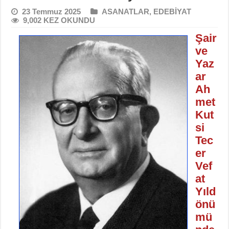
23 Temmuz 2025
ASANATLAR
,
EDEBİYAT
9,002 KEZ OKUNDU
Şair
ve
Yaz
ar
Ah
met
Kut
si
Tec
er
Vef
at
Yıld
önü
mü