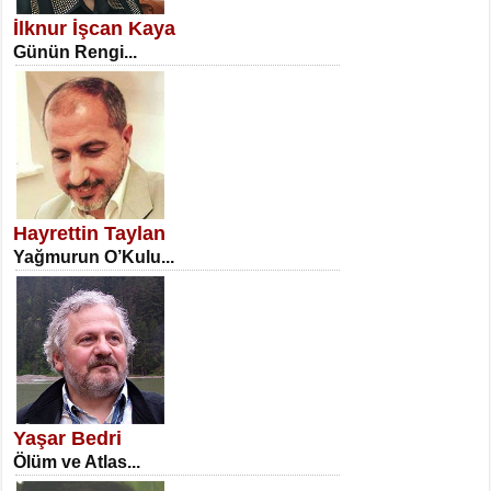
Erkenlik...
İlknur İşcan Kaya
Günün Rengi...
NECLA DİLEK ARSLAN
Öğretmenler Günü Mahkemesi...
Hayrettin Taylan
Yağmurun O’Kulu...
İSA KARATEPE
Ekranlar Arasında Kaybolan İnsan...
Yaşar Bedri
Ölüm ve Atlas...