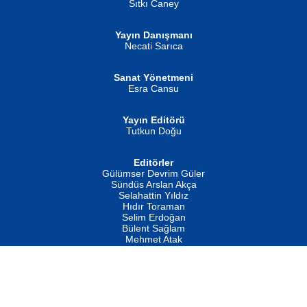
Sıtkı Caney
Yayın Danışmanı
MUSTAFA ORAL
Ahmet Aydın
Necati Sarıca
Şiir, Siyaseti Kaldırmıyor Tanpınar...
Helin...
Sanat Yönetmeni
Esra Cansu
Yayın Editörü
Tutkun Doğu
Editörler
İSMAİL OKUTAN
Gülümser Devrim Güler
Fatma Camcı
Erkeklerin Kahrolması Ne Demektir
Sündüs Arslan Akça
Evvel Zaman Tanrıçası...
Biliyor musunuz? ...
Selahattin Yıldız
Hıdır Toraman
Selim Erdoğan
Bülent Sağlam
Mehmet Atak
Hukuk Müşaviri
Av. Mustafa Özdemir
Mustafa Oral