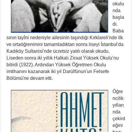
okulu
nda
başla
dı.
Baba
sının tayîni nedeniyle ailesinin taşındığı Kırklareli'nde ilk
ve ortaöğrenimini tamamladıktan sonra liseyi İstanbul'da
Kadıköy Sultanisi'nde ücretsiz yatılı olarak okudu.
Liseden sonra iki yıllık Halkalı Ziraat Yüksek Okulu’nu
bitirdi (1922). Ardından Yüksek Öğretmen Okulu
imtihanını kazanarak iki yıl Darülfünun'un Felsefe
Bölümü'ne devam etti.
Öğre
ncilik
yılları
nda
çekird
eğini