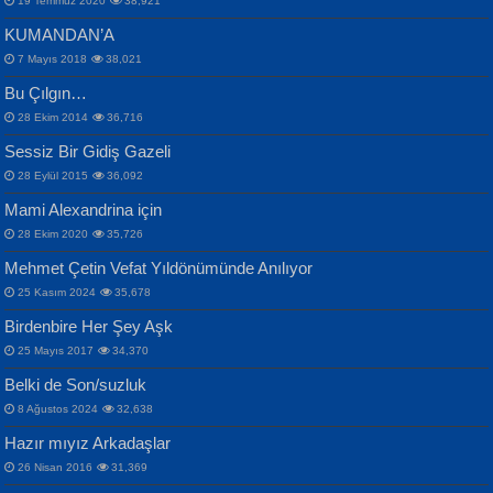
19 Temmuz 2020
38,921
KUMANDAN’A
7 Mayıs 2018
38,021
Bu Çılgın…
ERDEM BAYAZIT
28 Ekim 2014
36,716
Sana, Bana, Vatanıma, Ülkemin
İPEK ACAR SERT
Selahattin Yıldız
Sessiz Bir Gidiş Gazeli
İnsanlarına Dair...
Gazze’nin Şecaati, Ümmetin İmtihanı...
İdrakimle Üşürken...
28 Eylül 2015
36,092
Mami Alexandrina için
28 Ekim 2020
35,726
Mehmet Çetin Vefat Yıldönümünde Anılıyor
25 Kasım 2024
35,678
Birdenbire Her Şey Aşk
NAZIM HİKMET RAN
MAHMUT GÜRBÜZ
Songül Özel
25 Mayıs 2017
34,370
Bir Cezaevinde, Tecritteki Adamın
İbrahim Olmak ve Bitirebilmek...
Mahzen...
Mektupları...
Belki de Son/suzluk
8 Ağustos 2024
32,638
Hazır mıyız Arkadaşlar
26 Nisan 2016
31,369