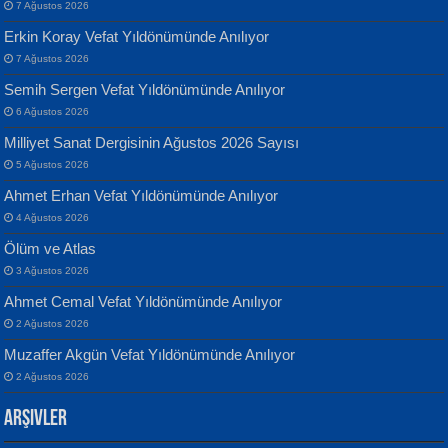
7 Ağustos 2026
Erkin Koray Vefat Yıldönümünde Anılıyor
7 Ağustos 2026
Semih Sergen Vefat Yıldönümünde Anılıyor
Banu Sancak
ATİLLA ÖZEN
6 Ağustos 2026
Defterimden İçeri...
Sultan Olmadan Önce Eyüp...
Milliyet Sanat Dergisinin Ağustos 2026 Sayısı
5 Ağustos 2026
Ahmet Erhan Vefat Yıldönümünde Anılıyor
4 Ağustos 2026
Ölüm ve Atlas
3 Ağustos 2026
İsmail Aydos
EKREM KARABABA
Ahmet Cemal Vefat Yıldönümünde Anılıyor
İnkisar...
Yaralı Şiir...
2 Ağustos 2026
Muzaffer Akgün Vefat Yıldönümünde Anılıyor
2 Ağustos 2026
Arşivler