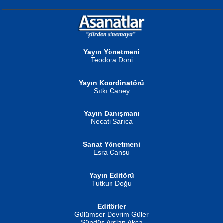
NURAN KÖSE BAYDAR
Neva Selçuk
Gün Güzeli...
Ben Deniz Değilim ki...
Yayın Yönetmeni
Teodora Doni
Yayın Koordinatörü
Sıtkı Caney
Yayın Danışmanı
MUSTAFA ORAL
Ahmet Aydın
Necati Sarıca
Şiir, Siyaseti Kaldırmıyor Tanpınar...
Helin...
Sanat Yönetmeni
Esra Cansu
Yayın Editörü
Tutkun Doğu
Editörler
İSMAİL OKUTAN
Gülümser Devrim Güler
Fatma Camcı
Erkeklerin Kahrolması Ne Demektir
Sündüs Arslan Akça