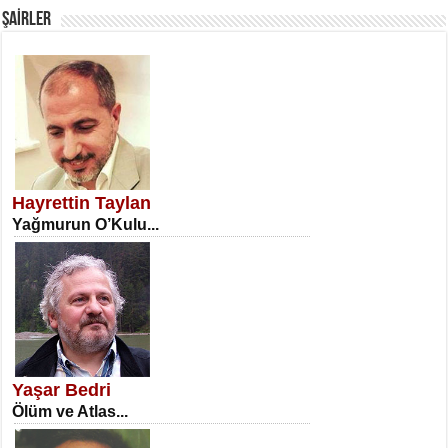
ŞAİRLER
SATILMIŞ ÜMİT ÇETİNKAYA
Erkenlik...
Hayrettin Taylan
Yağmurun O’Kulu...
NECLA DİLEK ARSLAN
Öğretmenler Günü Mahkemesi...
Yaşar Bedri
Ölüm ve Atlas...