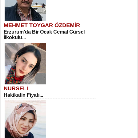
MEHMET TOYGAR ÖZDEMİR
Erzurum’da Bir Ocak Cemal Gürsel
İlkokulu...
NURSELİ
Hakikatin Fiyatı...