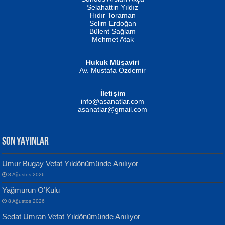
Evvel Zaman Tanrıçası...
Biliyor musunuz? ...
Selahattin Yıldız
Hıdır Toraman
Selim Erdoğan
Bülent Sağlam
Mehmet Atak
Hukuk Müşaviri
Av. Mustafa Özdemir
Mustafa Oral
NUHAN NEBİ ÇAM
İletişim
Yağmur Mangası...
Kaptan...
info@asanatlar.com
asanatlar@gmail.com
SON YAYINLAR
Umur Bugay Vefat Yıldönümünde Anılıyor
8 Ağustos 2026
Yılmaz Ekinci
MUSTAFA KELOĞLU
Yağmurun O’Kulu
Geceye Söylenen...
Yarına İz Bırakmak...
8 Ağustos 2026
Sedat Umran Vefat Yıldönümünde Anılıyor