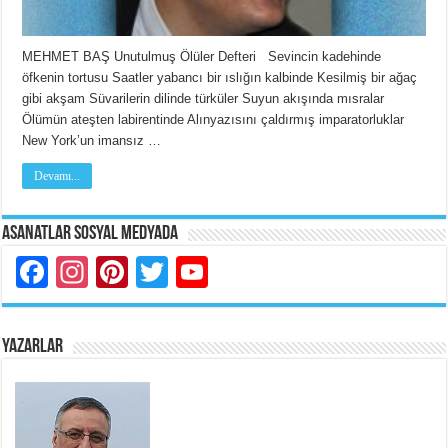
MEHMET BAŞ Unutulmuş Ölüler Defteri Sevincin kadehinde
öfkenin tortusu Saatler yabancı bir ıslığın kalbinde Kesilmiş bir ağaç
gibi akşam Süvarilerin dilinde türküler Suyun akışında mısralar
Ölümün ateşten labirentinde Alınyazısını çaldırmış imparatorluklar
New York’un imansız …
Devamı...
Asanatlar Sosyal Medyada
Facebook
Instagram
Pinterest
Twitter
YouTube
YAZARLAR