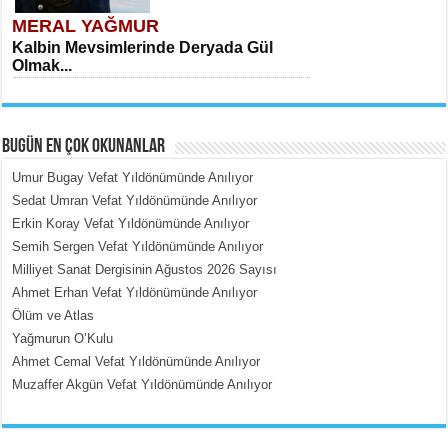
MERAL YAĞMUR
Kalbin Mevsimlerinde Deryada Gül
Olmak...
BUGÜN EN ÇOK OKUNANLAR
Umur Bugay Vefat Yıldönümünde Anılıyor
Sedat Umran Vefat Yıldönümünde Anılıyor
Erkin Koray Vefat Yıldönümünde Anılıyor
MEHMET ÇOBAN
Semih Sergen Vefat Yıldönümünde Anılıyor
İçerdeki Put Dışardaki Maskeler...
Milliyet Sanat Dergisinin Ağustos 2026 Sayısı
Ahmet Erhan Vefat Yıldönümünde Anılıyor
Ölüm ve Atlas
Yağmurun O’Kulu
Ahmet Cemal Vefat Yıldönümünde Anılıyor
Muzaffer Akgün Vefat Yıldönümünde Anılıyor
EMİNE CUMA
Fanatizm Çıkmazı...