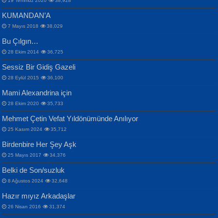
19 Temmuz 2020
38,928
KUMANDAN’A
7 Mayıs 2018
38,029
Bu Çılgın…
ERDEM BAYAZIT
28 Ekim 2014
36,725
Sana, Bana, Vatanıma, Ülkemin
İPEK ACAR SERT
Selahattin Yıldız
Sessiz Bir Gidiş Gazeli
İnsanlarına Dair...
Gazze’nin Şecaati, Ümmetin İmtihanı...
İdrakimle Üşürken...
28 Eylül 2015
36,100
Mami Alexandrina için
28 Ekim 2020
35,733
Mehmet Çetin Vefat Yıldönümünde Anılıyor
25 Kasım 2024
35,712
Birdenbire Her Şey Aşk
NAZIM HİKMET RAN
MAHMUT GÜRBÜZ
Songül Özel
25 Mayıs 2017
34,376
Bir Cezaevinde, Tecritteki Adamın
İbrahim Olmak ve Bitirebilmek...
Mahzen...
Mektupları...
Belki de Son/suzluk
8 Ağustos 2024
32,648
Hazır mıyız Arkadaşlar
26 Nisan 2016
31,374