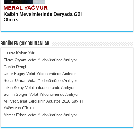
MERAL YAĞMUR
Kalbin Mevsimlerinde Deryada Gül
Olmak...
BUGÜN EN ÇOK OKUNANLAR
Hasret Kokan Yâr
Fikret Otyam Vefat Yıldönümünde Anılıyor
Günün Rengi
MEHMET ÇOBAN
Umur Bugay Vefat Yıldönümünde Anılıyor
İçerdeki Put Dışardaki Maskeler...
Sedat Umran Vefat Yıldönümünde Anılıyor
Erkin Koray Vefat Yıldönümünde Anılıyor
Semih Sergen Vefat Yıldönümünde Anılıyor
Milliyet Sanat Dergisinin Ağustos 2026 Sayısı
Yağmurun O’Kulu
Ahmet Erhan Vefat Yıldönümünde Anılıyor
EMİNE CUMA
Fanatizm Çıkmazı...