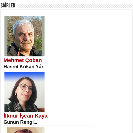
ŞAİRLER
SATILMIŞ ÜMİT ÇETİNKAYA
Erkenlik...
Mehmet Çoban
Hasret Kokan Yâr...
NECLA DİLEK ARSLAN
Öğretmenler Günü Mahkemesi...
İlknur İşcan Kaya
Günün Rengi...