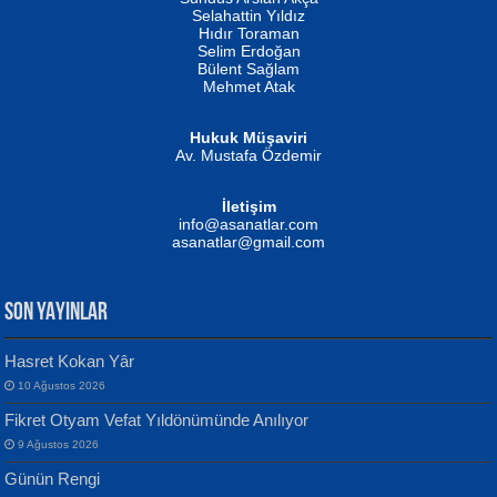
Evvel Zaman Tanrıçası...
Biliyor musunuz? ...
Selahattin Yıldız
Hıdır Toraman
Selim Erdoğan
Bülent Sağlam
Mehmet Atak
Hukuk Müşaviri
Av. Mustafa Özdemir
Mustafa Oral
NUHAN NEBİ ÇAM
İletişim
Yağmur Mangası...
Kaptan...
info@asanatlar.com
asanatlar@gmail.com
SON YAYINLAR
Hasret Kokan Yâr
10 Ağustos 2026
Yılmaz Ekinci
MUSTAFA KELOĞLU
Fikret Otyam Vefat Yıldönümünde Anılıyor
Geceye Söylenen...
Yarına İz Bırakmak...
9 Ağustos 2026
Günün Rengi