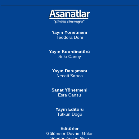
NURAN KÖSE BAYDAR
Neva Selçuk
Gün Güzeli...
Ben Deniz Değilim ki...
Yayın Yönetmeni
Teodora Doni
Yayın Koordinatörü
Sıtkı Caney
Yayın Danışmanı
MUSTAFA ORAL
Ahmet Aydın
Necati Sarıca
Şiir, Siyaseti Kaldırmıyor Tanpınar...
Helin...
Sanat Yönetmeni
Esra Cansu
Yayın Editörü
Tutkun Doğu
Editörler
İSMAİL OKUTAN
Gülümser Devrim Güler
Fatma Camcı
Erkeklerin Kahrolması Ne Demektir
Sündüs Arslan Akça