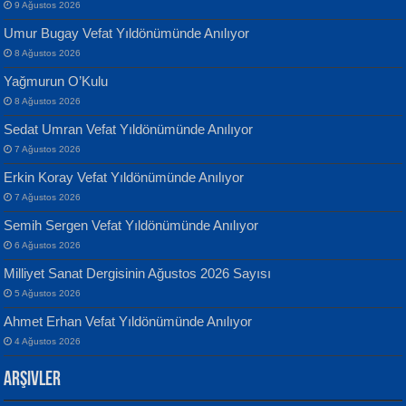
9 Ağustos 2026
Umur Bugay Vefat Yıldönümünde Anılıyor
8 Ağustos 2026
Yağmurun O’Kulu
Banu Sancak
ATİLLA ÖZEN
8 Ağustos 2026
Defterimden İçeri...
Sultan Olmadan Önce Eyüp...
Sedat Umran Vefat Yıldönümünde Anılıyor
7 Ağustos 2026
Erkin Koray Vefat Yıldönümünde Anılıyor
7 Ağustos 2026
Semih Sergen Vefat Yıldönümünde Anılıyor
6 Ağustos 2026
İsmail Aydos
EKREM KARABABA
Milliyet Sanat Dergisinin Ağustos 2026 Sayısı
İnkisar...
Yaralı Şiir...
5 Ağustos 2026
Ahmet Erhan Vefat Yıldönümünde Anılıyor
4 Ağustos 2026
Arşivler