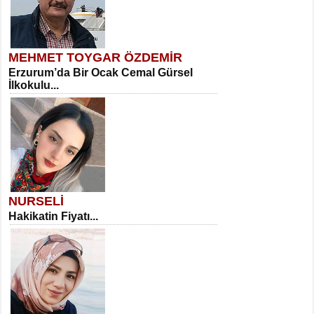
MEHMET TOYGAR ÖZDEMİR
Erzurum’da Bir Ocak Cemal Gürsel
İlkokulu...
NURSELİ
Hakikatin Fiyatı...