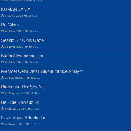
19 Temmuz 2020
38,919
KUMANDAN’A
7 Mayıs 2018
38,019
Bu Çılgın…
ERDEM BAYAZIT
28 Ekim 2014
36,714
Sana, Bana, Vatanıma, Ülkemin
İPEK ACAR SERT
Selahattin Yıldız
Sessiz Bir Gidiş Gazeli
İnsanlarına Dair...
Gazze’nin Şecaati, Ümmetin İmtihanı...
İdrakimle Üşürken...
28 Eylül 2015
36,091
Mami Alexandrina için
28 Ekim 2020
35,724
Mehmet Çetin Vefat Yıldönümünde Anılıyor
25 Kasım 2024
35,661
Birdenbire Her Şey Aşk
NAZIM HİKMET RAN
MAHMUT GÜRBÜZ
Songül Özel
25 Mayıs 2017
34,367
Bir Cezaevinde, Tecritteki Adamın
İbrahim Olmak ve Bitirebilmek...
Mahzen...
Mektupları...
Belki de Son/suzluk
8 Ağustos 2024
32,634
Hazır mıyız Arkadaşlar
26 Nisan 2016
31,367