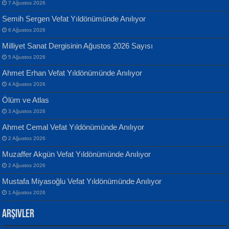
7 Ağustos 2026
Semih Sergen Vefat Yıldönümünde Anılıyor
6 Ağustos 2026
Milliyet Sanat Dergisinin Ağustos 2026 Sayısı
Banu Sancak
ATİLLA ÖZEN
5 Ağustos 2026
Defterimden İçeri...
Sultan Olmadan Önce Eyüp...
Ahmet Erhan Vefat Yıldönümünde Anılıyor
4 Ağustos 2026
Ölüm ve Atlas
3 Ağustos 2026
Ahmet Cemal Vefat Yıldönümünde Anılıyor
2 Ağustos 2026
İsmail Aydos
EKREM KARABABA
Muzaffer Akgün Vefat Yıldönümünde Anılıyor
İnkisar...
Yaralı Şiir...
2 Ağustos 2026
Mustafa Miyasoğlu Vefat Yıldönümünde Anılıyor
1 Ağustos 2026
Arşivler