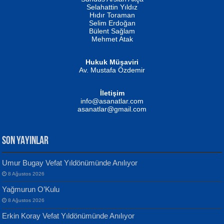
Evvel Zaman Tanrıçası...
Biliyor musunuz? ...
Selahattin Yıldız
Hıdır Toraman
Selim Erdoğan
Bülent Sağlam
Mehmet Atak
Hukuk Müşaviri
Av. Mustafa Özdemir
Mustafa Oral
NUHAN NEBİ ÇAM
İletişim
Yağmur Mangası...
Kaptan...
info@asanatlar.com
asanatlar@gmail.com
SON YAYINLAR
Umur Bugay Vefat Yıldönümünde Anılıyor
8 Ağustos 2026
Yılmaz Ekinci
MUSTAFA KELOĞLU
Yağmurun O’Kulu
Geceye Söylenen...
Yarına İz Bırakmak...
8 Ağustos 2026
Erkin Koray Vefat Yıldönümünde Anılıyor