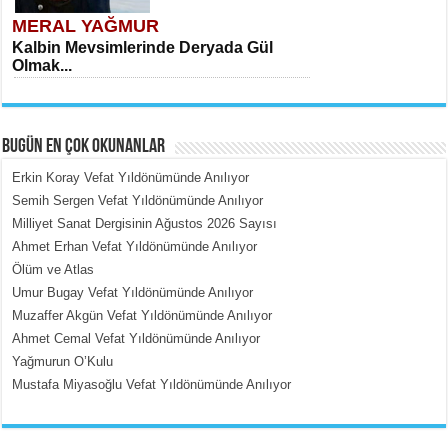
MERAL YAĞMUR
Kalbin Mevsimlerinde Deryada Gül
Olmak...
BUGÜN EN ÇOK OKUNANLAR
Erkin Koray Vefat Yıldönümünde Anılıyor
Semih Sergen Vefat Yıldönümünde Anılıyor
Milliyet Sanat Dergisinin Ağustos 2026 Sayısı
MEHMET ÇOBAN
Ahmet Erhan Vefat Yıldönümünde Anılıyor
İçerdeki Put Dışardaki Maskeler...
Ölüm ve Atlas
Umur Bugay Vefat Yıldönümünde Anılıyor
Muzaffer Akgün Vefat Yıldönümünde Anılıyor
Ahmet Cemal Vefat Yıldönümünde Anılıyor
Yağmurun O’Kulu
Mustafa Miyasoğlu Vefat Yıldönümünde Anılıyor
EMİNE CUMA
Fanatizm Çıkmazı...