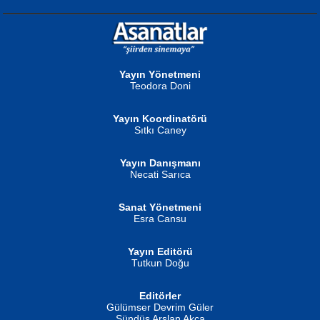
NURAN KÖSE BAYDAR
Neva Selçuk
Gün Güzeli...
Ben Deniz Değilim ki...
Yayın Yönetmeni
Teodora Doni
Yayın Koordinatörü
Sıtkı Caney
Yayın Danışmanı
MUSTAFA ORAL
Ahmet Aydın
Necati Sarıca
Şiir, Siyaseti Kaldırmıyor Tanpınar...
Helin...
Sanat Yönetmeni
Esra Cansu
Yayın Editörü
Tutkun Doğu
Editörler
İSMAİL OKUTAN
Gülümser Devrim Güler
Fatma Camcı
Erkeklerin Kahrolması Ne Demektir
Sündüs Arslan Akça