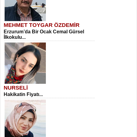
MEHMET TOYGAR ÖZDEMİR
Erzurum’da Bir Ocak Cemal Gürsel
İlkokulu...
NURSELİ
Hakikatin Fiyatı...