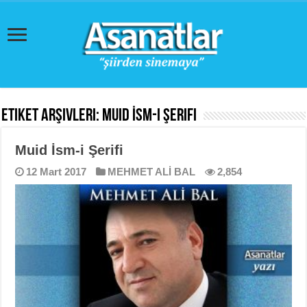
Etiket Arşivleri:
Muid İsm-i Şerifi
Muid İsm-i Şerifi
12 Mart 2017
MEHMET ALİ BAL
2,854