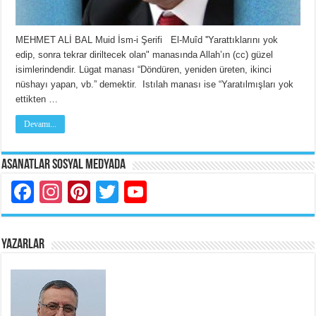
MEHMET ALİ BAL Muid İsm-i Şerifi El-Muîd ''Yarattıklarını yok
edip, sonra tekrar diriltecek olan" manasında Allah’ın (cc) güzel
isimlerindendir. Lügat manası “Döndüren, yeniden üreten, ikinci
nüshayı yapan, vb.” demektir. Istılah manası ise “Yaratılmışları yok
ettikten …
Devamı...
Asanatlar Sosyal Medyada
Facebook
Instagram
Pinterest
Twitter
YouTube
YAZARLAR