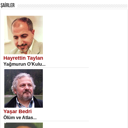
ŞAİRLER
SATILMIŞ ÜMİT ÇETİNKAYA
Erkenlik...
Hayrettin Taylan
Yağmurun O’Kulu...
NECLA DİLEK ARSLAN
Öğretmenler Günü Mahkemesi...
Yaşar Bedri
Ölüm ve Atlas...