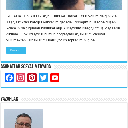
SELAHATTİN YILDIZ Aynı Türküye Hasret Yürüyorum dalgınlıkla
Taş yastıktan kalkıp uyandığım gecede Toprağımın üzerine düşen
Adem’in balçığından nasibimi alıp Yürüyorum kireç yutmuş kuyuların
dibinde Fokurduyor ruhumun coğrafyası Ayaklarım kanıyor
yürümekten Tırnaklarımı batırıyorum toprağımın içine …
Devamı...
Asanatlar Sosyal Medyada
Facebook
Instagram
Pinterest
Twitter
YouTube
YAZARLAR