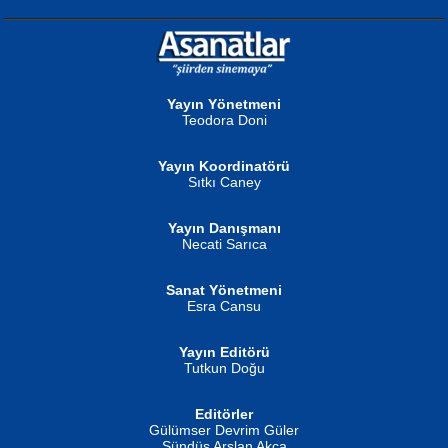
NURAN KÖSE BAYDAR
Neva Selçuk
Gün Güzeli...
Ben Deniz Değilim ki...
Yayın Yönetmeni
Teodora Doni
Yayın Koordinatörü
Sıtkı Caney
Yayın Danışmanı
MUSTAFA ORAL
Ahmet Aydın
Necati Sarıca
Şiir, Siyaseti Kaldırmıyor Tanpınar...
Helin...
Sanat Yönetmeni
Esra Cansu
Yayın Editörü
Tutkun Doğu
Editörler
İSMAİL OKUTAN
Gülümser Devrim Güler
Fatma Camcı
Erkeklerin Kahrolması Ne Demektir
Sündüs Arslan Akça