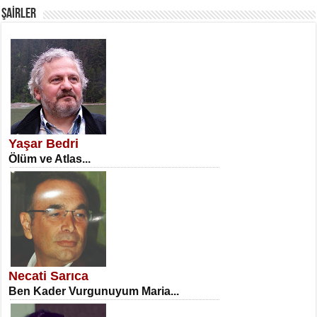
ŞAİRLER
SATILMIŞ ÜMİT ÇETİNKAYA
Erkenlik...
Yaşar Bedri
Ölüm ve Atlas...
NECLA DİLEK ARSLAN
Öğretmenler Günü Mahkemesi...
Necati Sarıca
Ben Kader Vurgunuyum Maria...