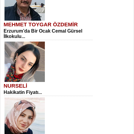
MEHMET TOYGAR ÖZDEMİR
Erzurum’da Bir Ocak Cemal Gürsel
İlkokulu...
NURSELİ
Hakikatin Fiyatı...