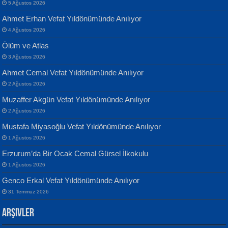
5 Ağustos 2026
Ahmet Erhan Vefat Yıldönümünde Anılıyor
4 Ağustos 2026
Ölüm ve Atlas
Banu Sancak
ATİLLA ÖZEN
3 Ağustos 2026
Defterimden İçeri...
Sultan Olmadan Önce Eyüp...
Ahmet Cemal Vefat Yıldönümünde Anılıyor
2 Ağustos 2026
Muzaffer Akgün Vefat Yıldönümünde Anılıyor
2 Ağustos 2026
Mustafa Miyasoğlu Vefat Yıldönümünde Anılıyor
1 Ağustos 2026
İsmail Aydos
EKREM KARABABA
Erzurum’da Bir Ocak Cemal Gürsel İlkokulu
İnkisar...
Yaralı Şiir...
1 Ağustos 2026
Genco Erkal Vefat Yıldönümünde Anılıyor
31 Temmuz 2026
Arşivler