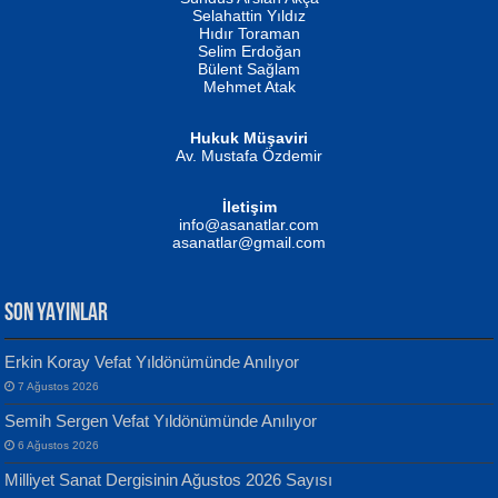
Evvel Zaman Tanrıçası...
Biliyor musunuz? ...
Selahattin Yıldız
Hıdır Toraman
Selim Erdoğan
Bülent Sağlam
Mehmet Atak
Hukuk Müşaviri
Av. Mustafa Özdemir
Mustafa Oral
NUHAN NEBİ ÇAM
İletişim
Yağmur Mangası...
Kaptan...
info@asanatlar.com
asanatlar@gmail.com
SON YAYINLAR
Erkin Koray Vefat Yıldönümünde Anılıyor
7 Ağustos 2026
Yılmaz Ekinci
MUSTAFA KELOĞLU
Semih Sergen Vefat Yıldönümünde Anılıyor
Geceye Söylenen...
Yarına İz Bırakmak...
6 Ağustos 2026
Milliyet Sanat Dergisinin Ağustos 2026 Sayısı