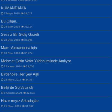
19 Temmuz 2020
38,918
KUMANDAN’A
7 Mayıs 2018
38,019
Bu Çılgın…
ERDEM BAYAZIT
28 Ekim 2014
36,714
Sana, Bana, Vatanıma, Ülkemin
İPEK ACAR SERT
Selahattin Yıldız
Sessiz Bir Gidiş Gazeli
İnsanlarına Dair...
Gazze’nin Şecaati, Ümmetin İmtihanı...
İdrakimle Üşürken...
28 Eylül 2015
36,091
Mami Alexandrina için
28 Ekim 2020
35,724
Mehmet Çetin Vefat Yıldönümünde Anılıyor
25 Kasım 2024
35,659
Birdenbire Her Şey Aşk
NAZIM HİKMET RAN
MAHMUT GÜRBÜZ
Songül Özel
25 Mayıs 2017
34,367
Bir Cezaevinde, Tecritteki Adamın
İbrahim Olmak ve Bitirebilmek...
Mahzen...
Mektupları...
Belki de Son/suzluk
8 Ağustos 2024
32,634
Hazır mıyız Arkadaşlar
26 Nisan 2016
31,367