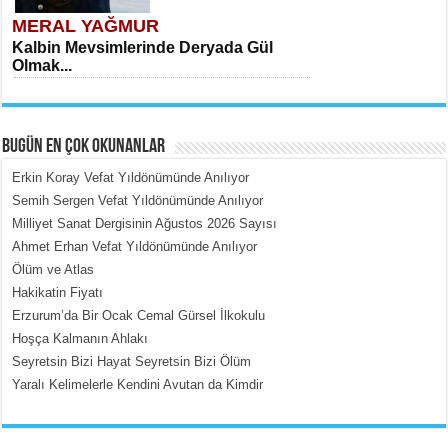
MERAL YAĞMUR
Kalbin Mevsimlerinde Deryada Gül
Olmak...
BUGÜN EN ÇOK OKUNANLAR
Erkin Koray Vefat Yıldönümünde Anılıyor
Semih Sergen Vefat Yıldönümünde Anılıyor
Milliyet Sanat Dergisinin Ağustos 2026 Sayısı
MEHMET ÇOBAN
Ahmet Erhan Vefat Yıldönümünde Anılıyor
İçerdeki Put Dışardaki Maskeler...
Ölüm ve Atlas
Hakikatin Fiyatı
Erzurum’da Bir Ocak Cemal Gürsel İlkokulu
Hoşça Kalmanın Ahlakı
Seyretsin Bizi Hayat Seyretsin Bizi Ölüm
Yaralı Kelimelerle Kendini Avutan da Kimdir
EMİNE CUMA
Fanatizm Çıkmazı...