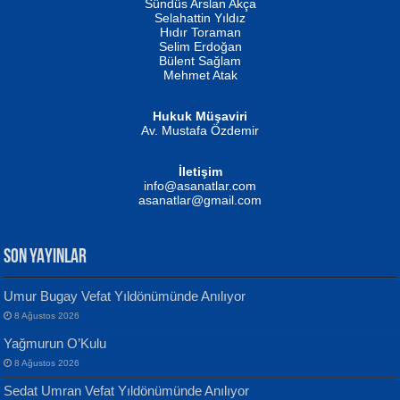
Erkeklerin Kahrolması Ne Demektir
Sündüs Arslan Akça
Evvel Zaman Tanrıçası...
Biliyor musunuz? ...
Selahattin Yıldız
Hıdır Toraman
Selim Erdoğan
Bülent Sağlam
Mehmet Atak
Hukuk Müşaviri
Av. Mustafa Özdemir
Mustafa Oral
NUHAN NEBİ ÇAM
İletişim
Yağmur Mangası...
Kaptan...
info@asanatlar.com
asanatlar@gmail.com
SON YAYINLAR
Umur Bugay Vefat Yıldönümünde Anılıyor
8 Ağustos 2026
Yılmaz Ekinci
MUSTAFA KELOĞLU
Yağmurun O’Kulu
Geceye Söylenen...
Yarına İz Bırakmak...
8 Ağustos 2026
Sedat Umran Vefat Yıldönümünde Anılıyor