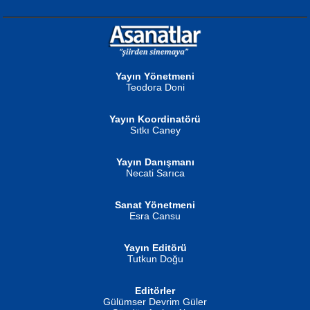
NURAN KÖSE BAYDAR
Neva Selçuk
Gün Güzeli...
Ben Deniz Değilim ki...
Yayın Yönetmeni
Teodora Doni
Yayın Koordinatörü
Sıtkı Caney
Yayın Danışmanı
MUSTAFA ORAL
Ahmet Aydın
Necati Sarıca
Şiir, Siyaseti Kaldırmıyor Tanpınar...
Helin...
Sanat Yönetmeni
Esra Cansu
Yayın Editörü
Tutkun Doğu
Editörler
İSMAİL OKUTAN
Gülümser Devrim Güler
Fatma Camcı