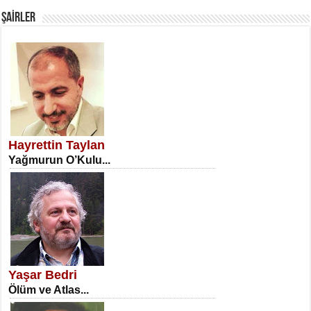
ŞAİRLER
SATILMIŞ ÜMİT ÇETİNKAYA
Erkenlik...
Hayrettin Taylan
Yağmurun O’Kulu...
NECLA DİLEK ARSLAN
Öğretmenler Günü Mahkemesi...
Yaşar Bedri
Ölüm ve Atlas...