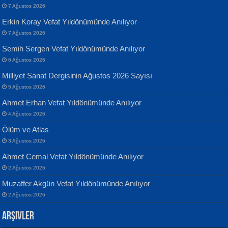
7 Ağustos 2026
Erkin Koray Vefat Yıldönümünde Anılıyor
7 Ağustos 2026
Semih Sergen Vefat Yıldönümünde Anılıyor
Banu Sancak
ATİLLA ÖZEN
6 Ağustos 2026
Defterimden İçeri...
Sultan Olmadan Önce Eyüp...
Milliyet Sanat Dergisinin Ağustos 2026 Sayısı
5 Ağustos 2026
Ahmet Erhan Vefat Yıldönümünde Anılıyor
4 Ağustos 2026
Ölüm ve Atlas
3 Ağustos 2026
İsmail Aydos
EKREM KARABABA
Ahmet Cemal Vefat Yıldönümünde Anılıyor
İnkisar...
Yaralı Şiir...
2 Ağustos 2026
Muzaffer Akgün Vefat Yıldönümünde Anılıyor
2 Ağustos 2026
Arşivler