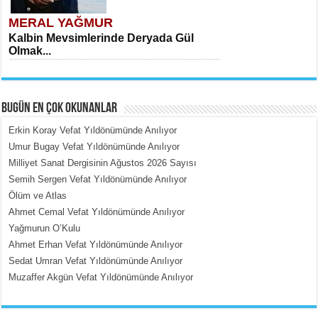
MERAL YAĞMUR
Kalbin Mevsimlerinde Deryada Gül
Olmak...
BUGÜN EN ÇOK OKUNANLAR
Erkin Koray Vefat Yıldönümünde Anılıyor
Umur Bugay Vefat Yıldönümünde Anılıyor
Milliyet Sanat Dergisinin Ağustos 2026 Sayısı
MEHMET ÇOBAN
Semih Sergen Vefat Yıldönümünde Anılıyor
İçerdeki Put Dışardaki Maskeler...
Ölüm ve Atlas
Ahmet Cemal Vefat Yıldönümünde Anılıyor
Yağmurun O’Kulu
Ahmet Erhan Vefat Yıldönümünde Anılıyor
Sedat Umran Vefat Yıldönümünde Anılıyor
Muzaffer Akgün Vefat Yıldönümünde Anılıyor
EMİNE CUMA
Fanatizm Çıkmazı...