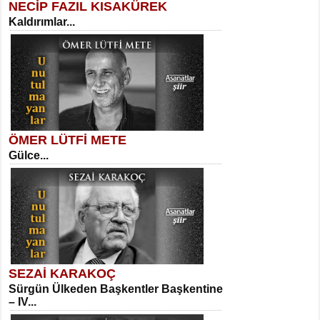
NECİP FAZIL KISAKÜREK
Kaldırımlar...
SELAHATTİN YILDIZ
İnsanın Zindanı...
Meral Yağmur
Eski Bir Şiir...
ÖMER LÜTFİ METE
Gülce...
MEHMET TAŞTAN
Vagon’da Bir Şairle...
Kadir Ünal
Ayağıma Dolanan Yokuş...
SEZAİ KARAKOÇ
Sürgün Ülkeden Başkentler Başkentine
SITKI CANEY
– IV...
Oruçla Devrim ve Özgürlüğe…...
Mehmet Çoban