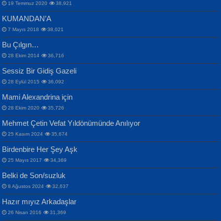
19 Temmuz 2020
38,921
KUMANDAN’A
7 Mayıs 2018
38,021
Bu Çılgın…
ERDEM BAYAZIT
28 Ekim 2014
36,716
Sana, Bana, Vatanıma, Ülkemin
İPEK ACAR SERT
Selahattin Yıldız
Sessiz Bir Gidiş Gazeli
İnsanlarına Dair...
Gazze’nin Şecaati, Ümmetin İmtihanı...
İdrakimle Üşürken...
28 Eylül 2015
36,092
Mami Alexandrina için
28 Ekim 2020
35,726
Mehmet Çetin Vefat Yıldönümünde Anılıyor
25 Kasım 2024
35,674
Birdenbire Her Şey Aşk
NAZIM HİKMET RAN
MAHMUT GÜRBÜZ
Songül Özel
25 Mayıs 2017
34,369
Bir Cezaevinde, Tecritteki Adamın
İbrahim Olmak ve Bitirebilmek...
Mahzen...
Mektupları...
Belki de Son/suzluk
8 Ağustos 2024
32,637
Hazır mıyız Arkadaşlar
26 Nisan 2016
31,369