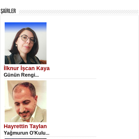
Fanatizm Çıkmazı...
ŞAİRLER
SATILMIŞ ÜMİT ÇETİNKAYA
Erkenlik...
İlknur İşcan Kaya
Günün Rengi...
NECLA DİLEK ARSLAN
Öğretmenler Günü Mahkemesi...
Hayrettin Taylan
Yağmurun O’Kulu...