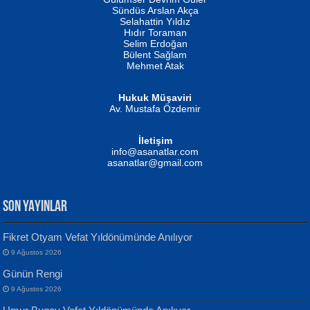
Fatma Camcı
Erkeklerin Kahrolması Ne Demektir
Sündüs Arslan Akça
Evvel Zaman Tanrıçası...
Biliyor musunuz? ...
Selahattin Yıldız
Hıdır Toraman
Selim Erdoğan
Bülent Sağlam
Mehmet Atak
Hukuk Müşaviri
Av. Mustafa Özdemir
Mustafa Oral
NUHAN NEBİ ÇAM
İletişim
Yağmur Mangası...
Kaptan...
info@asanatlar.com
asanatlar@gmail.com
SON YAYINLAR
Fikret Otyam Vefat Yıldönümünde Anılıyor
9 Ağustos 2026
Yılmaz Ekinci
MUSTAFA KELOĞLU
Günün Rengi
Geceye Söylenen...
Yarına İz Bırakmak...
9 Ağustos 2026