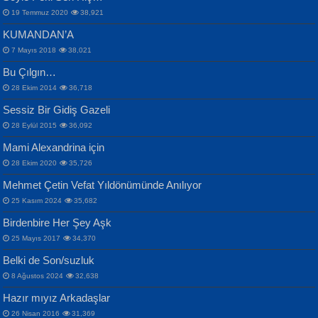
19 Temmuz 2020
38,921
KUMANDAN’A
7 Mayıs 2018
38,021
Bu Çılgın…
ERDEM BAYAZIT
28 Ekim 2014
36,718
Sana, Bana, Vatanıma, Ülkemin
İPEK ACAR SERT
Selahattin Yıldız
Sessiz Bir Gidiş Gazeli
İnsanlarına Dair...
Gazze’nin Şecaati, Ümmetin İmtihanı...
İdrakimle Üşürken...
28 Eylül 2015
36,092
Mami Alexandrina için
28 Ekim 2020
35,726
Mehmet Çetin Vefat Yıldönümünde Anılıyor
25 Kasım 2024
35,682
Birdenbire Her Şey Aşk
NAZIM HİKMET RAN
MAHMUT GÜRBÜZ
Songül Özel
25 Mayıs 2017
34,370
Bir Cezaevinde, Tecritteki Adamın
İbrahim Olmak ve Bitirebilmek...
Mahzen...
Mektupları...
Belki de Son/suzluk
8 Ağustos 2024
32,638
Hazır mıyız Arkadaşlar
26 Nisan 2016
31,369