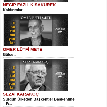
NECİP FAZIL KISAKÜREK
Kaldırımlar...
SELAHATTİN YILDIZ
İnsanın Zindanı...
Sibel Orhan
İki Kırık Boşluk...
ÖMER LÜTFİ METE
Gülce...
MEHMET TAŞTAN
Vagon’da Bir Şairle...
Meral Yağmur
Eski Bir Şiir...
SEZAİ KARAKOÇ
Sürgün Ülkeden Başkentler Başkentine
SITKI CANEY
– IV...
Oruçla Devrim ve Özgürlüğe…...
Kadir Ünal