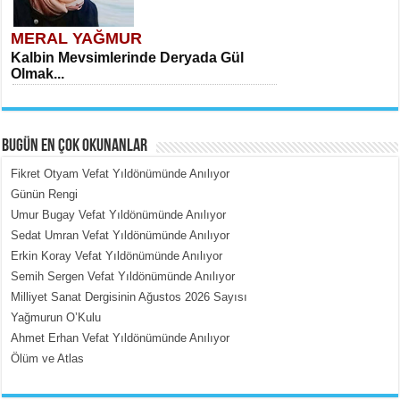
MERAL YAĞMUR
Kalbin Mevsimlerinde Deryada Gül
Olmak...
BUGÜN EN ÇOK OKUNANLAR
Fikret Otyam Vefat Yıldönümünde Anılıyor
Günün Rengi
Umur Bugay Vefat Yıldönümünde Anılıyor
MEHMET ÇOBAN
Sedat Umran Vefat Yıldönümünde Anılıyor
İçerdeki Put Dışardaki Maskeler...
Erkin Koray Vefat Yıldönümünde Anılıyor
Semih Sergen Vefat Yıldönümünde Anılıyor
Milliyet Sanat Dergisinin Ağustos 2026 Sayısı
Yağmurun O’Kulu
Ahmet Erhan Vefat Yıldönümünde Anılıyor
Ölüm ve Atlas
EMİNE CUMA