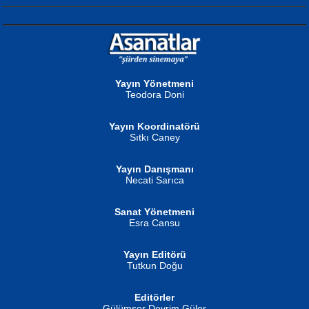
NURAN KÖSE BAYDAR
Neva Selçuk
Gün Güzeli...
Ben Deniz Değilim ki...
Yayın Yönetmeni
Teodora Doni
Yayın Koordinatörü
Sıtkı Caney
Yayın Danışmanı
MUSTAFA ORAL
Ahmet Aydın
Necati Sarıca
Şiir, Siyaseti Kaldırmıyor Tanpınar...
Helin...
Sanat Yönetmeni
Esra Cansu
Yayın Editörü
Tutkun Doğu
Editörler
İSMAİL OKUTAN
Gülümser Devrim Güler