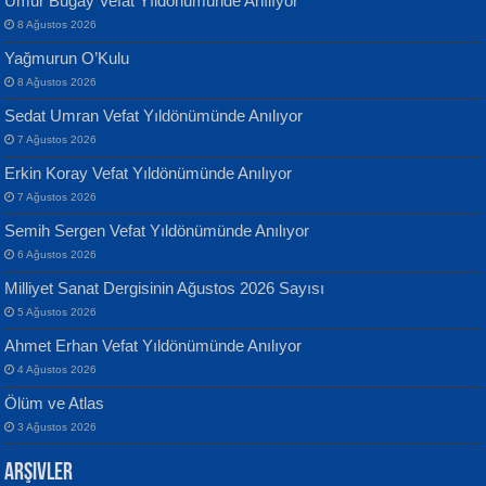
Umur Bugay Vefat Yıldönümünde Anılıyor
8 Ağustos 2026
Yağmurun O’Kulu
8 Ağustos 2026
Sedat Umran Vefat Yıldönümünde Anılıyor
Banu Sancak
ATİLLA ÖZEN
7 Ağustos 2026
Defterimden İçeri...
Sultan Olmadan Önce Eyüp...
Erkin Koray Vefat Yıldönümünde Anılıyor
7 Ağustos 2026
Semih Sergen Vefat Yıldönümünde Anılıyor
6 Ağustos 2026
Milliyet Sanat Dergisinin Ağustos 2026 Sayısı
5 Ağustos 2026
İsmail Aydos
EKREM KARABABA
Ahmet Erhan Vefat Yıldönümünde Anılıyor
İnkisar...
Yaralı Şiir...
4 Ağustos 2026
Ölüm ve Atlas
3 Ağustos 2026
Arşivler