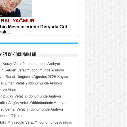
RAL YAĞMUR
bin Mevsimlerinde Deryada Gül
ak...
N EN ÇOK OKUNANLAR
n Koray Vefat Yıldönümünde Anılıyor
h Sergen Vefat Yıldönümünde Anılıyor
iyet Sanat Dergisinin Ağustos 2026 Sayısı
HMET ÇOBAN
t Erhan Vefat Yıldönümünde Anılıyor
rdeki Put Dışardaki Maskeler...
 ve Atlas
 Bugay Vefat Yıldönümünde Anılıyor
ffer Akgün Vefat Yıldönümünde Anılıyor
t Cemal Vefat Yıldönümünde Anılıyor
murun O’Kulu
afa Miyasoğlu Vefat Yıldönümünde Anılıyor