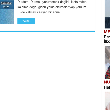
Durdum. Durmak yürümemek değildi. Nefsimden
kalbime doğru giden yolda okumalar yapıyordum.
Evde kalmak çalışan bir anne …
Devamı...
ME
Erz
İlk
NU
Hak