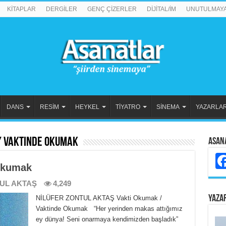
KİTAPLAR
DERGİLER
GENÇ ÇİZERLER
DİJİTAL/İM
UNUTULMAY
DANS
RESİM
HEYKEL
TİYATRO
SİNEMA
YAZARLA
/ Vaktinde Okumak
Asan
Okumak
UL AKTAŞ
4,249
YAZA
NİLÜFER ZONTUL AKTAŞ Vakti Okumak /
Vaktinde Okumak “Her yerinden makas attığımız
ey dünya! Seni onarmaya kendimizden başladık”