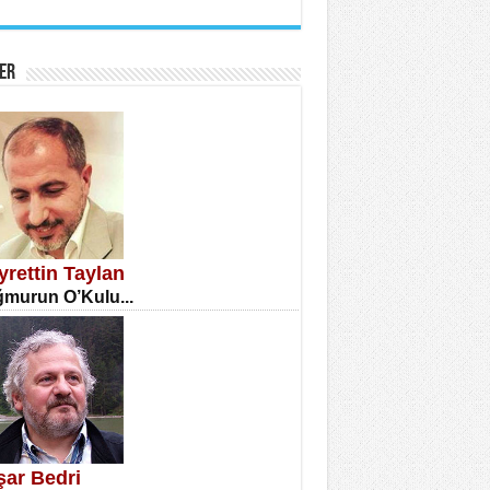
İNE CUMA
atizm Çıkmazı...
ER
TILMIŞ ÜMİT ÇETİNKAYA
enlik...
yrettin Taylan
murun O’Kulu...
CLA DİLEK ARSLAN
etmenler Günü Mahkemesi...
şar Bedri