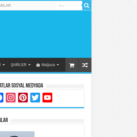
ANLAR
R
ŞAİRLER
Mağaza
atlar Sosyal Medyada
Facebook
Instagram
Pinterest
Twitter
YouTube
RLAR