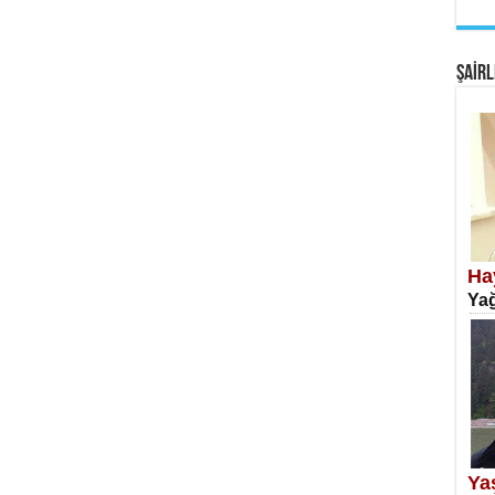
EM
Fan
ŞAİRL
SA
Erk
Ha
Yağ
NE
Öğr
Ya