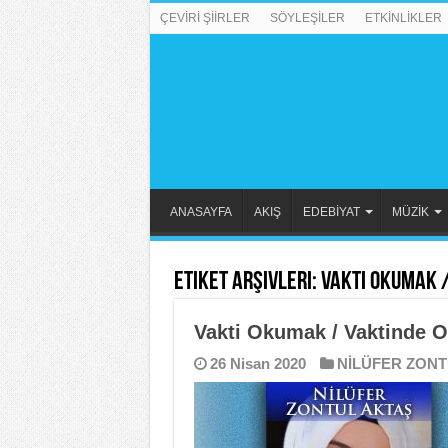
ÇEVİRİ ŞİİRLER
SÖYLEŞİLER
ETKİNLİKLER
ANASAYFA
AKIŞ
EDEBİYAT
MÜZİK
Etiket Arşivleri:
Vakti Okumak 
Vakti Okumak / Vaktinde 
26 Nisan 2020
NİLÜFER ZONT