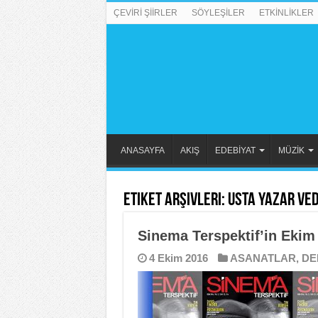
ÇEVİRİ ŞİİRLER
SÖYLEŞİLER
ETKİNLİKLER
ANASAYFA
AKIŞ
EDEBİYAT
MÜZİK
Etiket Arşivleri:
Usta Yazar Ved
Sinema Terspektif’in Ekim
4 Ekim 2016
ASANATLAR
,
DE