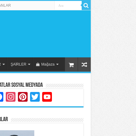
ANLAR
R
ŞAİRLER
Mağaza
atlar Sosyal Medyada
Facebook
Instagram
Pinterest
Twitter
YouTube
RLAR