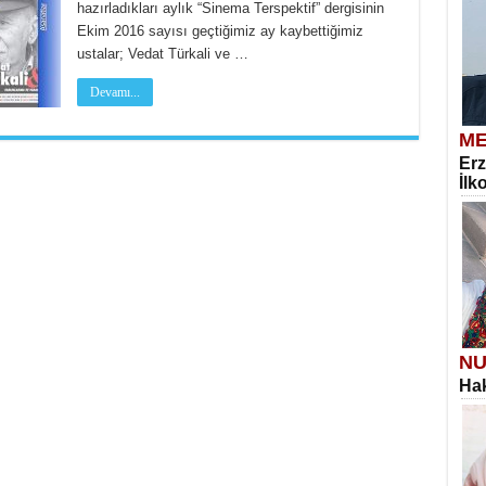
hazırladıkları aylık “Sinema Terspektif” dergisinin
Ekim 2016 sayısı geçtiğimiz ay kaybettiğimiz
ustalar; Vedat Türkali ve …
Devamı...
ME
Erz
İlk
NU
Hak