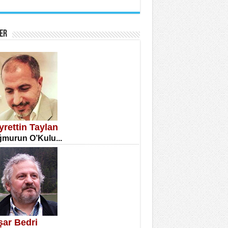
İNE CUMA
atizm Çıkmazı...
ER
TILMIŞ ÜMİT ÇETİNKAYA
enlik...
yrettin Taylan
murun O’Kulu...
CLA DİLEK ARSLAN
etmenler Günü Mahkemesi...
şar Bedri