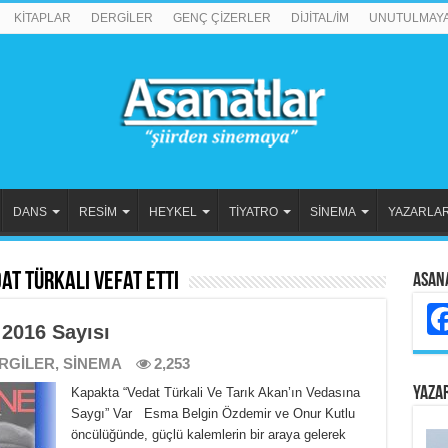
KİTAPLAR
DERGİLER
GENÇ ÇİZERLER
DİJİTAL/İM
UNUTULMAY
DANS
RESİM
HEYKEL
TİYATRO
SİNEMA
YAZARLA
at Türkali Vefat Etti
Asan
 2016 Sayısı
RGİLER
,
SİNEMA
2,253
YAZA
Kapakta “Vedat Türkali Ve Tarık Akan’ın Vedasına
Saygı” Var Esma Belgin Özdemir ve Onur Kutlu
öncülüğünde, güçlü kalemlerin bir araya gelerek