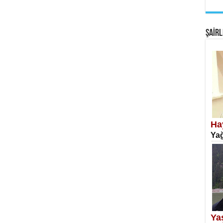
EM
Fan
ŞAİRL
SA
Erk
Ha
Yağ
NE
Öğr
Ya