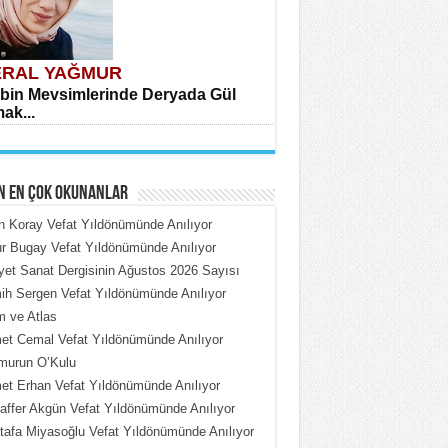
RAL YAĞMUR
bin Mevsimlerinde Deryada Gül
ak...
N EN ÇOK OKUNANLAR
n Koray Vefat Yıldönümünde Anılıyor
 Bugay Vefat Yıldönümünde Anılıyor
iyet Sanat Dergisinin Ağustos 2026 Sayısı
HMET ÇOBAN
h Sergen Vefat Yıldönümünde Anılıyor
rdeki Put Dışardaki Maskeler...
 ve Atlas
t Cemal Vefat Yıldönümünde Anılıyor
murun O’Kulu
t Erhan Vefat Yıldönümünde Anılıyor
ffer Akgün Vefat Yıldönümünde Anılıyor
afa Miyasoğlu Vefat Yıldönümünde Anılıyor