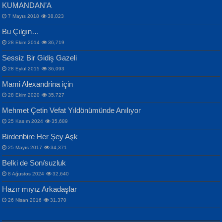
KUMANDAN’A
7 Mayıs 2018
38,023
Bu Çılgın…
ERDEM BAYAZIT
28 Ekim 2014
36,719
Sana, Bana, Vatanıma, Ülkemin
İPEK ACAR SERT
Selahattin Yıldız
Sessiz Bir Gidiş Gazeli
İnsanlarına Dair...
Gazze’nin Şecaati, Ümmetin İmtihanı...
İdrakimle Üşürken...
28 Eylül 2015
36,093
Mami Alexandrina için
28 Ekim 2020
35,727
Mehmet Çetin Vefat Yıldönümünde Anılıyor
25 Kasım 2024
35,689
Birdenbire Her Şey Aşk
NAZIM HİKMET RAN
MAHMUT GÜRBÜZ
Songül Özel
25 Mayıs 2017
34,371
Bir Cezaevinde, Tecritteki Adamın
İbrahim Olmak ve Bitirebilmek...
Mahzen...
Mektupları...
Belki de Son/suzluk
8 Ağustos 2024
32,640
Hazır mıyız Arkadaşlar
26 Nisan 2016
31,370