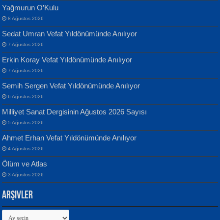
Yağmurun O’Kulu
8 Ağustos 2026
Sedat Umran Vefat Yıldönümünde Anılıyor
Banu Sancak
ATİLLA ÖZEN
7 Ağustos 2026
Defterimden İçeri...
Sultan Olmadan Önce Eyüp...
Erkin Koray Vefat Yıldönümünde Anılıyor
7 Ağustos 2026
Semih Sergen Vefat Yıldönümünde Anılıyor
6 Ağustos 2026
Milliyet Sanat Dergisinin Ağustos 2026 Sayısı
5 Ağustos 2026
İsmail Aydos
EKREM KARABABA
Ahmet Erhan Vefat Yıldönümünde Anılıyor
İnkisar...
Yaralı Şiir...
4 Ağustos 2026
Ölüm ve Atlas
3 Ağustos 2026
Arşivler
Arşivler