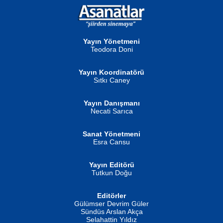
NURAN KÖSE BAYDAR
Neva Selçuk
Gün Güzeli...
Ben Deniz Değilim ki...
Yayın Yönetmeni
Teodora Doni
Yayın Koordinatörü
Sıtkı Caney
Yayın Danışmanı
MUSTAFA ORAL
Ahmet Aydın
Necati Sarıca
Şiir, Siyaseti Kaldırmıyor Tanpınar...
Helin...
Sanat Yönetmeni
Esra Cansu
Yayın Editörü
Tutkun Doğu
Editörler
İSMAİL OKUTAN
Gülümser Devrim Güler
Fatma Camcı
Erkeklerin Kahrolması Ne Demektir
Sündüs Arslan Akça
Evvel Zaman Tanrıçası...
Biliyor musunuz? ...
Selahattin Yıldız