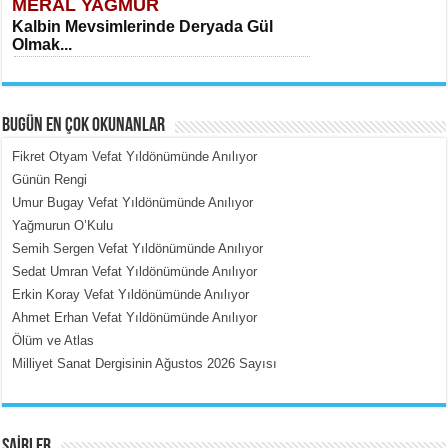
MERAL YAĞMUR
Kalbin Mevsimlerinde Deryada Gül
Olmak...
BUGÜN EN ÇOK OKUNANLAR
Fikret Otyam Vefat Yıldönümünde Anılıyor
Günün Rengi
Umur Bugay Vefat Yıldönümünde Anılıyor
MEHMET ÇOBAN
Yağmurun O’Kulu
İçerdeki Put Dışardaki Maskeler...
Semih Sergen Vefat Yıldönümünde Anılıyor
Sedat Umran Vefat Yıldönümünde Anılıyor
Erkin Koray Vefat Yıldönümünde Anılıyor
Ahmet Erhan Vefat Yıldönümünde Anılıyor
Ölüm ve Atlas
Milliyet Sanat Dergisinin Ağustos 2026 Sayısı
EMİNE CUMA
Fanatizm Çıkmazı...
ŞAİRLER