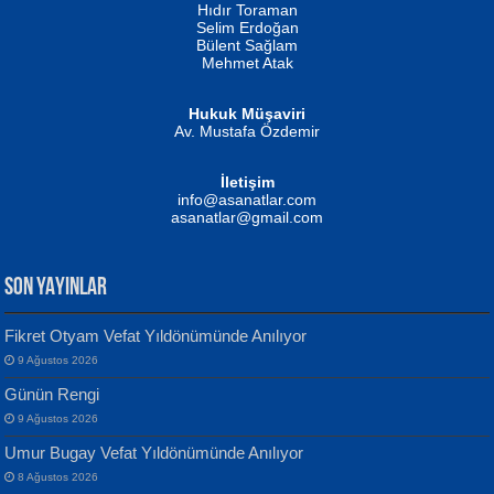
Hıdır Toraman
Selim Erdoğan
Bülent Sağlam
Mehmet Atak
Hukuk Müşaviri
Av. Mustafa Özdemir
Mustafa Oral
NUHAN NEBİ ÇAM
İletişim
Yağmur Mangası...
Kaptan...
info@asanatlar.com
asanatlar@gmail.com
SON YAYINLAR
Fikret Otyam Vefat Yıldönümünde Anılıyor
9 Ağustos 2026
Yılmaz Ekinci
MUSTAFA KELOĞLU
Günün Rengi
Geceye Söylenen...
Yarına İz Bırakmak...
9 Ağustos 2026
Umur Bugay Vefat Yıldönümünde Anılıyor
8 Ağustos 2026