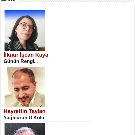
SATILMIŞ ÜMİT ÇETİNKAYA
Erkenlik...
İlknur İşcan Kaya
Günün Rengi...
NECLA DİLEK ARSLAN
Öğretmenler Günü Mahkemesi...
Hayrettin Taylan
Yağmurun O’Kulu...