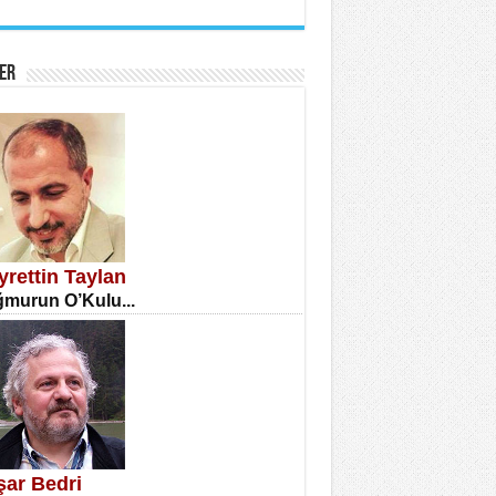
İNE CUMA
atizm Çıkmazı...
ER
TILMIŞ ÜMİT ÇETİNKAYA
enlik...
yrettin Taylan
murun O’Kulu...
CLA DİLEK ARSLAN
etmenler Günü Mahkemesi...
şar Bedri