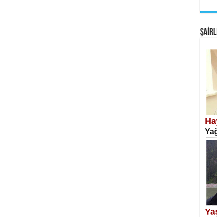
EM
Fan
ŞAİRL
SA
Erk
Ha
Yağ
NE
Öğr
Ya