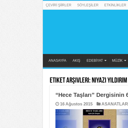
ÇEVİRİ ŞİİRLER
SÖYLEŞİLER
ETKİNLİKLER
ANASAYFA
AKIŞ
EDEBİYAT
MÜZİK
Etiket Arşivleri:
Niyazi Yıldırı
“Hece Taşları” Dergisinin 6
16 Ağustos 2015
ASANATLAR