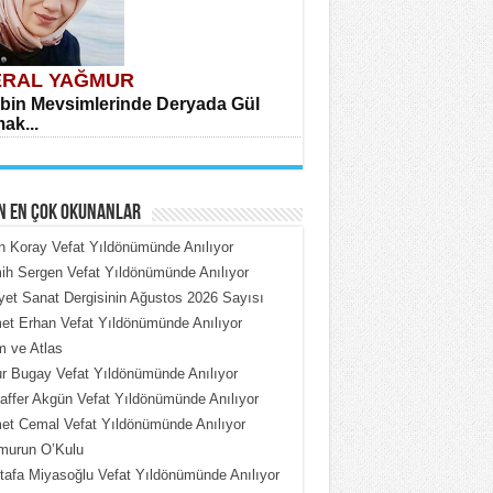
RAL YAĞMUR
bin Mevsimlerinde Deryada Gül
ak...
N EN ÇOK OKUNANLAR
n Koray Vefat Yıldönümünde Anılıyor
h Sergen Vefat Yıldönümünde Anılıyor
iyet Sanat Dergisinin Ağustos 2026 Sayısı
HMET ÇOBAN
t Erhan Vefat Yıldönümünde Anılıyor
rdeki Put Dışardaki Maskeler...
 ve Atlas
 Bugay Vefat Yıldönümünde Anılıyor
ffer Akgün Vefat Yıldönümünde Anılıyor
t Cemal Vefat Yıldönümünde Anılıyor
murun O’Kulu
afa Miyasoğlu Vefat Yıldönümünde Anılıyor