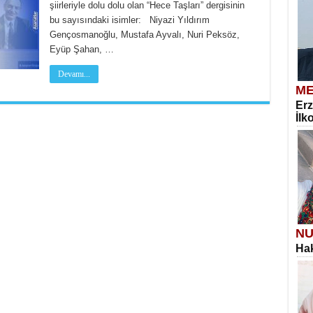
şiirleriyle dolu dolu olan “Hece Taşları” dergisinin
bu sayısındaki isimler: Niyazi Yıldırım
Gençosmanoğlu, Mustafa Ayvalı, Nuri Peksöz,
Eyüp Şahan, …
Devamı...
ME
Erz
İlk
NU
Hak