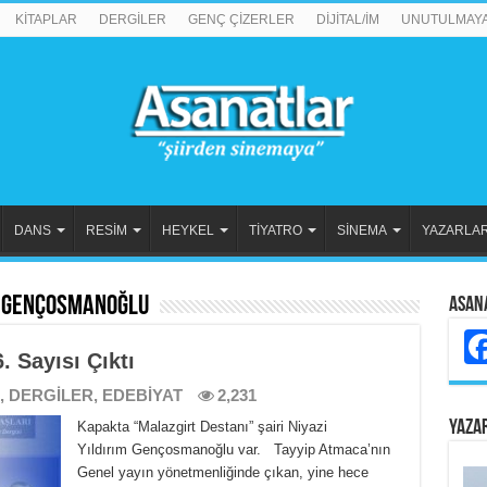
KİTAPLAR
DERGİLER
GENÇ ÇİZERLER
DİJİTAL/İM
UNUTULMAY
DANS
RESİM
HEYKEL
TİYATRO
SİNEMA
YAZARLA
m Gençosmanoğlu
Asan
. Sayısı Çıktı
,
DERGİLER
,
EDEBİYAT
2,231
YAZA
Kapakta “Malazgirt Destanı” şairi Niyazi
Yıldırım Gençosmanoğlu var. Tayyip Atmaca’nın
Genel yayın yönetmenliğinde çıkan, yine hece