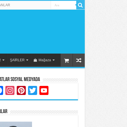
ANLAR
R
ŞAİRLER
Mağaza
atlar Sosyal Medyada
Facebook
Instagram
Pinterest
Twitter
YouTube
RLAR