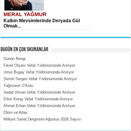
MERAL YAĞMUR
Kalbin Mevsimlerinde Deryada Gül
Olmak...
BUGÜN EN ÇOK OKUNANLAR
Günün Rengi
Fikret Otyam Vefat Yıldönümünde Anılıyor
Umur Bugay Vefat Yıldönümünde Anılıyor
MEHMET ÇOBAN
Semih Sergen Vefat Yıldönümünde Anılıyor
İçerdeki Put Dışardaki Maskeler...
Yağmurun O’Kulu
Sedat Umran Vefat Yıldönümünde Anılıyor
Erkin Koray Vefat Yıldönümünde Anılıyor
Ahmet Erhan Vefat Yıldönümünde Anılıyor
Ölüm ve Atlas
Milliyet Sanat Dergisinin Ağustos 2026 Sayısı
EMİNE CUMA