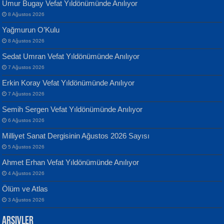
Umur Bugay Vefat Yıldönümünde Anılıyor
8 Ağustos 2026
Yağmurun O’Kulu
8 Ağustos 2026
Sedat Umran Vefat Yıldönümünde Anılıyor
Banu Sancak
ATİLLA ÖZEN
7 Ağustos 2026
Defterimden İçeri...
Sultan Olmadan Önce Eyüp...
Erkin Koray Vefat Yıldönümünde Anılıyor
7 Ağustos 2026
Semih Sergen Vefat Yıldönümünde Anılıyor
6 Ağustos 2026
Milliyet Sanat Dergisinin Ağustos 2026 Sayısı
5 Ağustos 2026
İsmail Aydos
EKREM KARABABA
Ahmet Erhan Vefat Yıldönümünde Anılıyor
İnkisar...
Yaralı Şiir...
4 Ağustos 2026
Ölüm ve Atlas
3 Ağustos 2026
Arşivler