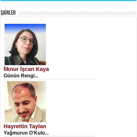
Fanatizm Çıkmazı...
ŞAİRLER
SATILMIŞ ÜMİT ÇETİNKAYA
Erkenlik...
İlknur İşcan Kaya
Günün Rengi...
NECLA DİLEK ARSLAN
Öğretmenler Günü Mahkemesi...
Hayrettin Taylan
Yağmurun O’Kulu...