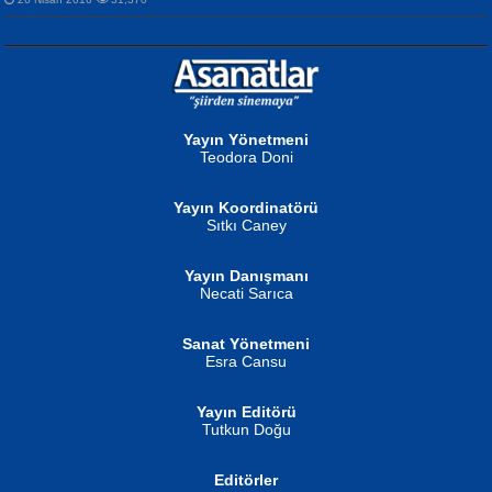
NURAN KÖSE BAYDAR
Neva Selçuk
Gün Güzeli...
Ben Deniz Değilim ki...
Yayın Yönetmeni
Teodora Doni
Yayın Koordinatörü
Sıtkı Caney
Yayın Danışmanı
MUSTAFA ORAL
Ahmet Aydın
Necati Sarıca
Şiir, Siyaseti Kaldırmıyor Tanpınar...
Helin...
Sanat Yönetmeni
Esra Cansu
Yayın Editörü
Tutkun Doğu
Editörler
İSMAİL OKUTAN