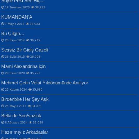
Söyle Peki Sen Hiç…
19 Temmuz 2020
38,922
KUMANDAN’A
7 Mayıs 2018
38,023
Bu Çılgın…
ERDEM BAYAZIT
28 Ekim 2014
36,719
Sana, Bana, Vatanıma, Ülkemin
İPEK ACAR SERT
Selahattin Yıldız
Sessiz Bir Gidiş Gazeli
İnsanlarına Dair...
Gazze’nin Şecaati, Ümmetin İmtihanı...
İdrakimle Üşürken...
28 Eylül 2015
36,093
Mami Alexandrina için
28 Ekim 2020
35,727
Mehmet Çetin Vefat Yıldönümünde Anılıyor
25 Kasım 2024
35,689
Birdenbire Her Şey Aşk
NAZIM HİKMET RAN
MAHMUT GÜRBÜZ
Songül Özel
25 Mayıs 2017
34,371
Bir Cezaevinde, Tecritteki Adamın
İbrahim Olmak ve Bitirebilmek...
Mahzen...
Mektupları...
Belki de Son/suzluk
8 Ağustos 2024
32,639
Hazır mıyız Arkadaşlar
26 Nisan 2016
31,370