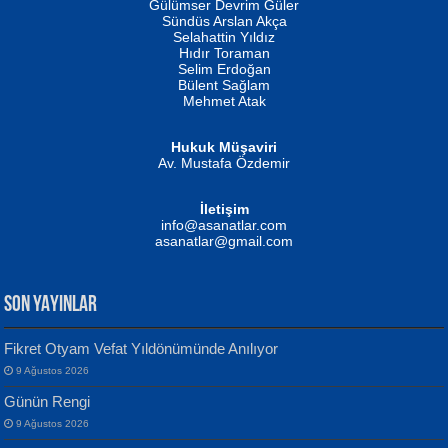
Gülümser Devrim Güler
Fatma Camcı
Erkeklerin Kahrolması Ne Demektir
Sündüs Arslan Akça
Evvel Zaman Tanrıçası...
Biliyor musunuz? ...
Selahattin Yıldız
Hıdır Toraman
Selim Erdoğan
Bülent Sağlam
Mehmet Atak
Hukuk Müşaviri
Av. Mustafa Özdemir
Mustafa Oral
NUHAN NEBİ ÇAM
İletişim
Yağmur Mangası...
Kaptan...
info@asanatlar.com
asanatlar@gmail.com
SON YAYINLAR
Fikret Otyam Vefat Yıldönümünde Anılıyor
9 Ağustos 2026
Yılmaz Ekinci
MUSTAFA KELOĞLU
Günün Rengi
Geceye Söylenen...
Yarına İz Bırakmak...
9 Ağustos 2026