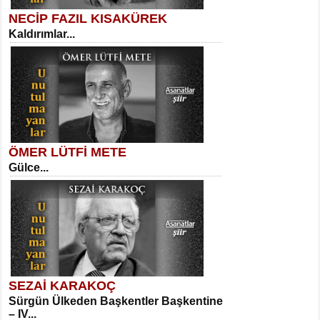
NECİP FAZIL KISAKÜREK
Kaldırımlar...
SELAHATTİN YILDIZ
İnsanın Zindanı...
Sibel Orhan
İki Kırık Boşluk...
ÖMER LÜTFİ METE
Gülce...
MEHMET TAŞTAN
Vagon’da Bir Şairle...
Meral Yağmur
Eski Bir Şiir...
SEZAİ KARAKOÇ
Sürgün Ülkeden Başkentler Başkentine
SITKI CANEY
– IV...
Oruçla Devrim ve Özgürlüğe…...