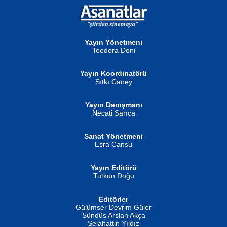
NURAN KÖSE BAYDAR
Neva Selçuk
Gün Güzeli...
Ben Deniz Değilim ki...
Yayın Yönetmeni
Teodora Doni
Yayın Koordinatörü
Sıtkı Caney
Yayın Danışmanı
MUSTAFA ORAL
Ahmet Aydın
Necati Sarıca
Şiir, Siyaseti Kaldırmıyor Tanpınar...
Helin...
Sanat Yönetmeni
Esra Cansu
Yayın Editörü
Tutkun Doğu
Editörler
İSMAİL OKUTAN
Gülümser Devrim Güler
Fatma Camcı
Erkeklerin Kahrolması Ne Demektir
Sündüs Arslan Akça
Evvel Zaman Tanrıçası...
Biliyor musunuz? ...
Selahattin Yıldız