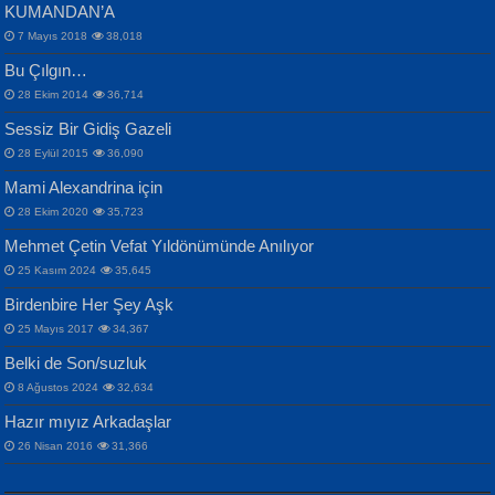
KUMANDAN’A
7 Mayıs 2018
38,018
Bu Çılgın…
ERDEM BAYAZIT
28 Ekim 2014
36,714
Sana, Bana, Vatanıma, Ülkemin
İPEK ACAR SERT
Selahattin Yıldız
Sessiz Bir Gidiş Gazeli
İnsanlarına Dair...
Gazze’nin Şecaati, Ümmetin İmtihanı...
İdrakimle Üşürken...
28 Eylül 2015
36,090
Mami Alexandrina için
28 Ekim 2020
35,723
Mehmet Çetin Vefat Yıldönümünde Anılıyor
25 Kasım 2024
35,645
Birdenbire Her Şey Aşk
NAZIM HİKMET RAN
MAHMUT GÜRBÜZ
Songül Özel
25 Mayıs 2017
34,367
Bir Cezaevinde, Tecritteki Adamın
İbrahim Olmak ve Bitirebilmek...
Mahzen...
Mektupları...
Belki de Son/suzluk
8 Ağustos 2024
32,634
Hazır mıyız Arkadaşlar
26 Nisan 2016
31,366