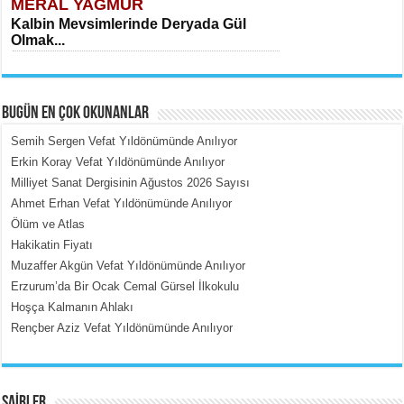
MERAL YAĞMUR
Kalbin Mevsimlerinde Deryada Gül
Olmak...
BUGÜN EN ÇOK OKUNANLAR
Semih Sergen Vefat Yıldönümünde Anılıyor
Erkin Koray Vefat Yıldönümünde Anılıyor
Milliyet Sanat Dergisinin Ağustos 2026 Sayısı
MEHMET ÇOBAN
Ahmet Erhan Vefat Yıldönümünde Anılıyor
İçerdeki Put Dışardaki Maskeler...
Ölüm ve Atlas
Hakikatin Fiyatı
Muzaffer Akgün Vefat Yıldönümünde Anılıyor
Erzurum’da Bir Ocak Cemal Gürsel İlkokulu
Hoşça Kalmanın Ahlakı
Rençber Aziz Vefat Yıldönümünde Anılıyor
EMİNE CUMA
Fanatizm Çıkmazı...
ŞAİRLER