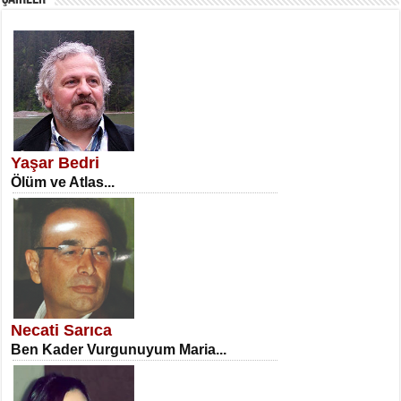
SATILMIŞ ÜMİT ÇETİNKAYA
Erkenlik...
Yaşar Bedri
Ölüm ve Atlas...
NECLA DİLEK ARSLAN
Öğretmenler Günü Mahkemesi...
Necati Sarıca
Ben Kader Vurgunuyum Maria...