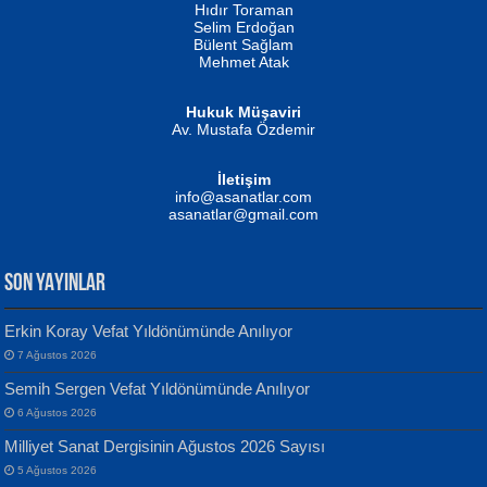
Hıdır Toraman
Selim Erdoğan
Bülent Sağlam
Mehmet Atak
Hukuk Müşaviri
Av. Mustafa Özdemir
Mustafa Oral
NUHAN NEBİ ÇAM
İletişim
Yağmur Mangası...
Kaptan...
info@asanatlar.com
asanatlar@gmail.com
SON YAYINLAR
Erkin Koray Vefat Yıldönümünde Anılıyor
7 Ağustos 2026
Yılmaz Ekinci
MUSTAFA KELOĞLU
Semih Sergen Vefat Yıldönümünde Anılıyor
Geceye Söylenen...
Yarına İz Bırakmak...
6 Ağustos 2026
Milliyet Sanat Dergisinin Ağustos 2026 Sayısı
5 Ağustos 2026