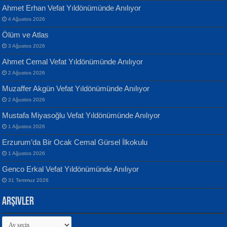
Ahmet Erhan Vefat Yıldönümünde Anılıyor
4 Ağustos 2026
Ölüm ve Atlas
Banu Sancak
ATİLLA ÖZEN
3 Ağustos 2026
Defterimden İçeri...
Sultan Olmadan Önce Eyüp...
Ahmet Cemal Vefat Yıldönümünde Anılıyor
2 Ağustos 2026
Muzaffer Akgün Vefat Yıldönümünde Anılıyor
2 Ağustos 2026
Mustafa Miyasoğlu Vefat Yıldönümünde Anılıyor
1 Ağustos 2026
İsmail Aydos
EKREM KARABABA
Erzurum’da Bir Ocak Cemal Gürsel İlkokulu
İnkisar...
Yaralı Şiir...
1 Ağustos 2026
Genco Erkal Vefat Yıldönümünde Anılıyor
31 Temmuz 2026
Arşivler
Arşivler