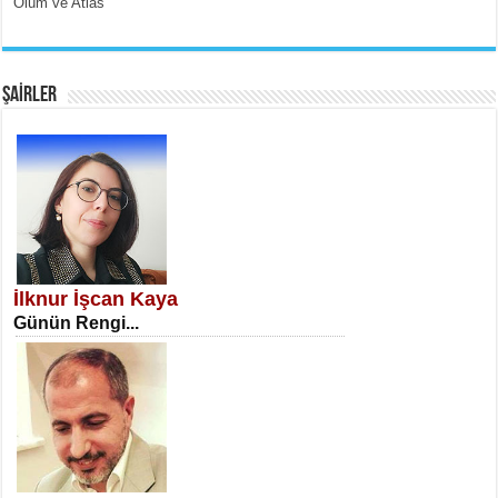
Ölüm ve Atlas
EMİNE CUMA
Fanatizm Çıkmazı...
ŞAİRLER
SATILMIŞ ÜMİT ÇETİNKAYA
Erkenlik...
İlknur İşcan Kaya
Günün Rengi...
NECLA DİLEK ARSLAN
Öğretmenler Günü Mahkemesi...