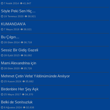
VAHDETTİN YİĞİTCAN
Bülent Sağlam
7 Aralık 2014
41,947
Samimiyet Nedir?...
Mescid-i Aksâ Üstüne Ay!...
Söyle Peki Sen Hiç…
19 Temmuz 2020
38,921
KUMANDAN’A
7 Mayıs 2018
38,021
Bu Çılgın…
ERDEM BAYAZIT
28 Ekim 2014
36,718
Sana, Bana, Vatanıma, Ülkemin
İPEK ACAR SERT
Selahattin Yıldız
Sessiz Bir Gidiş Gazeli
İnsanlarına Dair...
Gazze’nin Şecaati, Ümmetin İmtihanı...
İdrakimle Üşürken...
28 Eylül 2015
36,092
Mami Alexandrina için
28 Ekim 2020
35,726
Mehmet Çetin Vefat Yıldönümünde Anılıyor
25 Kasım 2024
35,682
Birdenbire Her Şey Aşk
NAZIM HİKMET RAN
MAHMUT GÜRBÜZ
Songül Özel
25 Mayıs 2017
34,370
Bir Cezaevinde, Tecritteki Adamın
İbrahim Olmak ve Bitirebilmek...
Mahzen...
Mektupları...
Belki de Son/suzluk
8 Ağustos 2024
32,638