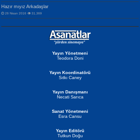
Hazır mıyız Arkadaşlar
26 Nisan 2016
31,369
NURAN KÖSE BAYDAR
Neva Selçuk
Gün Güzeli...
Ben Deniz Değilim ki...
Yayın Yönetmeni
Teodora Doni
Yayın Koordinatörü
Sıtkı Caney
Yayın Danışmanı
MUSTAFA ORAL
Ahmet Aydın
Necati Sarıca
Şiir, Siyaseti Kaldırmıyor Tanpınar...
Helin...
Sanat Yönetmeni
Esra Cansu
Yayın Editörü
Tutkun Doğu