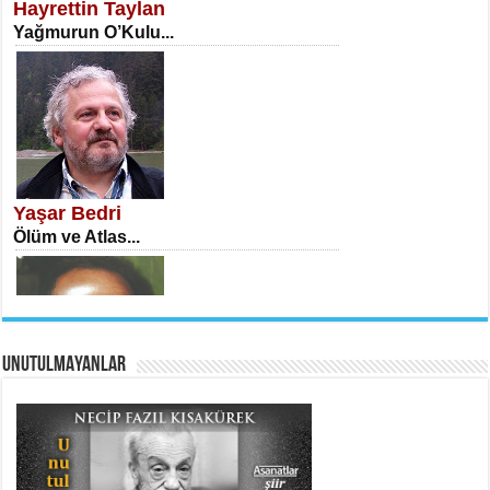
Hayrettin Taylan
Yağmurun O’Kulu...
İSA KARATEPE
Ekranlar Arasında Kaybolan İnsan...
Yaşar Bedri
Ölüm ve Atlas...
UNUTULMAYANLAR
AHMET URFALI
Ömer Lütfi Mete’nin “Gülce” Şiirini
Tahlil Denemesi...
Necati Sarıca
Ben Kader Vurgunuyum Maria...