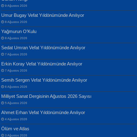
Yarına İz Bırakmak...
9 Ağustos 2026
Umur Bugay Vefat Yıldönümünde Anılıyor
8 Ağustos 2026
Yağmurun O’Kulu
8 Ağustos 2026
Sedat Umran Vefat Yıldönümünde Anılıyor
Banu Sancak
ATİLLA ÖZEN
7 Ağustos 2026
Defterimden İçeri...
Sultan Olmadan Önce Eyüp...
Erkin Koray Vefat Yıldönümünde Anılıyor
7 Ağustos 2026
Semih Sergen Vefat Yıldönümünde Anılıyor
6 Ağustos 2026
Milliyet Sanat Dergisinin Ağustos 2026 Sayısı
5 Ağustos 2026
İsmail Aydos
EKREM KARABABA
Ahmet Erhan Vefat Yıldönümünde Anılıyor
İnkisar...
Yaralı Şiir...
4 Ağustos 2026
Ölüm ve Atlas
3 Ağustos 2026