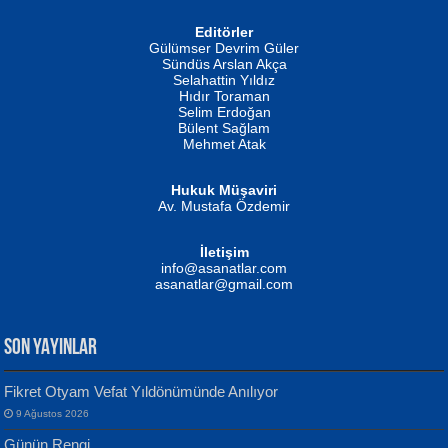
Editörler
İSMAİL OKUTAN
Gülümser Devrim Güler
Fatma Camcı
Erkeklerin Kahrolması Ne Demektir
Sündüs Arslan Akça
Evvel Zaman Tanrıçası...
Biliyor musunuz? ...
Selahattin Yıldız
Hıdır Toraman
Selim Erdoğan
Bülent Sağlam
Mehmet Atak
Hukuk Müşaviri
Av. Mustafa Özdemir
Mustafa Oral
NUHAN NEBİ ÇAM
İletişim
Yağmur Mangası...
Kaptan...
info@asanatlar.com
asanatlar@gmail.com
SON YAYINLAR
Fikret Otyam Vefat Yıldönümünde Anılıyor
9 Ağustos 2026
Yılmaz Ekinci
MUSTAFA KELOĞLU
Günün Rengi
Geceye Söylenen...