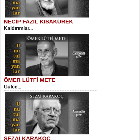
NECİP FAZIL KISAKÜREK
Kaldırımlar...
SELAHATTİN YILDIZ
İnsanın Zindanı...
Sibel Orhan
İki Kırık Boşluk...
ÖMER LÜTFİ METE
Gülce...
MEHMET TAŞTAN
Vagon’da Bir Şairle...
Meral Yağmur
Eski Bir Şiir...
SEZAİ KARAKOÇ