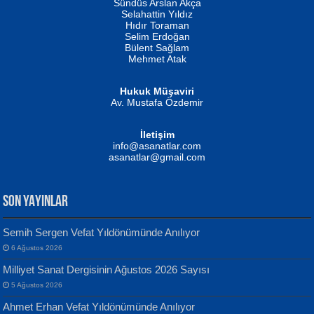
Erkeklerin Kahrolması Ne Demektir
Sündüs Arslan Akça
Evvel Zaman Tanrıçası...
Biliyor musunuz? ...
Selahattin Yıldız
Hıdır Toraman
Selim Erdoğan
Bülent Sağlam
Mehmet Atak
Hukuk Müşaviri
Av. Mustafa Özdemir
Mustafa Oral
NUHAN NEBİ ÇAM
İletişim
Yağmur Mangası...
Kaptan...
info@asanatlar.com
asanatlar@gmail.com
SON YAYINLAR
Semih Sergen Vefat Yıldönümünde Anılıyor
6 Ağustos 2026
Yılmaz Ekinci
MUSTAFA KELOĞLU
Milliyet Sanat Dergisinin Ağustos 2026 Sayısı
Geceye Söylenen...
Yarına İz Bırakmak...
5 Ağustos 2026
Ahmet Erhan Vefat Yıldönümünde Anılıyor