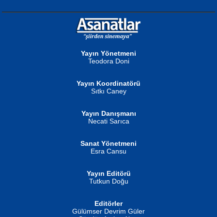
NURAN KÖSE BAYDAR
Neva Selçuk
Gün Güzeli...
Ben Deniz Değilim ki...
Yayın Yönetmeni
Teodora Doni
Yayın Koordinatörü
Sıtkı Caney
Yayın Danışmanı
MUSTAFA ORAL
Ahmet Aydın
Necati Sarıca
Şiir, Siyaseti Kaldırmıyor Tanpınar...
Helin...
Sanat Yönetmeni
Esra Cansu
Yayın Editörü
Tutkun Doğu
Editörler
İSMAİL OKUTAN
Gülümser Devrim Güler
Fatma Camcı