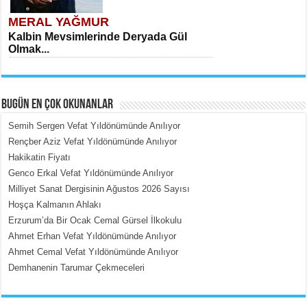
MERAL YAĞMUR
Kalbin Mevsimlerinde Deryada Gül
Olmak...
BUGÜN EN ÇOK OKUNANLAR
Semih Sergen Vefat Yıldönümünde Anılıyor
Rençber Aziz Vefat Yıldönümünde Anılıyor
Hakikatin Fiyatı
MEHMET ÇOBAN
Genco Erkal Vefat Yıldönümünde Anılıyor
İçerdeki Put Dışardaki Maskeler...
Milliyet Sanat Dergisinin Ağustos 2026 Sayısı
Hoşça Kalmanın Ahlakı
Erzurum’da Bir Ocak Cemal Gürsel İlkokulu
Ahmet Erhan Vefat Yıldönümünde Anılıyor
Ahmet Cemal Vefat Yıldönümünde Anılıyor
Demhanenin Tarumar Çekmeceleri
EMİNE CUMA
Fanatizm Çıkmazı...