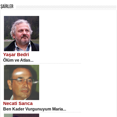
ŞAİRLER
SATILMIŞ ÜMİT ÇETİNKAYA
Erkenlik...
Yaşar Bedri
Ölüm ve Atlas...
NECLA DİLEK ARSLAN
Öğretmenler Günü Mahkemesi...
Necati Sarıca
Ben Kader Vurgunuyum Maria...