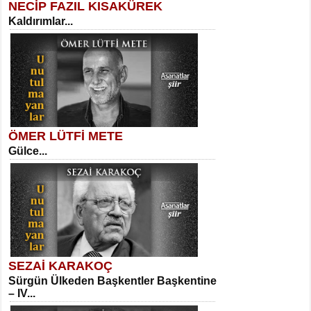
NECİP FAZIL KISAKÜREK
Kaldırımlar...
SELAHATTİN YILDIZ
İnsanın Zindanı...
Kadir Ünal
Ayağıma Dolanan Yokuş...
ÖMER LÜTFİ METE
Gülce...
MEHMET TAŞTAN
Vagon’da Bir Şairle...
Mehmet Çoban
Elmira...
SEZAİ KARAKOÇ
Sürgün Ülkeden Başkentler Başkentine
SITKI CANEY
– IV...
Oruçla Devrim ve Özgürlüğe…...
Suavi Kemal Yazgıç