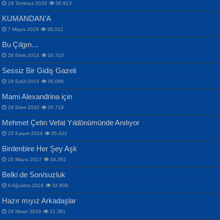
19 Temmuz 2020
38,913
KUMANDAN’A
7 Mayıs 2018
38,012
Bu Çılgın…
ERDEM BAYAZIT
28 Ekim 2014
36,710
Sana, Bana, Vatanıma, Ülkemin
İPEK ACAR SERT
Selahattin Yıldız
Sessiz Bir Gidiş Gazeli
İnsanlarına Dair...
Gazze’nin Şecaati, Ümmetin İmtihanı...
İdrakimle Üşürken...
28 Eylül 2015
36,086
Mami Alexandrina için
28 Ekim 2020
35,718
Mehmet Çetin Vefat Yıldönümünde Anılıyor
25 Kasım 2024
35,622
Birdenbire Her Şey Aşk
NAZIM HİKMET RAN
MAHMUT GÜRBÜZ
Songül Özel
25 Mayıs 2017
34,362
Bir Cezaevinde, Tecritteki Adamın
İbrahim Olmak ve Bitirebilmek...
Mahzen...
Mektupları...
Belki de Son/suzluk
8 Ağustos 2024
32,609
Hazır mıyız Arkadaşlar
26 Nisan 2016
31,361