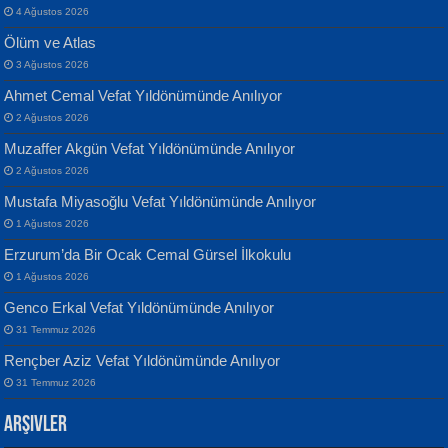
4 Ağustos 2026
Ölüm ve Atlas
3 Ağustos 2026
Ahmet Cemal Vefat Yıldönümünde Anılıyor
Banu Sancak
ATİLLA ÖZEN
2 Ağustos 2026
Defterimden İçeri...
Sultan Olmadan Önce Eyüp...
Muzaffer Akgün Vefat Yıldönümünde Anılıyor
2 Ağustos 2026
Mustafa Miyasoğlu Vefat Yıldönümünde Anılıyor
1 Ağustos 2026
Erzurum’da Bir Ocak Cemal Gürsel İlkokulu
1 Ağustos 2026
İsmail Aydos
EKREM KARABABA
Genco Erkal Vefat Yıldönümünde Anılıyor
İnkisar...
Yaralı Şiir...
31 Temmuz 2026
Rençber Aziz Vefat Yıldönümünde Anılıyor
31 Temmuz 2026
Arşivler