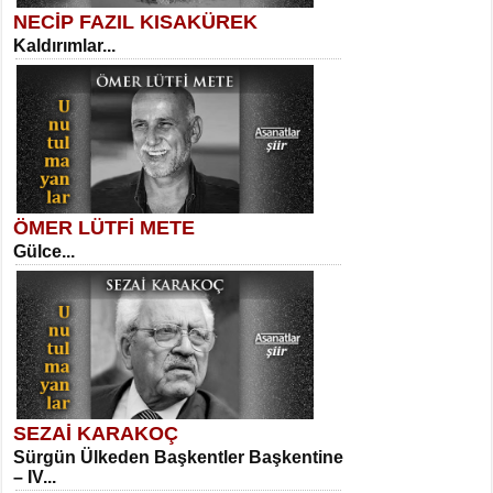
NECİP FAZIL KISAKÜREK
Kaldırımlar...
SELAHATTİN YILDIZ
İnsanın Zindanı...
Kadir Ünal
Ayağıma Dolanan Yokuş...
ÖMER LÜTFİ METE
Gülce...
MEHMET TAŞTAN
Vagon’da Bir Şairle...
Mehmet Çoban
Elmira...
SEZAİ KARAKOÇ
Sürgün Ülkeden Başkentler Başkentine
SITKI CANEY
– IV...
Oruçla Devrim ve Özgürlüğe…...
Suavi Kemal Yazgıç