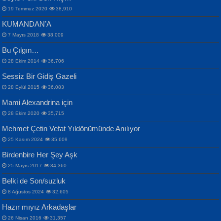
19 Temmuz 2020
38,910
KUMANDAN’A
7 Mayıs 2018
38,009
Bu Çılgın…
ERDEM BAYAZIT
28 Ekim 2014
36,706
Sana, Bana, Vatanıma, Ülkemin
İPEK ACAR SERT
Selahattin Yıldız
Sessiz Bir Gidiş Gazeli
İnsanlarına Dair...
Gazze’nin Şecaati, Ümmetin İmtihanı...
İdrakimle Üşürken...
28 Eylül 2015
36,083
Mami Alexandrina için
28 Ekim 2020
35,715
Mehmet Çetin Vefat Yıldönümünde Anılıyor
25 Kasım 2024
35,609
Birdenbire Her Şey Aşk
NAZIM HİKMET RAN
MAHMUT GÜRBÜZ
Songül Özel
25 Mayıs 2017
34,360
Bir Cezaevinde, Tecritteki Adamın
İbrahim Olmak ve Bitirebilmek...
Mahzen...
Mektupları...
Belki de Son/suzluk
8 Ağustos 2024
32,605
Hazır mıyız Arkadaşlar
26 Nisan 2016
31,357