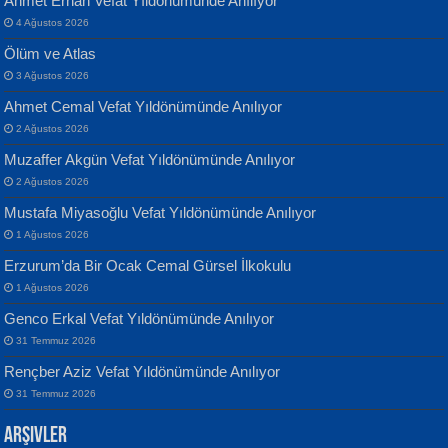
Ahmet Erhan Vefat Yıldönümünde Anılıyor
4 Ağustos 2026
Ölüm ve Atlas
3 Ağustos 2026
Ahmet Cemal Vefat Yıldönümünde Anılıyor
Banu Sancak
ATİLLA ÖZEN
2 Ağustos 2026
Defterimden İçeri...
Sultan Olmadan Önce Eyüp...
Muzaffer Akgün Vefat Yıldönümünde Anılıyor
2 Ağustos 2026
Mustafa Miyasoğlu Vefat Yıldönümünde Anılıyor
1 Ağustos 2026
Erzurum’da Bir Ocak Cemal Gürsel İlkokulu
1 Ağustos 2026
İsmail Aydos
EKREM KARABABA
Genco Erkal Vefat Yıldönümünde Anılıyor
İnkisar...
Yaralı Şiir...
31 Temmuz 2026
Rençber Aziz Vefat Yıldönümünde Anılıyor
31 Temmuz 2026
Arşivler