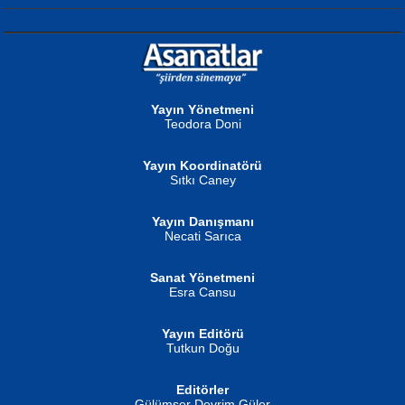
NURAN KÖSE BAYDAR
Neva Selçuk
Gün Güzeli...
Ben Deniz Değilim ki...
Yayın Yönetmeni
Teodora Doni
Yayın Koordinatörü
Sıtkı Caney
Yayın Danışmanı
MUSTAFA ORAL
Ahmet Aydın
Necati Sarıca
Şiir, Siyaseti Kaldırmıyor Tanpınar...
Helin...
Sanat Yönetmeni
Esra Cansu
Yayın Editörü
Tutkun Doğu
Editörler
İSMAİL OKUTAN
Gülümser Devrim Güler