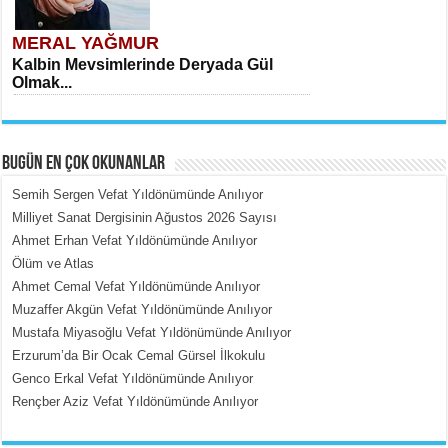
MERAL YAĞMUR
Kalbin Mevsimlerinde Deryada Gül
Olmak...
BUGÜN EN ÇOK OKUNANLAR
Semih Sergen Vefat Yıldönümünde Anılıyor
Milliyet Sanat Dergisinin Ağustos 2026 Sayısı
Ahmet Erhan Vefat Yıldönümünde Anılıyor
MEHMET ÇOBAN
Ölüm ve Atlas
İçerdeki Put Dışardaki Maskeler...
Ahmet Cemal Vefat Yıldönümünde Anılıyor
Muzaffer Akgün Vefat Yıldönümünde Anılıyor
Mustafa Miyasoğlu Vefat Yıldönümünde Anılıyor
Erzurum’da Bir Ocak Cemal Gürsel İlkokulu
Genco Erkal Vefat Yıldönümünde Anılıyor
Rençber Aziz Vefat Yıldönümünde Anılıyor
EMİNE CUMA