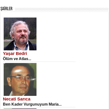
Fanatizm Çıkmazı...
ŞAİRLER
SATILMIŞ ÜMİT ÇETİNKAYA
Erkenlik...
Yaşar Bedri
Ölüm ve Atlas...
NECLA DİLEK ARSLAN
Öğretmenler Günü Mahkemesi...
Necati Sarıca
Ben Kader Vurgunuyum Maria...