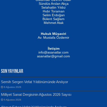
Fatma Camcı
Erkeklerin Kahrolması Ne Demektir
Sündüs Arslan Akça
Evvel Zaman Tanrıçası...
Biliyor musunuz? ...
Selahattin Yıldız
Hıdır Toraman
Selim Erdoğan
Bülent Sağlam
Mehmet Atak
Hukuk Müşaviri
Av. Mustafa Özdemir
Mustafa Oral
NUHAN NEBİ ÇAM
İletişim
Yağmur Mangası...
Kaptan...
info@asanatlar.com
asanatlar@gmail.com
SON YAYINLAR
Semih Sergen Vefat Yıldönümünde Anılıyor
6 Ağustos 2026
Yılmaz Ekinci
MUSTAFA KELOĞLU
Milliyet Sanat Dergisinin Ağustos 2026 Sayısı
Geceye Söylenen...
Yarına İz Bırakmak...
5 Ağustos 2026