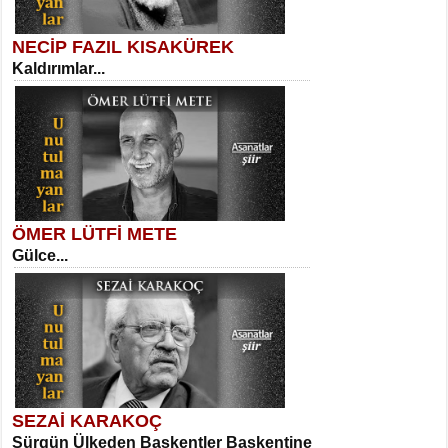
NECİP FAZIL KISAKÜREK
Kaldırımlar...
SELAHATTİN YILDIZ
İnsanın Zindanı...
Sibel Orhan
İki Kırık Boşluk...
ÖMER LÜTFİ METE
Gülce...
MEHMET TAŞTAN
Vagon’da Bir Şairle...
Meral Yağmur
Eski Bir Şiir...
SEZAİ KARAKOÇ
Sürgün Ülkeden Başkentler Başkentine
SITKI CANEY