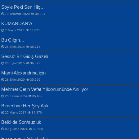
Samimiyet Nedir?...
Mescid-i Aksâ Üstüne Ay!...
Söyle Peki Sen Hiç…
19 Temmuz 2020
38,921
KUMANDAN’A
7 Mayıs 2018
38,021
Bu Çılgın…
ERDEM BAYAZIT
28 Ekim 2014
36,718
Sana, Bana, Vatanıma, Ülkemin
İPEK ACAR SERT
Selahattin Yıldız
Sessiz Bir Gidiş Gazeli
İnsanlarına Dair...
Gazze’nin Şecaati, Ümmetin İmtihanı...
İdrakimle Üşürken...
28 Eylül 2015
36,092
Mami Alexandrina için
28 Ekim 2020
35,726
Mehmet Çetin Vefat Yıldönümünde Anılıyor
25 Kasım 2024
35,682
Birdenbire Her Şey Aşk
NAZIM HİKMET RAN
MAHMUT GÜRBÜZ
Songül Özel
25 Mayıs 2017
34,370
Bir Cezaevinde, Tecritteki Adamın
İbrahim Olmak ve Bitirebilmek...
Mahzen...
Mektupları...
Belki de Son/suzluk
8 Ağustos 2024
32,638
Hazır mıyız Arkadaşlar