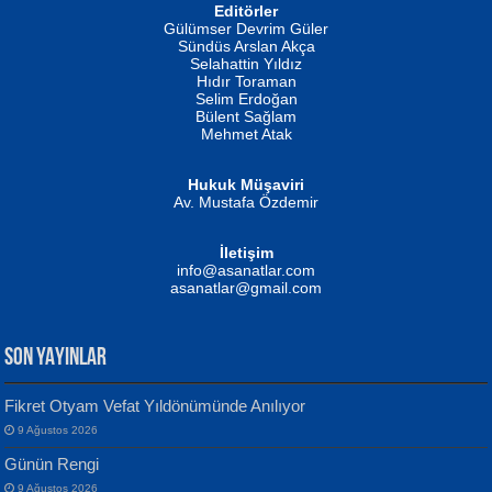
Editörler
İSMAİL OKUTAN
Gülümser Devrim Güler
Fatma Camcı
Erkeklerin Kahrolması Ne Demektir
Sündüs Arslan Akça
Evvel Zaman Tanrıçası...
Biliyor musunuz? ...
Selahattin Yıldız
Hıdır Toraman
Selim Erdoğan
Bülent Sağlam
Mehmet Atak
Hukuk Müşaviri
Av. Mustafa Özdemir
Mustafa Oral
NUHAN NEBİ ÇAM
İletişim
Yağmur Mangası...
Kaptan...
info@asanatlar.com
asanatlar@gmail.com
SON YAYINLAR
Fikret Otyam Vefat Yıldönümünde Anılıyor
9 Ağustos 2026
Yılmaz Ekinci
MUSTAFA KELOĞLU
Günün Rengi
Geceye Söylenen...
Yarına İz Bırakmak...
9 Ağustos 2026