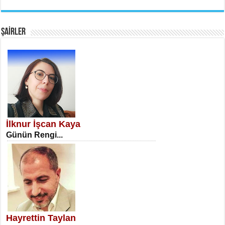
EMİNE CUMA
Fanatizm Çıkmazı...
ŞAİRLER
SATILMIŞ ÜMİT ÇETİNKAYA
Erkenlik...
İlknur İşcan Kaya
Günün Rengi...
NECLA DİLEK ARSLAN
Öğretmenler Günü Mahkemesi...
Hayrettin Taylan