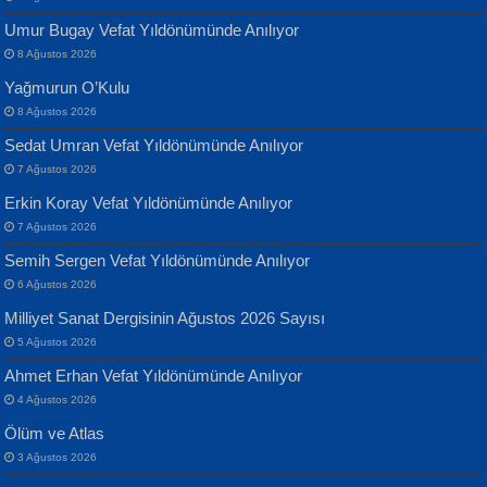
Umur Bugay Vefat Yıldönümünde Anılıyor
8 Ağustos 2026
Yağmurun O’Kulu
8 Ağustos 2026
Sedat Umran Vefat Yıldönümünde Anılıyor
Banu Sancak
ATİLLA ÖZEN
7 Ağustos 2026
Defterimden İçeri...
Sultan Olmadan Önce Eyüp...
Erkin Koray Vefat Yıldönümünde Anılıyor
7 Ağustos 2026
Semih Sergen Vefat Yıldönümünde Anılıyor
6 Ağustos 2026
Milliyet Sanat Dergisinin Ağustos 2026 Sayısı
5 Ağustos 2026
İsmail Aydos
EKREM KARABABA
Ahmet Erhan Vefat Yıldönümünde Anılıyor
İnkisar...
Yaralı Şiir...
4 Ağustos 2026
Ölüm ve Atlas
3 Ağustos 2026