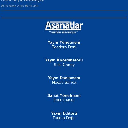
26 Nisan 2016
31,369
NURAN KÖSE BAYDAR
Neva Selçuk
Gün Güzeli...
Ben Deniz Değilim ki...
Yayın Yönetmeni
Teodora Doni
Yayın Koordinatörü
Sıtkı Caney
Yayın Danışmanı
MUSTAFA ORAL
Ahmet Aydın
Necati Sarıca
Şiir, Siyaseti Kaldırmıyor Tanpınar...
Helin...
Sanat Yönetmeni
Esra Cansu
Yayın Editörü
Tutkun Doğu