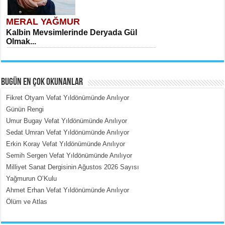
MERAL YAĞMUR
Kalbin Mevsimlerinde Deryada Gül
Olmak...
BUGÜN EN ÇOK OKUNANLAR
Fikret Otyam Vefat Yıldönümünde Anılıyor
Günün Rengi
Umur Bugay Vefat Yıldönümünde Anılıyor
MEHMET ÇOBAN
Sedat Umran Vefat Yıldönümünde Anılıyor
İçerdeki Put Dışardaki Maskeler...
Erkin Koray Vefat Yıldönümünde Anılıyor
Semih Sergen Vefat Yıldönümünde Anılıyor
Milliyet Sanat Dergisinin Ağustos 2026 Sayısı
Yağmurun O’Kulu
Ahmet Erhan Vefat Yıldönümünde Anılıyor
Ölüm ve Atlas
EMİNE CUMA