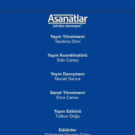
NURAN KÖSE BAYDAR
Neva Selçuk
Gün Güzeli...
Ben Deniz Değilim ki...
Yayın Yönetmeni
Teodora Doni
Yayın Koordinatörü
Sıtkı Caney
Yayın Danışmanı
MUSTAFA ORAL
Ahmet Aydın
Necati Sarıca
Şiir, Siyaseti Kaldırmıyor Tanpınar...
Helin...
Sanat Yönetmeni
Esra Cansu
Yayın Editörü
Tutkun Doğu
Editörler
İSMAİL OKUTAN
Gülümser Devrim Güler