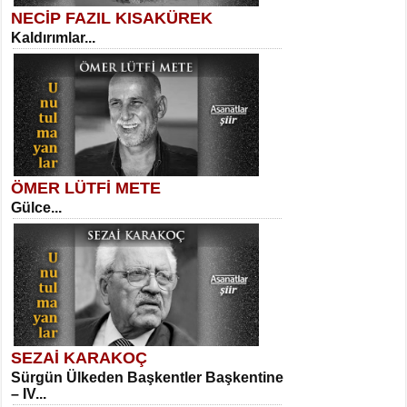
NECİP FAZIL KISAKÜREK
Kaldırımlar...
SELAHATTİN YILDIZ
İnsanın Zindanı...
Sibel Orhan
İki Kırık Boşluk...
ÖMER LÜTFİ METE
Gülce...
MEHMET TAŞTAN
Vagon’da Bir Şairle...
Meral Yağmur
Eski Bir Şiir...
SEZAİ KARAKOÇ
Sürgün Ülkeden Başkentler Başkentine
SITKI CANEY
– IV...
Oruçla Devrim ve Özgürlüğe…...
Kadir Ünal