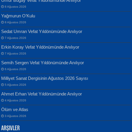
Umur Bugay Vefat Yıldönümünde Anılıyor
8 Ağustos 2026
Yağmurun O’Kulu
8 Ağustos 2026
Sedat Umran Vefat Yıldönümünde Anılıyor
Banu Sancak
ATİLLA ÖZEN
7 Ağustos 2026
Defterimden İçeri...
Sultan Olmadan Önce Eyüp...
Erkin Koray Vefat Yıldönümünde Anılıyor
7 Ağustos 2026
Semih Sergen Vefat Yıldönümünde Anılıyor
6 Ağustos 2026
Milliyet Sanat Dergisinin Ağustos 2026 Sayısı
5 Ağustos 2026
İsmail Aydos
EKREM KARABABA
Ahmet Erhan Vefat Yıldönümünde Anılıyor
İnkisar...
Yaralı Şiir...
4 Ağustos 2026
Ölüm ve Atlas
3 Ağustos 2026
Arşivler