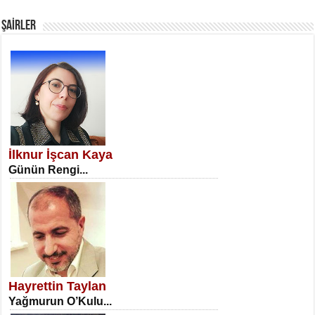
Fanatizm Çıkmazı...
ŞAİRLER
SATILMIŞ ÜMİT ÇETİNKAYA
Erkenlik...
İlknur İşcan Kaya
Günün Rengi...
NECLA DİLEK ARSLAN
Öğretmenler Günü Mahkemesi...
Hayrettin Taylan
Yağmurun O’Kulu...