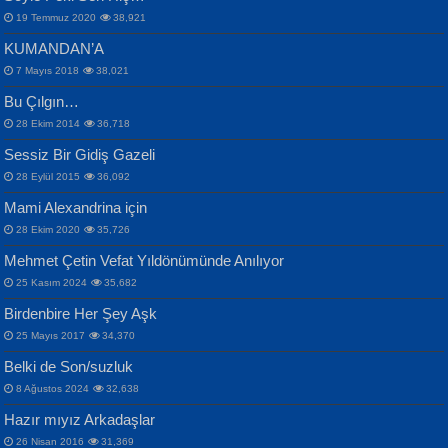
19 Temmuz 2020
38,921
KUMANDAN’A
7 Mayıs 2018
38,021
Bu Çılgın…
ERDEM BAYAZIT
28 Ekim 2014
36,718
Sana, Bana, Vatanıma, Ülkemin
İPEK ACAR SERT
Selahattin Yıldız
Sessiz Bir Gidiş Gazeli
İnsanlarına Dair...
Gazze’nin Şecaati, Ümmetin İmtihanı...
İdrakimle Üşürken...
28 Eylül 2015
36,092
Mami Alexandrina için
28 Ekim 2020
35,726
Mehmet Çetin Vefat Yıldönümünde Anılıyor
25 Kasım 2024
35,682
Birdenbire Her Şey Aşk
NAZIM HİKMET RAN
MAHMUT GÜRBÜZ
Songül Özel
25 Mayıs 2017
34,370
Bir Cezaevinde, Tecritteki Adamın
İbrahim Olmak ve Bitirebilmek...
Mahzen...
Mektupları...
Belki de Son/suzluk
8 Ağustos 2024
32,638
Hazır mıyız Arkadaşlar
26 Nisan 2016
31,369