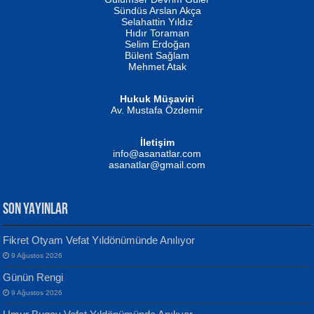
Fatma Camcı
Erkeklerin Kahrolması Ne Demektir
Sündüs Arslan Akça
Evvel Zaman Tanrıçası...
Biliyor musunuz? ...
Selahattin Yıldız
Hıdır Toraman
Selim Erdoğan
Bülent Sağlam
Mehmet Atak
Hukuk Müşaviri
Av. Mustafa Özdemir
Mustafa Oral
NUHAN NEBİ ÇAM
İletişim
Yağmur Mangası...
Kaptan...
info@asanatlar.com
asanatlar@gmail.com
SON YAYINLAR
Fikret Otyam Vefat Yıldönümünde Anılıyor
9 Ağustos 2026
Yılmaz Ekinci
MUSTAFA KELOĞLU
Günün Rengi
Geceye Söylenen...
Yarına İz Bırakmak...
9 Ağustos 2026