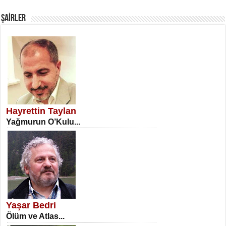
Fanatizm Çıkmazı...
ŞAİRLER
SATILMIŞ ÜMİT ÇETİNKAYA
Erkenlik...
Hayrettin Taylan
Yağmurun O’Kulu...
NECLA DİLEK ARSLAN
Öğretmenler Günü Mahkemesi...
Yaşar Bedri
Ölüm ve Atlas...