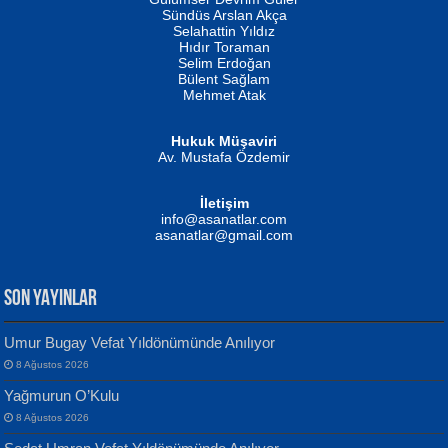
Fatma Camcı
Erkeklerin Kahrolması Ne Demektir
Sündüs Arslan Akça
Evvel Zaman Tanrıçası...
Biliyor musunuz? ...
Selahattin Yıldız
Hıdır Toraman
Selim Erdoğan
Bülent Sağlam
Mehmet Atak
Hukuk Müşaviri
Av. Mustafa Özdemir
Mustafa Oral
NUHAN NEBİ ÇAM
İletişim
Yağmur Mangası...
Kaptan...
info@asanatlar.com
asanatlar@gmail.com
SON YAYINLAR
Umur Bugay Vefat Yıldönümünde Anılıyor
8 Ağustos 2026
Yılmaz Ekinci
MUSTAFA KELOĞLU
Yağmurun O’Kulu
Geceye Söylenen...
Yarına İz Bırakmak...
8 Ağustos 2026