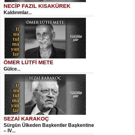
NECİP FAZIL KISAKÜREK
Kaldırımlar...
SELAHATTİN YILDIZ
İnsanın Zindanı...
Meral Yağmur
Eski Bir Şiir...
ÖMER LÜTFİ METE
Gülce...
MEHMET TAŞTAN
Vagon’da Bir Şairle...
Kadir Ünal
Ayağıma Dolanan Yokuş...
SEZAİ KARAKOÇ
Sürgün Ülkeden Başkentler Başkentine
SITKI CANEY
– IV...
Oruçla Devrim ve Özgürlüğe…...
Mehmet Çoban