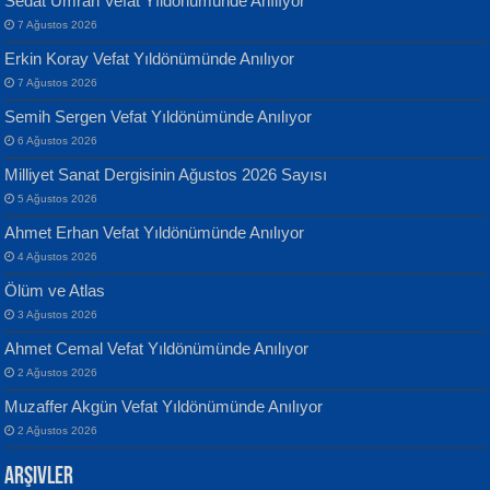
Sedat Umran Vefat Yıldönümünde Anılıyor
7 Ağustos 2026
Erkin Koray Vefat Yıldönümünde Anılıyor
7 Ağustos 2026
Semih Sergen Vefat Yıldönümünde Anılıyor
Banu Sancak
ATİLLA ÖZEN
6 Ağustos 2026
Defterimden İçeri...
Sultan Olmadan Önce Eyüp...
Milliyet Sanat Dergisinin Ağustos 2026 Sayısı
5 Ağustos 2026
Ahmet Erhan Vefat Yıldönümünde Anılıyor
4 Ağustos 2026
Ölüm ve Atlas
3 Ağustos 2026
İsmail Aydos
EKREM KARABABA
Ahmet Cemal Vefat Yıldönümünde Anılıyor
İnkisar...
Yaralı Şiir...
2 Ağustos 2026
Muzaffer Akgün Vefat Yıldönümünde Anılıyor
2 Ağustos 2026
Arşivler