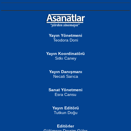
NURAN KÖSE BAYDAR
Neva Selçuk
Gün Güzeli...
Ben Deniz Değilim ki...
Yayın Yönetmeni
Teodora Doni
Yayın Koordinatörü
Sıtkı Caney
Yayın Danışmanı
MUSTAFA ORAL
Ahmet Aydın
Necati Sarıca
Şiir, Siyaseti Kaldırmıyor Tanpınar...
Helin...
Sanat Yönetmeni
Esra Cansu
Yayın Editörü
Tutkun Doğu
Editörler
İSMAİL OKUTAN
Gülümser Devrim Güler