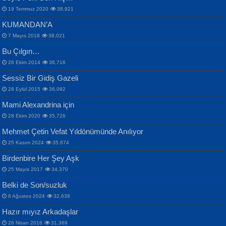
19 Temmuz 2020
38,921
KUMANDAN’A
7 Mayıs 2018
38,021
Bu Çılgın…
ERDEM BAYAZIT
28 Ekim 2014
36,716
Sana, Bana, Vatanıma, Ülkemin
İPEK ACAR SERT
Selahattin Yıldız
Sessiz Bir Gidiş Gazeli
İnsanlarına Dair...
Gazze’nin Şecaati, Ümmetin İmtihanı...
İdrakimle Üşürken...
28 Eylül 2015
36,092
Mami Alexandrina için
28 Ekim 2020
35,726
Mehmet Çetin Vefat Yıldönümünde Anılıyor
25 Kasım 2024
35,674
Birdenbire Her Şey Aşk
NAZIM HİKMET RAN
MAHMUT GÜRBÜZ
Songül Özel
25 Mayıs 2017
34,370
Bir Cezaevinde, Tecritteki Adamın
İbrahim Olmak ve Bitirebilmek...
Mahzen...
Mektupları...
Belki de Son/suzluk
8 Ağustos 2024
32,638
Hazır mıyız Arkadaşlar
26 Nisan 2016
31,369