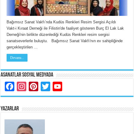
Bağımsız Sanat Vakfı’nda Kudüs Renkleri Resim Sergisi Açıldı
Vakt-i Kıraat Derneği ile Filistin'de faaliyet gösteren Burç El Lak Lak
Derneği'nin birlikte düzenlediği Kudüs Renkleri resim sergisi
sanatseverlerle buluştu. Bağımsız Sanat Vakfı'nın ev sahipliğinde
gerçekleştirilen …
Devamı...
Asanatlar Sosyal Medyada
Facebook
Instagram
Pinterest
Twitter
YouTube
YAZARLAR