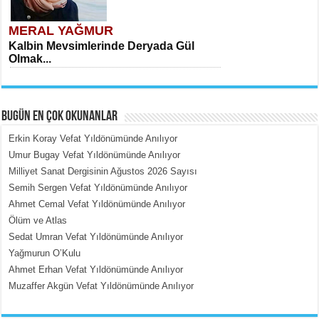
MERAL YAĞMUR
Kalbin Mevsimlerinde Deryada Gül
Olmak...
BUGÜN EN ÇOK OKUNANLAR
Erkin Koray Vefat Yıldönümünde Anılıyor
Umur Bugay Vefat Yıldönümünde Anılıyor
Milliyet Sanat Dergisinin Ağustos 2026 Sayısı
MEHMET ÇOBAN
Semih Sergen Vefat Yıldönümünde Anılıyor
İçerdeki Put Dışardaki Maskeler...
Ahmet Cemal Vefat Yıldönümünde Anılıyor
Ölüm ve Atlas
Sedat Umran Vefat Yıldönümünde Anılıyor
Yağmurun O’Kulu
Ahmet Erhan Vefat Yıldönümünde Anılıyor
Muzaffer Akgün Vefat Yıldönümünde Anılıyor
EMİNE CUMA