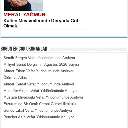
MERAL YAĞMUR
Kalbin Mevsimlerinde Deryada Gül
Olmak...
BUGÜN EN ÇOK OKUNANLAR
Semih Sergen Vefat Yıldönümünde Anılıyor
Milliyet Sanat Dergisinin Ağustos 2026 Sayısı
Ahmet Erhan Vefat Yıldönümünde Anılıyor
MEHMET ÇOBAN
Ölüm ve Atlas
İçerdeki Put Dışardaki Maskeler...
Ahmet Cemal Vefat Yıldönümünde Anılıyor
Muzaffer Akgün Vefat Yıldönümünde Anılıyor
Mustafa Miyasoğlu Vefat Yıldönümünde Anılıyor
Erzurum’da Bir Ocak Cemal Gürsel İlkokulu
Genco Erkal Vefat Yıldönümünde Anılıyor
Rençber Aziz Vefat Yıldönümünde Anılıyor
EMİNE CUMA