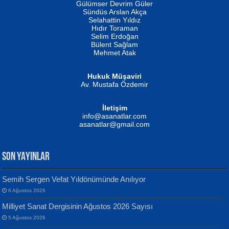
Gülümser Devrim Güler
Fatma Camcı
Erkeklerin Kahrolması Ne Demektir
Sündüs Arslan Akça
Evvel Zaman Tanrıçası...
Biliyor musunuz? ...
Selahattin Yıldız
Hıdır Toraman
Selim Erdoğan
Bülent Sağlam
Mehmet Atak
Hukuk Müşaviri
Av. Mustafa Özdemir
Mustafa Oral
NUHAN NEBİ ÇAM
İletişim
Yağmur Mangası...
Kaptan...
info@asanatlar.com
asanatlar@gmail.com
SON YAYINLAR
Semih Sergen Vefat Yıldönümünde Anılıyor
6 Ağustos 2026
Yılmaz Ekinci
MUSTAFA KELOĞLU
Milliyet Sanat Dergisinin Ağustos 2026 Sayısı
Geceye Söylenen...
Yarına İz Bırakmak...
5 Ağustos 2026