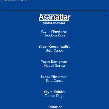
26 Nisan 2016
31,357
NURAN KÖSE BAYDAR
Neva Selçuk
Gün Güzeli...
Ben Deniz Değilim ki...
Yayın Yönetmeni
Teodora Doni
Yayın Koordinatörü
Sıtkı Caney
Yayın Danışmanı
MUSTAFA ORAL
Ahmet Aydın
Necati Sarıca
Şiir, Siyaseti Kaldırmıyor Tanpınar...
Helin...
Sanat Yönetmeni
Esra Cansu
Yayın Editörü
Tutkun Doğu
Editörler
İSMAİL OKUTAN