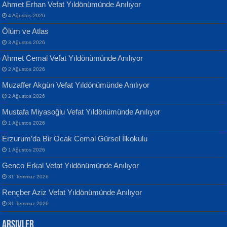
Ahmet Erhan Vefat Yıldönümünde Anılıyor
4 Ağustos 2026
Ölüm ve Atlas
3 Ağustos 2026
Ahmet Cemal Vefat Yıldönümünde Anılıyor
Banu Sancak
ATİLLA ÖZEN
2 Ağustos 2026
Defterimden İçeri...
Sultan Olmadan Önce Eyüp...
Muzaffer Akgün Vefat Yıldönümünde Anılıyor
2 Ağustos 2026
Mustafa Miyasoğlu Vefat Yıldönümünde Anılıyor
1 Ağustos 2026
Erzurum’da Bir Ocak Cemal Gürsel İlkokulu
1 Ağustos 2026
İsmail Aydos
EKREM KARABABA
Genco Erkal Vefat Yıldönümünde Anılıyor
İnkisar...
Yaralı Şiir...
31 Temmuz 2026
Rençber Aziz Vefat Yıldönümünde Anılıyor
31 Temmuz 2026
Arşivler