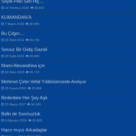
Söyle Peki Sen Hiç…
19 Temmuz 2020
38,910
KUMANDAN’A
7 Mayıs 2018
38,009
Bu Çılgın…
ERDEM BAYAZIT
28 Ekim 2014
36,706
Sana, Bana, Vatanıma, Ülkemin
İPEK ACAR SERT
Selahattin Yıldız
Sessiz Bir Gidiş Gazeli
İnsanlarına Dair...
Gazze’nin Şecaati, Ümmetin İmtihanı...
İdrakimle Üşürken...
28 Eylül 2015
36,083
Mami Alexandrina için
28 Ekim 2020
35,715
Mehmet Çetin Vefat Yıldönümünde Anılıyor
25 Kasım 2024
35,609
Birdenbire Her Şey Aşk
NAZIM HİKMET RAN
MAHMUT GÜRBÜZ
Songül Özel
25 Mayıs 2017
34,360
Bir Cezaevinde, Tecritteki Adamın
İbrahim Olmak ve Bitirebilmek...
Mahzen...
Mektupları...
Belki de Son/suzluk
8 Ağustos 2024
32,605
Hazır mıyız Arkadaşlar