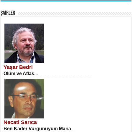
Fanatizm Çıkmazı...
ŞAİRLER
SATILMIŞ ÜMİT ÇETİNKAYA
Erkenlik...
Yaşar Bedri
Ölüm ve Atlas...
NECLA DİLEK ARSLAN
Öğretmenler Günü Mahkemesi...
Necati Sarıca
Ben Kader Vurgunuyum Maria...