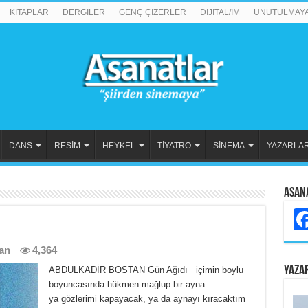
KİTAPLAR
DERGİLER
GENÇ ÇİZERLER
DİJİTAL/İM
UNUTULMAY
DANS
RESİM
HEYKEL
TİYATRO
SİNEMA
YAZARLA
Asan
an
4,364
YAZA
ABDULKADİR BOSTAN Gün Ağıdı içimin boylu
boyuncasında hükmen mağlup bir ayna
ya gözlerimi kapayacak, ya da aynayı kıracaktım