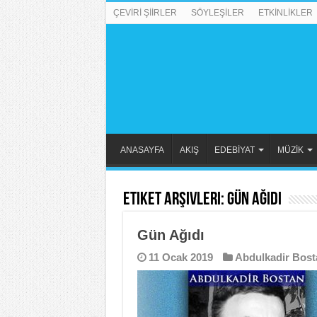
ÇEVİRİ ŞİİRLER
SÖYLEŞİLER
ETKİNLİKLER
ANASAYFA
AKIŞ
EDEBİYAT
MÜZİK
Etiket Arşivleri:
Gün Ağıdı
Gün Ağıdı
11 Ocak 2019
Abdulkadir Bost