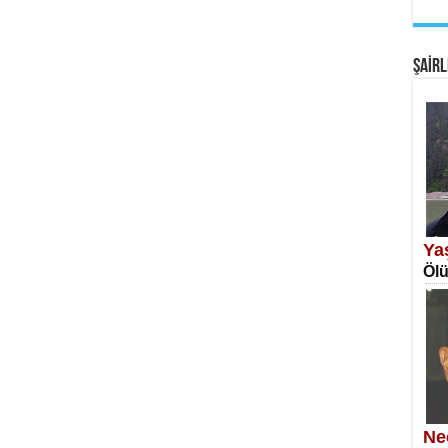
EM
Fan
ŞAİRL
SA
Erk
Ya
Ölü
NE
Öğr
Ne