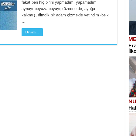
fakat ben hiç birini yapmadım, yapamadım
aynayı beyaza boyayıp üzerine de, ayağa
kalkmış, dimdik bir adam çizmekle yetindim -belki
…
Devamı...
ME
Erz
İlk
NU
Hak