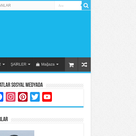
ANLAR
R
ŞAİRLER
Mağaza
atlar Sosyal Medyada
Facebook
Instagram
Pinterest
Twitter
YouTube
RLAR