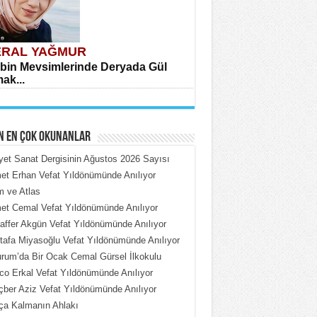
RAL YAĞMUR
bin Mevsimlerinde Deryada Gül
ak...
N EN ÇOK OKUNANLAR
iyet Sanat Dergisinin Ağustos 2026 Sayısı
t Erhan Vefat Yıldönümünde Anılıyor
 ve Atlas
HMET ÇOBAN
t Cemal Vefat Yıldönümünde Anılıyor
rdeki Put Dışardaki Maskeler...
ffer Akgün Vefat Yıldönümünde Anılıyor
afa Miyasoğlu Vefat Yıldönümünde Anılıyor
rum’da Bir Ocak Cemal Gürsel İlkokulu
o Erkal Vefat Yıldönümünde Anılıyor
ber Aziz Vefat Yıldönümünde Anılıyor
ça Kalmanın Ahlakı