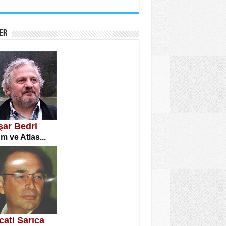
İNE CUMA
atizm Çıkmazı...
ER
TILMIŞ ÜMİT ÇETİNKAYA
enlik...
şar Bedri
m ve Atlas...
CLA DİLEK ARSLAN
etmenler Günü Mahkemesi...
cati Sarıca