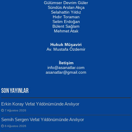
İSMAİL OKUTAN
Gülümser Devrim Güler
Fatma Camcı
Erkeklerin Kahrolması Ne Demektir
Sündüs Arslan Akça
Evvel Zaman Tanrıçası...
Biliyor musunuz? ...
Selahattin Yıldız
Hıdır Toraman
Selim Erdoğan
Bülent Sağlam
Mehmet Atak
Hukuk Müşaviri
Av. Mustafa Özdemir
Mustafa Oral
NUHAN NEBİ ÇAM
İletişim
Yağmur Mangası...
Kaptan...
info@asanatlar.com
asanatlar@gmail.com
SON YAYINLAR
Erkin Koray Vefat Yıldönümünde Anılıyor
7 Ağustos 2026
Yılmaz Ekinci
MUSTAFA KELOĞLU
Semih Sergen Vefat Yıldönümünde Anılıyor
Geceye Söylenen...
Yarına İz Bırakmak...
6 Ağustos 2026