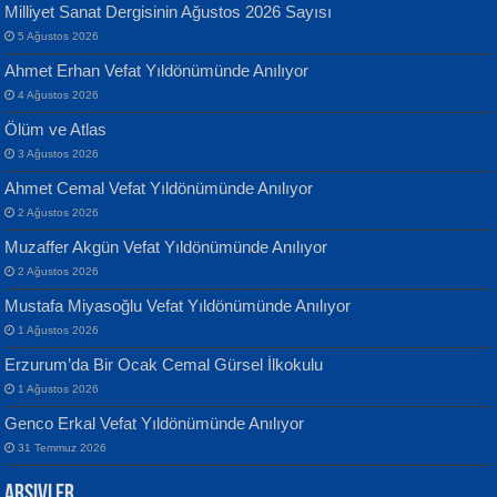
Milliyet Sanat Dergisinin Ağustos 2026 Sayısı
5 Ağustos 2026
Ahmet Erhan Vefat Yıldönümünde Anılıyor
4 Ağustos 2026
Ölüm ve Atlas
Banu Sancak
ATİLLA ÖZEN
3 Ağustos 2026
Defterimden İçeri...
Sultan Olmadan Önce Eyüp...
Ahmet Cemal Vefat Yıldönümünde Anılıyor
2 Ağustos 2026
Muzaffer Akgün Vefat Yıldönümünde Anılıyor
2 Ağustos 2026
Mustafa Miyasoğlu Vefat Yıldönümünde Anılıyor
1 Ağustos 2026
İsmail Aydos
EKREM KARABABA
Erzurum’da Bir Ocak Cemal Gürsel İlkokulu
İnkisar...
Yaralı Şiir...
1 Ağustos 2026
Genco Erkal Vefat Yıldönümünde Anılıyor
31 Temmuz 2026
Arşivler