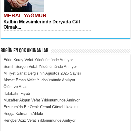
MERAL YAĞMUR
Kalbin Mevsimlerinde Deryada Gül
Olmak...
BUGÜN EN ÇOK OKUNANLAR
Erkin Koray Vefat Yıldönümünde Anılıyor
Semih Sergen Vefat Yıldönümünde Anılıyor
Milliyet Sanat Dergisinin Ağustos 2026 Sayısı
MEHMET ÇOBAN
Ahmet Erhan Vefat Yıldönümünde Anılıyor
İçerdeki Put Dışardaki Maskeler...
Ölüm ve Atlas
Hakikatin Fiyatı
Muzaffer Akgün Vefat Yıldönümünde Anılıyor
Erzurum’da Bir Ocak Cemal Gürsel İlkokulu
Hoşça Kalmanın Ahlakı
Rençber Aziz Vefat Yıldönümünde Anılıyor
EMİNE CUMA