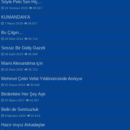
Söyle Peki Sen Hiç…
19 Temmuz 2020
38,917
KUMANDAN’A
7 Mayıs 2018
38,017
Bu Çılgın…
ERDEM BAYAZIT
28 Ekim 2014
36,714
Sana, Bana, Vatanıma, Ülkemin
İPEK ACAR SERT
Selahattin Yıldız
Sessiz Bir Gidiş Gazeli
İnsanlarına Dair...
Gazze’nin Şecaati, Ümmetin İmtihanı...
İdrakimle Üşürken...
28 Eylül 2015
36,090
Mami Alexandrina için
28 Ekim 2020
35,722
Mehmet Çetin Vefat Yıldönümünde Anılıyor
25 Kasım 2024
35,630
Birdenbire Her Şey Aşk
NAZIM HİKMET RAN
MAHMUT GÜRBÜZ
Songül Özel
25 Mayıs 2017
34,367
Bir Cezaevinde, Tecritteki Adamın
İbrahim Olmak ve Bitirebilmek...
Mahzen...
Mektupları...
Belki de Son/suzluk
8 Ağustos 2024
32,613
Hazır mıyız Arkadaşlar