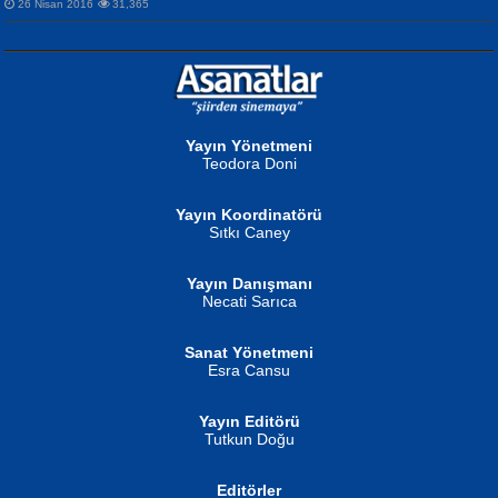
26 Nisan 2016
31,365
NURAN KÖSE BAYDAR
Neva Selçuk
Gün Güzeli...
Ben Deniz Değilim ki...
Yayın Yönetmeni
Teodora Doni
Yayın Koordinatörü
Sıtkı Caney
Yayın Danışmanı
MUSTAFA ORAL
Ahmet Aydın
Necati Sarıca
Şiir, Siyaseti Kaldırmıyor Tanpınar...
Helin...
Sanat Yönetmeni
Esra Cansu
Yayın Editörü
Tutkun Doğu
Editörler