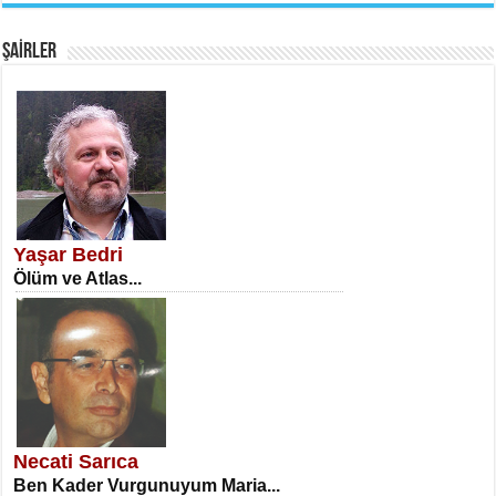
Fanatizm Çıkmazı...
ŞAİRLER
SATILMIŞ ÜMİT ÇETİNKAYA
Erkenlik...
Yaşar Bedri
Ölüm ve Atlas...
NECLA DİLEK ARSLAN
Öğretmenler Günü Mahkemesi...
Necati Sarıca
Ben Kader Vurgunuyum Maria...