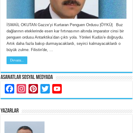
İSMAİL OKUTAN Gazze’yi Kurtaran Penguen Ordusu |ÖYKÜ| Buz
dağlarının eteklerinde esen kar fırtınasının altında imparator cinsi bir
penguen ordusu Antarktika’dan çıktı yola. Yönleri Kudüs'e doğruydu.
Artık daha fazla bakıp durmayacaklardı, seyirci kalmayacaklardı o
büyük zulme. Filistin'de, …
Devamı...
Asanatlar Sosyal Medyada
Facebook
Instagram
Pinterest
Twitter
YouTube
YAZARLAR