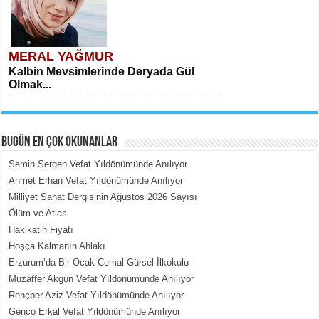
MERAL YAĞMUR
Kalbin Mevsimlerinde Deryada Gül
Olmak...
BUGÜN EN ÇOK OKUNANLAR
Semih Sergen Vefat Yıldönümünde Anılıyor
Ahmet Erhan Vefat Yıldönümünde Anılıyor
Milliyet Sanat Dergisinin Ağustos 2026 Sayısı
MEHMET ÇOBAN
Ölüm ve Atlas
İçerdeki Put Dışardaki Maskeler...
Hakikatin Fiyatı
Hoşça Kalmanın Ahlakı
Erzurum’da Bir Ocak Cemal Gürsel İlkokulu
Muzaffer Akgün Vefat Yıldönümünde Anılıyor
Rençber Aziz Vefat Yıldönümünde Anılıyor
Genco Erkal Vefat Yıldönümünde Anılıyor