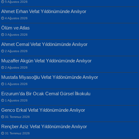
5 Ağustos 2026
Ahmet Erhan Vefat Yıldönümünde Anılıyor
4 Ağustos 2026
Ölüm ve Atlas
3 Ağustos 2026
Ahmet Cemal Vefat Yıldönümünde Anılıyor
Banu Sancak
ATİLLA ÖZEN
2 Ağustos 2026
Defterimden İçeri...
Sultan Olmadan Önce Eyüp...
Muzaffer Akgün Vefat Yıldönümünde Anılıyor
2 Ağustos 2026
Mustafa Miyasoğlu Vefat Yıldönümünde Anılıyor
1 Ağustos 2026
Erzurum’da Bir Ocak Cemal Gürsel İlkokulu
1 Ağustos 2026
İsmail Aydos
EKREM KARABABA
Genco Erkal Vefat Yıldönümünde Anılıyor
İnkisar...
Yaralı Şiir...
31 Temmuz 2026
Rençber Aziz Vefat Yıldönümünde Anılıyor
31 Temmuz 2026