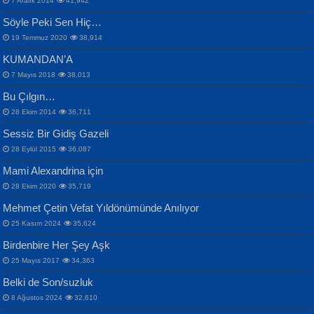
7 Aralık 2014
41,942
Samimiyet Nedir?...
Mescid-i Aksâ Üstüne Ay!...
Söyle Peki Sen Hiç…
19 Temmuz 2020
38,914
KUMANDAN’A
7 Mayıs 2018
38,013
Bu Çılgın…
ERDEM BAYAZIT
28 Ekim 2014
36,711
Sana, Bana, Vatanıma, Ülkemin
İPEK ACAR SERT
Selahattin Yıldız
Sessiz Bir Gidiş Gazeli
İnsanlarına Dair...
Gazze’nin Şecaati, Ümmetin İmtihanı...
İdrakimle Üşürken...
28 Eylül 2015
36,087
Mami Alexandrina için
28 Ekim 2020
35,719
Mehmet Çetin Vefat Yıldönümünde Anılıyor
25 Kasım 2024
35,624
Birdenbire Her Şey Aşk
NAZIM HİKMET RAN
MAHMUT GÜRBÜZ
Songül Özel
25 Mayıs 2017
34,363
Bir Cezaevinde, Tecritteki Adamın
İbrahim Olmak ve Bitirebilmek...
Mahzen...
Mektupları...
Belki de Son/suzluk
8 Ağustos 2024
32,610