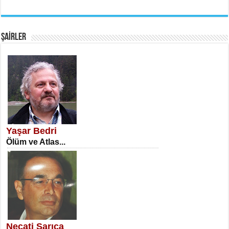
EMİNE CUMA
Fanatizm Çıkmazı...
ŞAİRLER
SATILMIŞ ÜMİT ÇETİNKAYA
Erkenlik...
Yaşar Bedri
Ölüm ve Atlas...
NECLA DİLEK ARSLAN
Öğretmenler Günü Mahkemesi...
Necati Sarıca