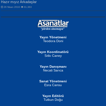
Hazır mıyız Arkadaşlar
26 Nisan 2016
31,363
NURAN KÖSE BAYDAR
Neva Selçuk
Gün Güzeli...
Ben Deniz Değilim ki...
Yayın Yönetmeni
Teodora Doni
Yayın Koordinatörü
Sıtkı Caney
Yayın Danışmanı
MUSTAFA ORAL
Ahmet Aydın
Necati Sarıca
Şiir, Siyaseti Kaldırmıyor Tanpınar...
Helin...
Sanat Yönetmeni
Esra Cansu
Yayın Editörü
Tutkun Doğu