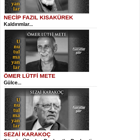
NECİP FAZIL KISAKÜREK
Kaldırımlar...
SELAHATTİN YILDIZ
İnsanın Zindanı...
Kadir Ünal
Ayağıma Dolanan Yokuş...
ÖMER LÜTFİ METE
Gülce...
MEHMET TAŞTAN
Vagon’da Bir Şairle...
Mehmet Çoban
Elmira...
SEZAİ KARAKOÇ