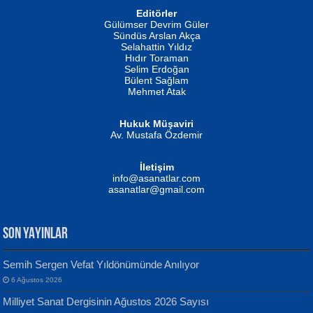
Editörler
İSMAİL OKUTAN
Gülümser Devrim Güler
Fatma Camcı
Erkeklerin Kahrolması Ne Demektir
Sündüs Arslan Akça
Evvel Zaman Tanrıçası...
Biliyor musunuz? ...
Selahattin Yıldız
Hıdır Toraman
Selim Erdoğan
Bülent Sağlam
Mehmet Atak
Hukuk Müşaviri
Av. Mustafa Özdemir
Mustafa Oral
NUHAN NEBİ ÇAM
İletişim
Yağmur Mangası...
Kaptan...
info@asanatlar.com
asanatlar@gmail.com
SON YAYINLAR
Semih Sergen Vefat Yıldönümünde Anılıyor
6 Ağustos 2026
Yılmaz Ekinci
MUSTAFA KELOĞLU
Milliyet Sanat Dergisinin Ağustos 2026 Sayısı
Geceye Söylenen...
Yarına İz Bırakmak...