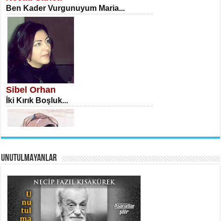
Ben Kader Vurgunuyum Maria...
İSA KARATEPE
Ekranlar Arasında Kaybolan İnsan...
Sibel Orhan
İki Kırık Boşluk...
UNUTULMAYANLAR
AHMET URFALI
Ömer Lütfi Mete’nin “Gülce” Şiirini
Tahlil Denemesi...
Meral Yağmur
Eski Bir Şiir...