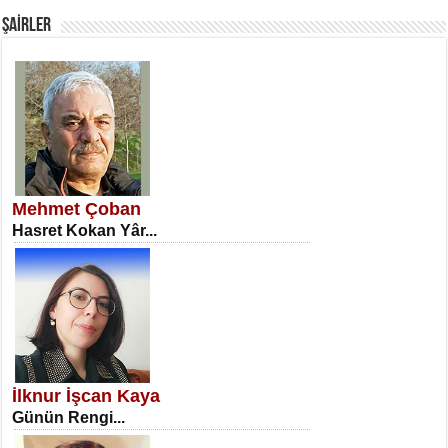
ŞAİRLER
SATILMIŞ ÜMİT ÇETİNKAYA
Erkenlik...
Mehmet Çoban
Hasret Kokan Yâr...
NECLA DİLEK ARSLAN
Öğretmenler Günü Mahkemesi...
İlknur İşcan Kaya
Günün Rengi...