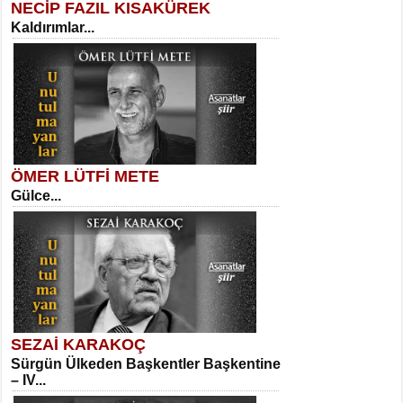
NECİP FAZIL KISAKÜREK
Kaldırımlar...
SELAHATTİN YILDIZ
İnsanın Zindanı...
Necati Sarıca
Ben Kader Vurgunuyum Maria...
ÖMER LÜTFİ METE
Gülce...
MEHMET TAŞTAN
Vagon’da Bir Şairle...
Sibel Orhan
İki Kırık Boşluk...
SEZAİ KARAKOÇ
Sürgün Ülkeden Başkentler Başkentine
SITKI CANEY
– IV...
Oruçla Devrim ve Özgürlüğe…...
Meral Yağmur