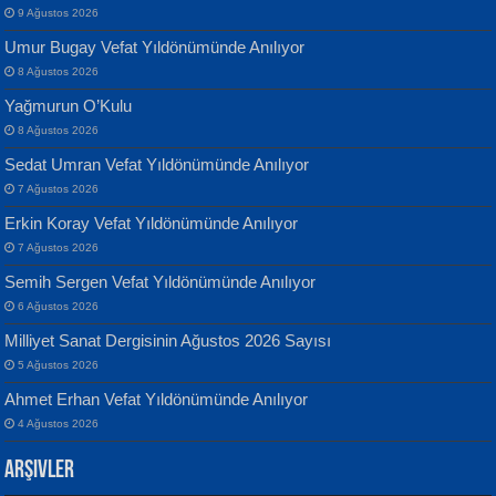
9 Ağustos 2026
Umur Bugay Vefat Yıldönümünde Anılıyor
8 Ağustos 2026
Yağmurun O’Kulu
Banu Sancak
ATİLLA ÖZEN
8 Ağustos 2026
Defterimden İçeri...
Sultan Olmadan Önce Eyüp...
Sedat Umran Vefat Yıldönümünde Anılıyor
7 Ağustos 2026
Erkin Koray Vefat Yıldönümünde Anılıyor
7 Ağustos 2026
Semih Sergen Vefat Yıldönümünde Anılıyor
6 Ağustos 2026
İsmail Aydos
EKREM KARABABA
Milliyet Sanat Dergisinin Ağustos 2026 Sayısı
İnkisar...
Yaralı Şiir...
5 Ağustos 2026
Ahmet Erhan Vefat Yıldönümünde Anılıyor
4 Ağustos 2026
Arşivler