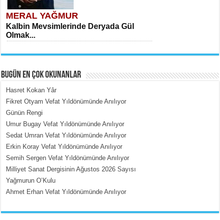
MERAL YAĞMUR
Kalbin Mevsimlerinde Deryada Gül
Olmak...
BUGÜN EN ÇOK OKUNANLAR
Hasret Kokan Yâr
Fikret Otyam Vefat Yıldönümünde Anılıyor
Günün Rengi
MEHMET ÇOBAN
Umur Bugay Vefat Yıldönümünde Anılıyor
İçerdeki Put Dışardaki Maskeler...
Sedat Umran Vefat Yıldönümünde Anılıyor
Erkin Koray Vefat Yıldönümünde Anılıyor
Semih Sergen Vefat Yıldönümünde Anılıyor
Milliyet Sanat Dergisinin Ağustos 2026 Sayısı
Yağmurun O’Kulu
Ahmet Erhan Vefat Yıldönümünde Anılıyor
EMİNE CUMA
Fanatizm Çıkmazı...