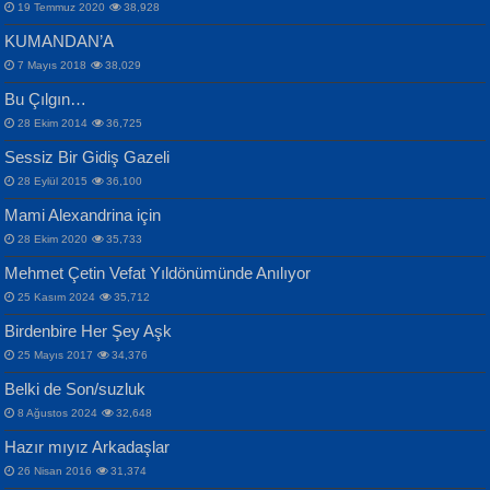
19 Temmuz 2020
38,928
KUMANDAN’A
7 Mayıs 2018
38,029
Bu Çılgın…
ERDEM BAYAZIT
28 Ekim 2014
36,725
Sana, Bana, Vatanıma, Ülkemin
İPEK ACAR SERT
Selahattin Yıldız
Sessiz Bir Gidiş Gazeli
İnsanlarına Dair...
Gazze’nin Şecaati, Ümmetin İmtihanı...
İdrakimle Üşürken...
28 Eylül 2015
36,100
Mami Alexandrina için
28 Ekim 2020
35,733
Mehmet Çetin Vefat Yıldönümünde Anılıyor
25 Kasım 2024
35,712
Birdenbire Her Şey Aşk
NAZIM HİKMET RAN
MAHMUT GÜRBÜZ
Songül Özel
25 Mayıs 2017
34,376
Bir Cezaevinde, Tecritteki Adamın
İbrahim Olmak ve Bitirebilmek...
Mahzen...
Mektupları...
Belki de Son/suzluk
8 Ağustos 2024
32,648
Hazır mıyız Arkadaşlar
26 Nisan 2016
31,374