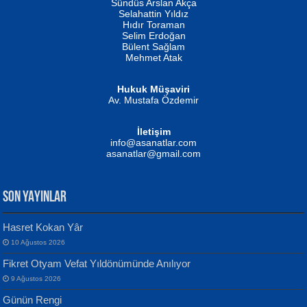
Erkeklerin Kahrolması Ne Demektir
Sündüs Arslan Akça
Evvel Zaman Tanrıçası...
Biliyor musunuz? ...
Selahattin Yıldız
Hıdır Toraman
Selim Erdoğan
Bülent Sağlam
Mehmet Atak
Hukuk Müşaviri
Av. Mustafa Özdemir
Mustafa Oral
NUHAN NEBİ ÇAM
İletişim
Yağmur Mangası...
Kaptan...
info@asanatlar.com
asanatlar@gmail.com
SON YAYINLAR
Hasret Kokan Yâr
10 Ağustos 2026
Yılmaz Ekinci
MUSTAFA KELOĞLU
Fikret Otyam Vefat Yıldönümünde Anılıyor
Geceye Söylenen...
Yarına İz Bırakmak...
9 Ağustos 2026
Günün Rengi