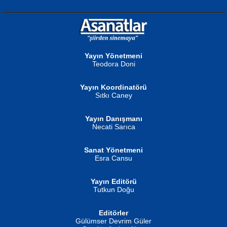
NURAN KÖSE BAYDAR
Neva Selçuk
Gün Güzeli...
Ben Deniz Değilim ki...
Yayın Yönetmeni
Teodora Doni
Yayın Koordinatörü
Sıtkı Caney
Yayın Danışmanı
MUSTAFA ORAL
Ahmet Aydın
Necati Sarıca
Şiir, Siyaseti Kaldırmıyor Tanpınar...
Helin...
Sanat Yönetmeni
Esra Cansu
Yayın Editörü
Tutkun Doğu
Editörler
İSMAİL OKUTAN
Gülümser Devrim Güler
Fatma Camcı