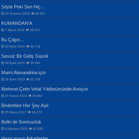
Samimiyet Nedir?...
Mescid-i Aksâ Üstüne Ay!...
Söyle Peki Sen Hiç…
19 Temmuz 2020
38,921
KUMANDAN’A
7 Mayıs 2018
38,021
Bu Çılgın…
ERDEM BAYAZIT
28 Ekim 2014
36,718
Sana, Bana, Vatanıma, Ülkemin
İPEK ACAR SERT
Selahattin Yıldız
Sessiz Bir Gidiş Gazeli
İnsanlarına Dair...
Gazze’nin Şecaati, Ümmetin İmtihanı...
İdrakimle Üşürken...
28 Eylül 2015
36,092
Mami Alexandrina için
28 Ekim 2020
35,726
Mehmet Çetin Vefat Yıldönümünde Anılıyor
25 Kasım 2024
35,682
Birdenbire Her Şey Aşk
NAZIM HİKMET RAN
MAHMUT GÜRBÜZ
Songül Özel
25 Mayıs 2017
34,370
Bir Cezaevinde, Tecritteki Adamın
İbrahim Olmak ve Bitirebilmek...
Mahzen...
Mektupları...
Belki de Son/suzluk
8 Ağustos 2024
32,638
Hazır mıyız Arkadaşlar