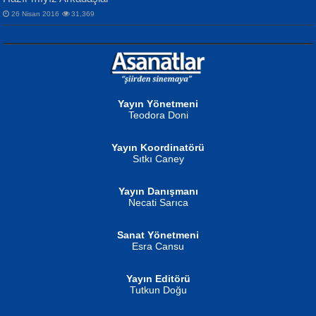
26 Nisan 2016
31,369
NURAN KÖSE BAYDAR
Neva Selçuk
Gün Güzeli...
Ben Deniz Değilim ki...
Yayın Yönetmeni
Teodora Doni
Yayın Koordinatörü
Sıtkı Caney
Yayın Danışmanı
MUSTAFA ORAL
Ahmet Aydın
Necati Sarıca
Şiir, Siyaseti Kaldırmıyor Tanpınar...
Helin...
Sanat Yönetmeni
Esra Cansu
Yayın Editörü
Tutkun Doğu