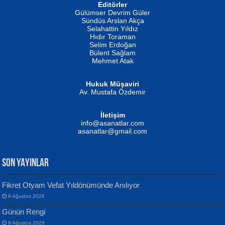
Editörler
İSMAİL OKUTAN
Gülümser Devrim Güler
Fatma Camcı
Erkeklerin Kahrolması Ne Demektir
Sündüs Arslan Akça
Evvel Zaman Tanrıçası...
Biliyor musunuz? ...
Selahattin Yıldız
Hıdır Toraman
Selim Erdoğan
Bülent Sağlam
Mehmet Atak
Hukuk Müşaviri
Av. Mustafa Özdemir
Mustafa Oral
NUHAN NEBİ ÇAM
İletişim
Yağmur Mangası...
Kaptan...
info@asanatlar.com
asanatlar@gmail.com
SON YAYINLAR
Fikret Otyam Vefat Yıldönümünde Anılıyor
9 Ağustos 2026
Yılmaz Ekinci
MUSTAFA KELOĞLU
Günün Rengi
Geceye Söylenen...
Yarına İz Bırakmak...
9 Ağustos 2026