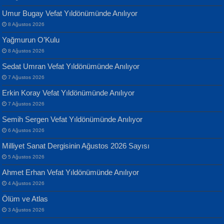
Umur Bugay Vefat Yıldönümünde Anılıyor
8 Ağustos 2026
Yağmurun O’Kulu
8 Ağustos 2026
Sedat Umran Vefat Yıldönümünde Anılıyor
Banu Sancak
ATİLLA ÖZEN
7 Ağustos 2026
Defterimden İçeri...
Sultan Olmadan Önce Eyüp...
Erkin Koray Vefat Yıldönümünde Anılıyor
7 Ağustos 2026
Semih Sergen Vefat Yıldönümünde Anılıyor
6 Ağustos 2026
Milliyet Sanat Dergisinin Ağustos 2026 Sayısı
5 Ağustos 2026
İsmail Aydos
EKREM KARABABA
Ahmet Erhan Vefat Yıldönümünde Anılıyor
İnkisar...
Yaralı Şiir...
4 Ağustos 2026
Ölüm ve Atlas
3 Ağustos 2026