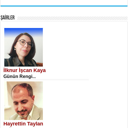
EMİNE CUMA
Fanatizm Çıkmazı...
ŞAİRLER
SATILMIŞ ÜMİT ÇETİNKAYA
Erkenlik...
İlknur İşcan Kaya
Günün Rengi...
NECLA DİLEK ARSLAN
Öğretmenler Günü Mahkemesi...
Hayrettin Taylan