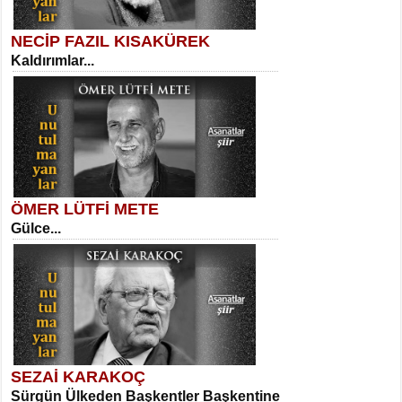
NECİP FAZIL KISAKÜREK
Kaldırımlar...
SELAHATTİN YILDIZ
İnsanın Zindanı...
Sibel Orhan
İki Kırık Boşluk...
ÖMER LÜTFİ METE
Gülce...
MEHMET TAŞTAN
Vagon’da Bir Şairle...
Meral Yağmur
Eski Bir Şiir...
SEZAİ KARAKOÇ
Sürgün Ülkeden Başkentler Başkentine
SITKI CANEY