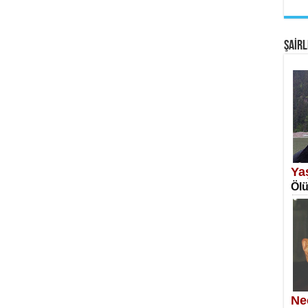
EM
Fan
ŞAİRL
SA
Erk
Ya
Ölü
NE
Öğr
Ne