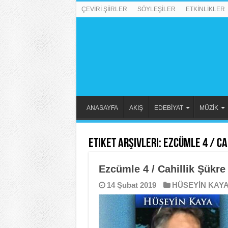
ÇEVİRİ ŞİİRLER
SÖYLEŞİLER
ETKİNLİKLER
ANASAYFA
AKIŞ
EDEBİYAT
MÜZİK
Etiket Arşivleri:
Ezcümle 4 / Ca
Ezcümle 4 / Cahillik Şükre
14 Şubat 2019
HÜSEYİN KAY