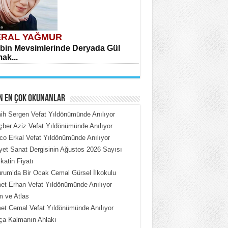
RAL YAĞMUR
bin Mevsimlerinde Deryada Gül
ak...
N EN ÇOK OKUNANLAR
h Sergen Vefat Yıldönümünde Anılıyor
ber Aziz Vefat Yıldönümünde Anılıyor
o Erkal Vefat Yıldönümünde Anılıyor
HMET ÇOBAN
iyet Sanat Dergisinin Ağustos 2026 Sayısı
rdeki Put Dışardaki Maskeler...
katin Fiyatı
rum’da Bir Ocak Cemal Gürsel İlkokulu
t Erhan Vefat Yıldönümünde Anılıyor
 ve Atlas
t Cemal Vefat Yıldönümünde Anılıyor
ça Kalmanın Ahlakı