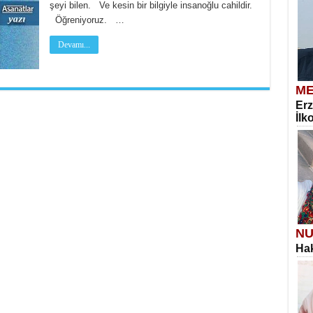
şeyi bilen. Ve kesin bir bilgiyle insanoğlu cahildir.
Öğreniyoruz. …
Devamı...
ME
Erz
İlk
NU
Hak