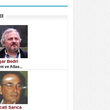
İNE CUMA
atizm Çıkmazı...
ER
TILMIŞ ÜMİT ÇETİNKAYA
enlik...
şar Bedri
m ve Atlas...
CLA DİLEK ARSLAN
etmenler Günü Mahkemesi...
cati Sarıca