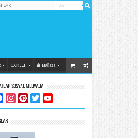
ANLAR
R
ŞAİRLER
Mağaza
atlar Sosyal Medyada
Facebook
Instagram
Pinterest
Twitter
YouTube
RLAR