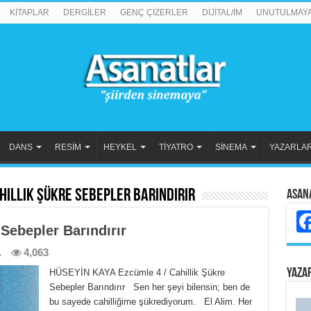
KİTAPLAR
DERGİLER
GENÇ ÇİZERLER
DİJİTAL/İM
UNUTULMAY
DANS
RESİM
HEYKEL
TİYATRO
SİNEMA
YAZARLA
hillik Şükre Sebepler Barındırır
Asan
 Sebepler Barındırır
A
4,063
YAZA
HÜSEYİN KAYA Ezcümle 4 / Cahillik Şükre
Sebepler Barındırır Sen her şeyi bilensin; ben de
bu sayede cahilliğime şükrediyorum. El Alim. Her