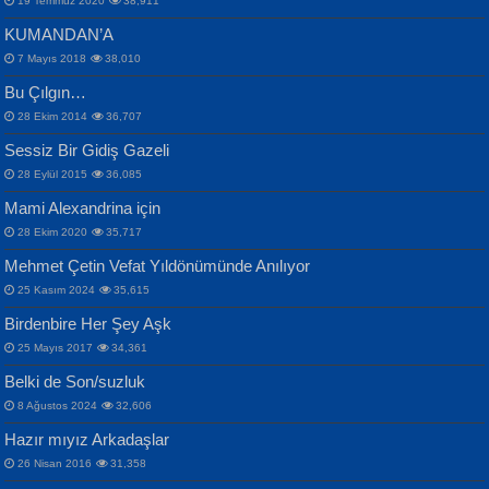
19 Temmuz 2020
38,911
KUMANDAN’A
7 Mayıs 2018
38,010
Bu Çılgın…
ERDEM BAYAZIT
28 Ekim 2014
36,707
Sana, Bana, Vatanıma, Ülkemin
İPEK ACAR SERT
Selahattin Yıldız
Sessiz Bir Gidiş Gazeli
İnsanlarına Dair...
Gazze’nin Şecaati, Ümmetin İmtihanı...
İdrakimle Üşürken...
28 Eylül 2015
36,085
Mami Alexandrina için
28 Ekim 2020
35,717
Mehmet Çetin Vefat Yıldönümünde Anılıyor
25 Kasım 2024
35,615
Birdenbire Her Şey Aşk
NAZIM HİKMET RAN
MAHMUT GÜRBÜZ
Songül Özel
25 Mayıs 2017
34,361
Bir Cezaevinde, Tecritteki Adamın
İbrahim Olmak ve Bitirebilmek...
Mahzen...
Mektupları...
Belki de Son/suzluk
8 Ağustos 2024
32,606
Hazır mıyız Arkadaşlar
26 Nisan 2016
31,358