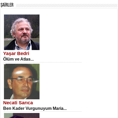
ŞAİRLER
SATILMIŞ ÜMİT ÇETİNKAYA
Erkenlik...
Yaşar Bedri
Ölüm ve Atlas...
NECLA DİLEK ARSLAN
Öğretmenler Günü Mahkemesi...
Necati Sarıca
Ben Kader Vurgunuyum Maria...