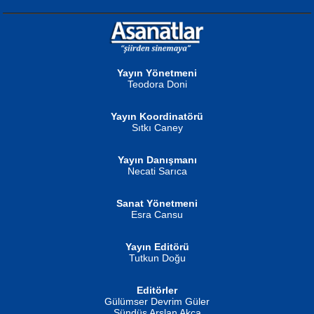
NURAN KÖSE BAYDAR
Neva Selçuk
Gün Güzeli...
Ben Deniz Değilim ki...
Yayın Yönetmeni
Teodora Doni
Yayın Koordinatörü
Sıtkı Caney
Yayın Danışmanı
MUSTAFA ORAL
Ahmet Aydın
Necati Sarıca
Şiir, Siyaseti Kaldırmıyor Tanpınar...
Helin...
Sanat Yönetmeni
Esra Cansu
Yayın Editörü
Tutkun Doğu
Editörler
İSMAİL OKUTAN
Gülümser Devrim Güler
Fatma Camcı
Erkeklerin Kahrolması Ne Demektir
Sündüs Arslan Akça