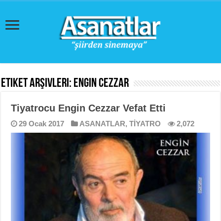
Etiket Arşivleri:
Engin Cezzar
Tiyatrocu Engin Cezzar Vefat Etti
29 Ocak 2017
ASANATLAR
,
TİYATRO
2,072