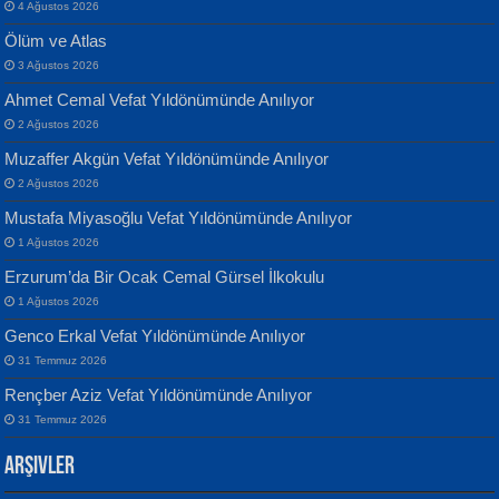
4 Ağustos 2026
Ölüm ve Atlas
3 Ağustos 2026
Ahmet Cemal Vefat Yıldönümünde Anılıyor
Banu Sancak
ATİLLA ÖZEN
2 Ağustos 2026
Defterimden İçeri...
Sultan Olmadan Önce Eyüp...
Muzaffer Akgün Vefat Yıldönümünde Anılıyor
2 Ağustos 2026
Mustafa Miyasoğlu Vefat Yıldönümünde Anılıyor
1 Ağustos 2026
Erzurum’da Bir Ocak Cemal Gürsel İlkokulu
1 Ağustos 2026
İsmail Aydos
EKREM KARABABA
Genco Erkal Vefat Yıldönümünde Anılıyor
İnkisar...
Yaralı Şiir...
31 Temmuz 2026
Rençber Aziz Vefat Yıldönümünde Anılıyor
31 Temmuz 2026
Arşivler