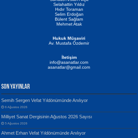
Evvel Zaman Tanrıçası...
Biliyor musunuz? ...
Selahattin Yıldız
Hıdır Toraman
Selim Erdoğan
Bülent Sağlam
Mehmet Atak
Hukuk Müşaviri
Av. Mustafa Özdemir
Mustafa Oral
NUHAN NEBİ ÇAM
İletişim
Yağmur Mangası...
Kaptan...
info@asanatlar.com
asanatlar@gmail.com
SON YAYINLAR
Semih Sergen Vefat Yıldönümünde Anılıyor
6 Ağustos 2026
Yılmaz Ekinci
MUSTAFA KELOĞLU
Milliyet Sanat Dergisinin Ağustos 2026 Sayısı
Geceye Söylenen...
Yarına İz Bırakmak...
5 Ağustos 2026
Ahmet Erhan Vefat Yıldönümünde Anılıyor