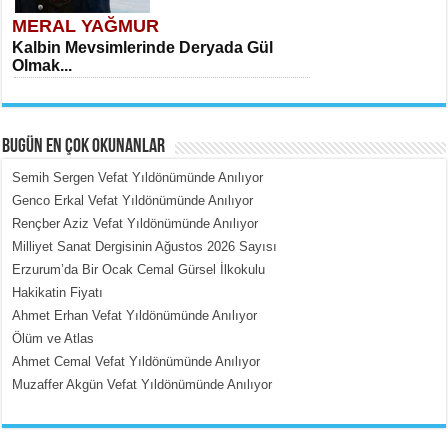
MERAL YAĞMUR
Kalbin Mevsimlerinde Deryada Gül
Olmak...
BUGÜN EN ÇOK OKUNANLAR
Semih Sergen Vefat Yıldönümünde Anılıyor
Genco Erkal Vefat Yıldönümünde Anılıyor
Rençber Aziz Vefat Yıldönümünde Anılıyor
MEHMET ÇOBAN
Milliyet Sanat Dergisinin Ağustos 2026 Sayısı
İçerdeki Put Dışardaki Maskeler...
Erzurum’da Bir Ocak Cemal Gürsel İlkokulu
Hakikatin Fiyatı
Ahmet Erhan Vefat Yıldönümünde Anılıyor
Ölüm ve Atlas
Ahmet Cemal Vefat Yıldönümünde Anılıyor
Muzaffer Akgün Vefat Yıldönümünde Anılıyor
EMİNE CUMA
Fanatizm Çıkmazı...