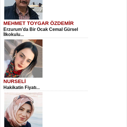
MEHMET TOYGAR ÖZDEMİR
Erzurum’da Bir Ocak Cemal Gürsel
İlkokulu...
NURSELİ
Hakikatin Fiyatı...