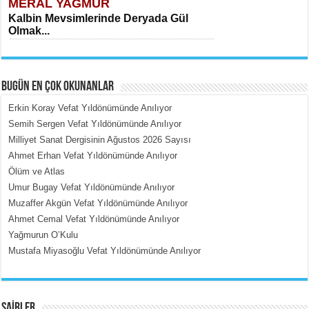
MERAL YAĞMUR
Kalbin Mevsimlerinde Deryada Gül
Olmak...
BUGÜN EN ÇOK OKUNANLAR
Erkin Koray Vefat Yıldönümünde Anılıyor
Semih Sergen Vefat Yıldönümünde Anılıyor
Milliyet Sanat Dergisinin Ağustos 2026 Sayısı
MEHMET ÇOBAN
Ahmet Erhan Vefat Yıldönümünde Anılıyor
İçerdeki Put Dışardaki Maskeler...
Ölüm ve Atlas
Umur Bugay Vefat Yıldönümünde Anılıyor
Muzaffer Akgün Vefat Yıldönümünde Anılıyor
Ahmet Cemal Vefat Yıldönümünde Anılıyor
Yağmurun O’Kulu
Mustafa Miyasoğlu Vefat Yıldönümünde Anılıyor
EMİNE CUMA
Fanatizm Çıkmazı...
ŞAİRLER