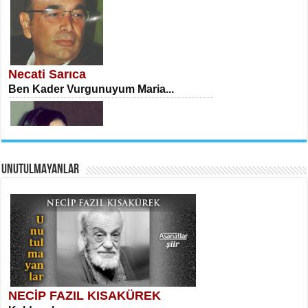
İSA KARATEPE
Ekranlar Arasında Kaybolan İnsan...
Necati Sarıca
Ben Kader Vurgunuyum Maria...
UNUTULMAYANLAR
AHMET URFALI
Ömer Lütfi Mete’nin “Gülce” Şiirini
Tahlil Denemesi...
Sibel Orhan
İki Kırık Boşluk...
NECİP FAZIL KISAKÜREK