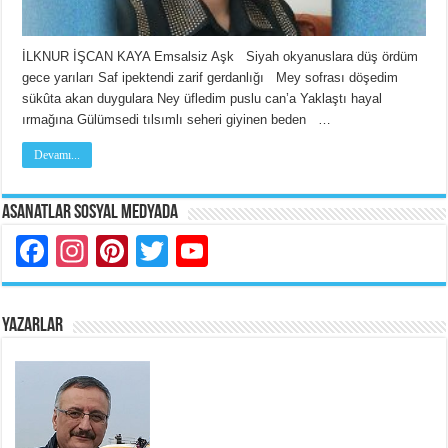
İLKNUR İŞCAN KAYA Emsalsiz Aşk Siyah okyanuslara düş ördüm
gece yarıları Saf ipektendi zarif gerdanlığı Mey sofrası döşedim
sükûta akan duygulara Ney üfledim puslu can’a Yaklaştı hayal
ırmağına Gülümsedi tılsımlı seheri giyinen beden …
Devamı...
Asanatlar Sosyal Medyada
Facebook
Instagram
Pinterest
Twitter
YouTube
YAZARLAR