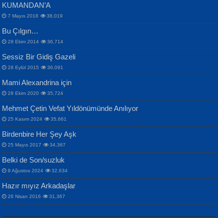
KUMANDAN’A
7 Mayıs 2018
38,019
Bu Çılgın…
ERDEM BAYAZIT
28 Ekim 2014
36,714
Sana, Bana, Vatanıma, Ülkemin
İPEK ACAR SERT
Selahattin Yıldız
Sessiz Bir Gidiş Gazeli
İnsanlarına Dair...
Gazze’nin Şecaati, Ümmetin İmtihanı...
İdrakimle Üşürken...
28 Eylül 2015
36,091
Mami Alexandrina için
28 Ekim 2020
35,724
Mehmet Çetin Vefat Yıldönümünde Anılıyor
25 Kasım 2024
35,661
Birdenbire Her Şey Aşk
NAZIM HİKMET RAN
MAHMUT GÜRBÜZ
Songül Özel
25 Mayıs 2017
34,367
Bir Cezaevinde, Tecritteki Adamın
İbrahim Olmak ve Bitirebilmek...
Mahzen...
Mektupları...
Belki de Son/suzluk
8 Ağustos 2024
32,634
Hazır mıyız Arkadaşlar
26 Nisan 2016
31,367