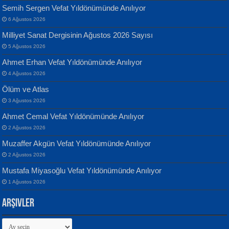
Semih Sergen Vefat Yıldönümünde Anılıyor
6 Ağustos 2026
Milliyet Sanat Dergisinin Ağustos 2026 Sayısı
Banu Sancak
ATİLLA ÖZEN
5 Ağustos 2026
Defterimden İçeri...
Sultan Olmadan Önce Eyüp...
Ahmet Erhan Vefat Yıldönümünde Anılıyor
4 Ağustos 2026
Ölüm ve Atlas
3 Ağustos 2026
Ahmet Cemal Vefat Yıldönümünde Anılıyor
2 Ağustos 2026
İsmail Aydos
EKREM KARABABA
Muzaffer Akgün Vefat Yıldönümünde Anılıyor
İnkisar...
Yaralı Şiir...
2 Ağustos 2026
Mustafa Miyasoğlu Vefat Yıldönümünde Anılıyor
1 Ağustos 2026
Arşivler
Arşivler