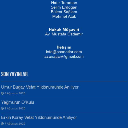
Hıdır Toraman
Selim Erdoğan
Bülent Sağlam
Mehmet Atak
Hukuk Müşaviri
Av. Mustafa Özdemir
Mustafa Oral
NUHAN NEBİ ÇAM
İletişim
Yağmur Mangası...
Kaptan...
info@asanatlar.com
asanatlar@gmail.com
SON YAYINLAR
Umur Bugay Vefat Yıldönümünde Anılıyor
8 Ağustos 2026
Yılmaz Ekinci
MUSTAFA KELOĞLU
Yağmurun O’Kulu
Geceye Söylenen...
Yarına İz Bırakmak...
8 Ağustos 2026
Erkin Koray Vefat Yıldönümünde Anılıyor
7 Ağustos 2026