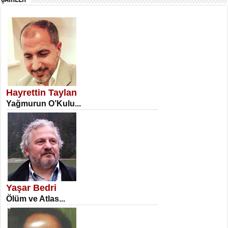
SATILMIŞ ÜMİT ÇETİNKAYA
Erkenlik...
Hayrettin Taylan
Yağmurun O’Kulu...
NECLA DİLEK ARSLAN
Öğretmenler Günü Mahkemesi...
Yaşar Bedri
Ölüm ve Atlas...