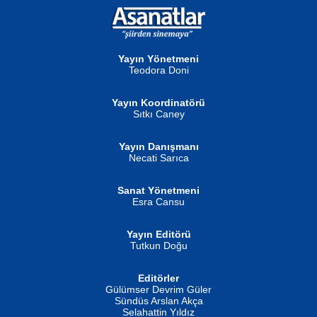
NURAN KÖSE BAYDAR
Neva Selçuk
Gün Güzeli...
Ben Deniz Değilim ki...
Yayın Yönetmeni
Teodora Doni
Yayın Koordinatörü
Sıtkı Caney
Yayın Danışmanı
MUSTAFA ORAL
Ahmet Aydın
Necati Sarıca
Şiir, Siyaseti Kaldırmıyor Tanpınar...
Helin...
Sanat Yönetmeni
Esra Cansu
Yayın Editörü
Tutkun Doğu
Editörler
İSMAİL OKUTAN
Gülümser Devrim Güler
Fatma Camcı
Erkeklerin Kahrolması Ne Demektir
Sündüs Arslan Akça
Evvel Zaman Tanrıçası...
Biliyor musunuz? ...
Selahattin Yıldız