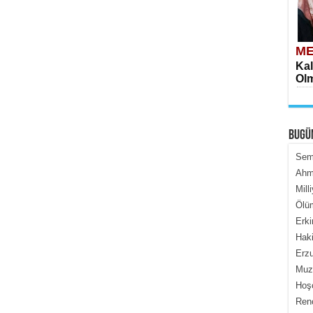
ME
Kal
Olm
BUGÜ
Semi
Ahme
Mill
ME
Ölüm
İçe
Erki
Haki
Erzu
Muza
Hoş
Renç