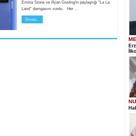
Emma Stone ve Ryan Gosling'in paylaştığı "La La
Land" damgasını vurdu. Her …
Devamı...
ME
Erz
İlk
NU
Hak