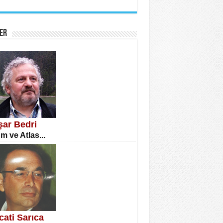
İNE CUMA
atizm Çıkmazı...
ER
TILMIŞ ÜMİT ÇETİNKAYA
enlik...
şar Bedri
m ve Atlas...
CLA DİLEK ARSLAN
etmenler Günü Mahkemesi...
cati Sarıca