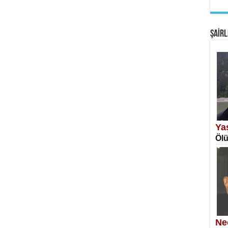
EM
Fan
ŞAİRL
SA
Erk
Ya
Ölü
NE
Öğr
Ne