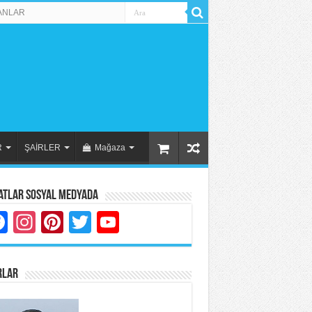
ANLAR
R
ŞAİRLER
Mağaza
atlar Sosyal Medyada
Facebook
Instagram
Pinterest
Twitter
YouTube
RLAR