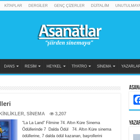
KİTAPLAR
DERGİLER
GENÇ ÇİZERLER
DİJİTAL/İM
UNUTULMAY
DANS
RESİM
HEYKEL
TİYATRO
SİNEMA
YAZARLA
Asan
leri
KİNLİKLER
,
SİNEMA
3,207
YAZA
“La La Land” Filmine 74. Altın Küre Sinema
Ödüllerinde 7 Dalda Ödül 74. Altın Küre sinema
ödüllerine, 7 dalda ödül kazanan, başrollerini