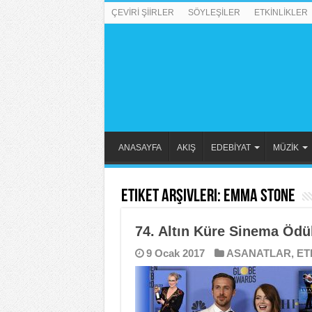
ÇEVİRİ ŞİİRLER
SÖYLEŞİLER
ETKİNLİKLER
ANASAYFA
AKIŞ
EDEBİYAT
MÜZİK
Etiket Arşivleri:
Emma Stone
74. Altın Küre Sinema Ödül
9 Ocak 2017
ASANATLAR
,
ET