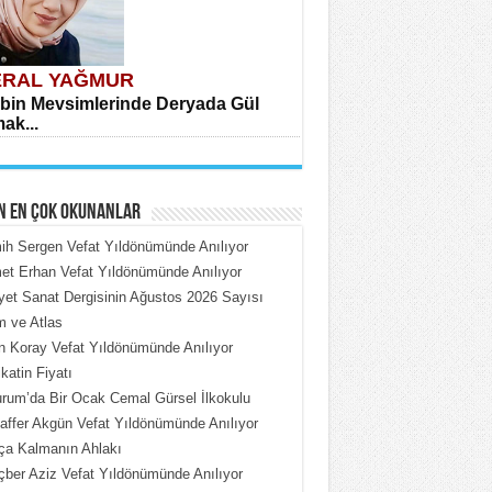
RAL YAĞMUR
bin Mevsimlerinde Deryada Gül
ak...
N EN ÇOK OKUNANLAR
h Sergen Vefat Yıldönümünde Anılıyor
t Erhan Vefat Yıldönümünde Anılıyor
iyet Sanat Dergisinin Ağustos 2026 Sayısı
HMET ÇOBAN
 ve Atlas
rdeki Put Dışardaki Maskeler...
n Koray Vefat Yıldönümünde Anılıyor
katin Fiyatı
rum’da Bir Ocak Cemal Gürsel İlkokulu
ffer Akgün Vefat Yıldönümünde Anılıyor
ça Kalmanın Ahlakı
ber Aziz Vefat Yıldönümünde Anılıyor