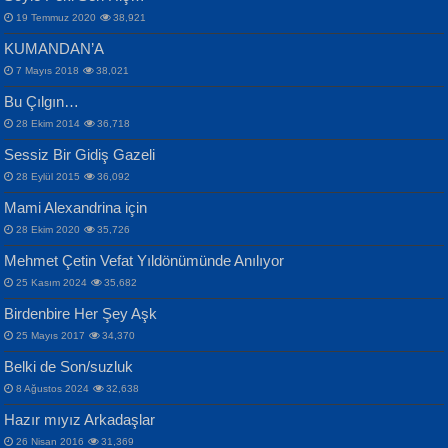
19 Temmuz 2020
38,921
KUMANDAN’A
7 Mayıs 2018
38,021
Bu Çılgın…
ERDEM BAYAZIT
28 Ekim 2014
36,718
Sana, Bana, Vatanıma, Ülkemin
İPEK ACAR SERT
Selahattin Yıldız
Sessiz Bir Gidiş Gazeli
İnsanlarına Dair...
Gazze’nin Şecaati, Ümmetin İmtihanı...
İdrakimle Üşürken...
28 Eylül 2015
36,092
Mami Alexandrina için
28 Ekim 2020
35,726
Mehmet Çetin Vefat Yıldönümünde Anılıyor
25 Kasım 2024
35,682
Birdenbire Her Şey Aşk
NAZIM HİKMET RAN
MAHMUT GÜRBÜZ
Songül Özel
25 Mayıs 2017
34,370
Bir Cezaevinde, Tecritteki Adamın
İbrahim Olmak ve Bitirebilmek...
Mahzen...
Mektupları...
Belki de Son/suzluk
8 Ağustos 2024
32,638
Hazır mıyız Arkadaşlar
26 Nisan 2016
31,369