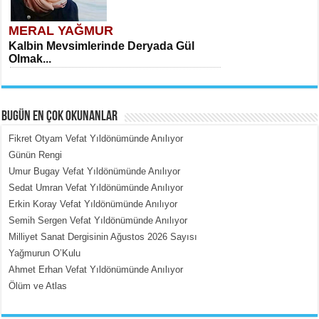
MERAL YAĞMUR
Kalbin Mevsimlerinde Deryada Gül
Olmak...
BUGÜN EN ÇOK OKUNANLAR
Fikret Otyam Vefat Yıldönümünde Anılıyor
Günün Rengi
Umur Bugay Vefat Yıldönümünde Anılıyor
MEHMET ÇOBAN
Sedat Umran Vefat Yıldönümünde Anılıyor
İçerdeki Put Dışardaki Maskeler...
Erkin Koray Vefat Yıldönümünde Anılıyor
Semih Sergen Vefat Yıldönümünde Anılıyor
Milliyet Sanat Dergisinin Ağustos 2026 Sayısı
Yağmurun O’Kulu
Ahmet Erhan Vefat Yıldönümünde Anılıyor
Ölüm ve Atlas
EMİNE CUMA