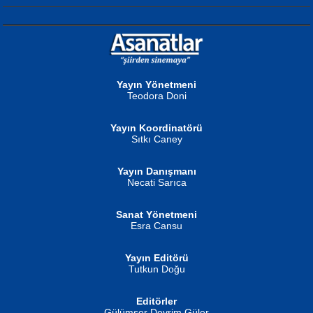
NURAN KÖSE BAYDAR
Neva Selçuk
Gün Güzeli...
Ben Deniz Değilim ki...
Yayın Yönetmeni
Teodora Doni
Yayın Koordinatörü
Sıtkı Caney
Yayın Danışmanı
MUSTAFA ORAL
Ahmet Aydın
Necati Sarıca
Şiir, Siyaseti Kaldırmıyor Tanpınar...
Helin...
Sanat Yönetmeni
Esra Cansu
Yayın Editörü
Tutkun Doğu
Editörler
İSMAİL OKUTAN
Gülümser Devrim Güler