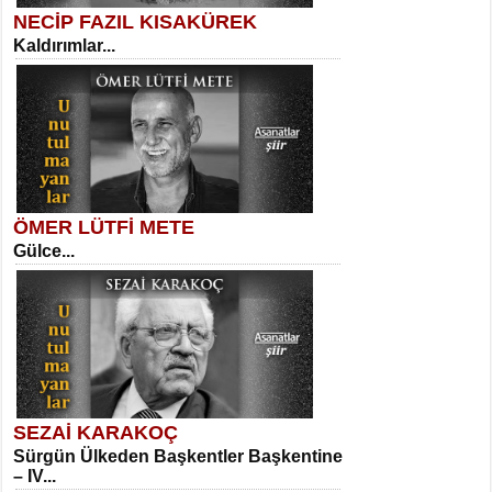
NECİP FAZIL KISAKÜREK
Kaldırımlar...
SELAHATTİN YILDIZ
İnsanın Zindanı...
Sibel Orhan
İki Kırık Boşluk...
ÖMER LÜTFİ METE
Gülce...
MEHMET TAŞTAN
Vagon’da Bir Şairle...
Meral Yağmur
Eski Bir Şiir...
SEZAİ KARAKOÇ
Sürgün Ülkeden Başkentler Başkentine
SITKI CANEY
– IV...
Oruçla Devrim ve Özgürlüğe…...
Kadir Ünal