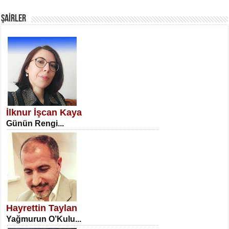
Fanatizm Çıkmazı...
ŞAİRLER
SATILMIŞ ÜMİT ÇETİNKAYA
Erkenlik...
İlknur İşcan Kaya
Günün Rengi...
NECLA DİLEK ARSLAN
Öğretmenler Günü Mahkemesi...
Hayrettin Taylan
Yağmurun O’Kulu...