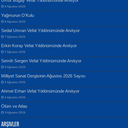
Umur Bugay Vefat Yıldönümünde Anılıyor
8 Ağustos 2026
Yağmurun O’Kulu
8 Ağustos 2026
Sedat Umran Vefat Yıldönümünde Anılıyor
Banu Sancak
ATİLLA ÖZEN
7 Ağustos 2026
Defterimden İçeri...
Sultan Olmadan Önce Eyüp...
Erkin Koray Vefat Yıldönümünde Anılıyor
7 Ağustos 2026
Semih Sergen Vefat Yıldönümünde Anılıyor
6 Ağustos 2026
Milliyet Sanat Dergisinin Ağustos 2026 Sayısı
5 Ağustos 2026
İsmail Aydos
EKREM KARABABA
Ahmet Erhan Vefat Yıldönümünde Anılıyor
İnkisar...
Yaralı Şiir...
4 Ağustos 2026
Ölüm ve Atlas
3 Ağustos 2026
Arşivler