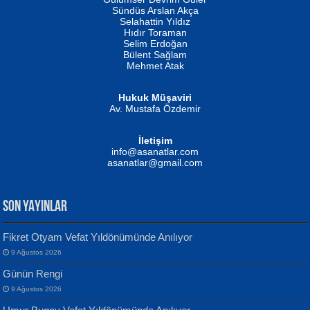
Fatma Camcı
Erkeklerin Kahrolması Ne Demektir
Sündüs Arslan Akça
Evvel Zaman Tanrıçası...
Biliyor musunuz? ...
Selahattin Yıldız
Hıdır Toraman
Selim Erdoğan
Bülent Sağlam
Mehmet Atak
Hukuk Müşaviri
Av. Mustafa Özdemir
Mustafa Oral
NUHAN NEBİ ÇAM
İletişim
Yağmur Mangası...
Kaptan...
info@asanatlar.com
asanatlar@gmail.com
SON YAYINLAR
Fikret Otyam Vefat Yıldönümünde Anılıyor
9 Ağustos 2026
Yılmaz Ekinci
MUSTAFA KELOĞLU
Günün Rengi
Geceye Söylenen...
Yarına İz Bırakmak...
9 Ağustos 2026