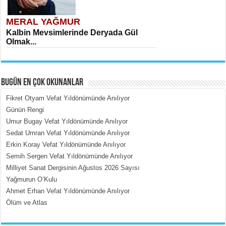
MERAL YAĞMUR
Kalbin Mevsimlerinde Deryada Gül
Olmak...
BUGÜN EN ÇOK OKUNANLAR
Fikret Otyam Vefat Yıldönümünde Anılıyor
Günün Rengi
Umur Bugay Vefat Yıldönümünde Anılıyor
MEHMET ÇOBAN
Sedat Umran Vefat Yıldönümünde Anılıyor
İçerdeki Put Dışardaki Maskeler...
Erkin Koray Vefat Yıldönümünde Anılıyor
Semih Sergen Vefat Yıldönümünde Anılıyor
Milliyet Sanat Dergisinin Ağustos 2026 Sayısı
Yağmurun O’Kulu
Ahmet Erhan Vefat Yıldönümünde Anılıyor
Ölüm ve Atlas
EMİNE CUMA