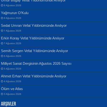
Umur Bugay Vefat Yıldönümünde Anılıyor
8 Ağustos 2026
Yağmurun O’Kulu
8 Ağustos 2026
Sedat Umran Vefat Yıldönümünde Anılıyor
Banu Sancak
ATİLLA ÖZEN
7 Ağustos 2026
Defterimden İçeri...
Sultan Olmadan Önce Eyüp...
Erkin Koray Vefat Yıldönümünde Anılıyor
7 Ağustos 2026
Semih Sergen Vefat Yıldönümünde Anılıyor
6 Ağustos 2026
Milliyet Sanat Dergisinin Ağustos 2026 Sayısı
5 Ağustos 2026
İsmail Aydos
EKREM KARABABA
Ahmet Erhan Vefat Yıldönümünde Anılıyor
İnkisar...
Yaralı Şiir...
4 Ağustos 2026
Ölüm ve Atlas
3 Ağustos 2026
Arşivler