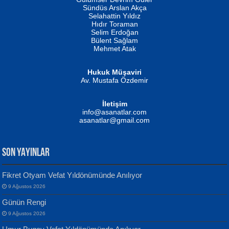
Fatma Camcı
Erkeklerin Kahrolması Ne Demektir
Sündüs Arslan Akça
Evvel Zaman Tanrıçası...
Biliyor musunuz? ...
Selahattin Yıldız
Hıdır Toraman
Selim Erdoğan
Bülent Sağlam
Mehmet Atak
Hukuk Müşaviri
Av. Mustafa Özdemir
Mustafa Oral
NUHAN NEBİ ÇAM
İletişim
Yağmur Mangası...
Kaptan...
info@asanatlar.com
asanatlar@gmail.com
SON YAYINLAR
Fikret Otyam Vefat Yıldönümünde Anılıyor
9 Ağustos 2026
Yılmaz Ekinci
MUSTAFA KELOĞLU
Günün Rengi
Geceye Söylenen...
Yarına İz Bırakmak...
9 Ağustos 2026