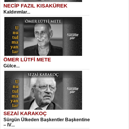
NECİP FAZIL KISAKÜREK
Kaldırımlar...
SELAHATTİN YILDIZ
İnsanın Zindanı...
Sibel Orhan
İki Kırık Boşluk...
ÖMER LÜTFİ METE
Gülce...
MEHMET TAŞTAN
Vagon’da Bir Şairle...
Meral Yağmur
Eski Bir Şiir...
SEZAİ KARAKOÇ
Sürgün Ülkeden Başkentler Başkentine
SITKI CANEY
– IV...
Oruçla Devrim ve Özgürlüğe…...
Kadir Ünal