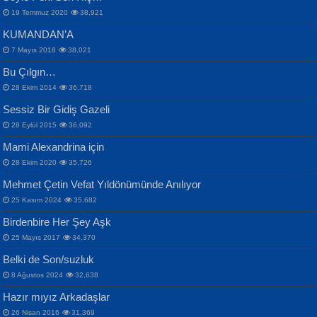
19 Temmuz 2020
38,921
KUMANDAN’A
7 Mayıs 2018
38,021
Bu Çılgın…
ERDEM BAYAZIT
28 Ekim 2014
36,718
Sana, Bana, Vatanıma, Ülkemin
İPEK ACAR SERT
Selahattin Yıldız
Sessiz Bir Gidiş Gazeli
İnsanlarına Dair...
Gazze’nin Şecaati, Ümmetin İmtihanı...
İdrakimle Üşürken...
28 Eylül 2015
36,092
Mami Alexandrina için
28 Ekim 2020
35,726
Mehmet Çetin Vefat Yıldönümünde Anılıyor
25 Kasım 2024
35,682
Birdenbire Her Şey Aşk
NAZIM HİKMET RAN
MAHMUT GÜRBÜZ
Songül Özel
25 Mayıs 2017
34,370
Bir Cezaevinde, Tecritteki Adamın
İbrahim Olmak ve Bitirebilmek...
Mahzen...
Mektupları...
Belki de Son/suzluk
8 Ağustos 2024
32,638
Hazır mıyız Arkadaşlar
26 Nisan 2016
31,369