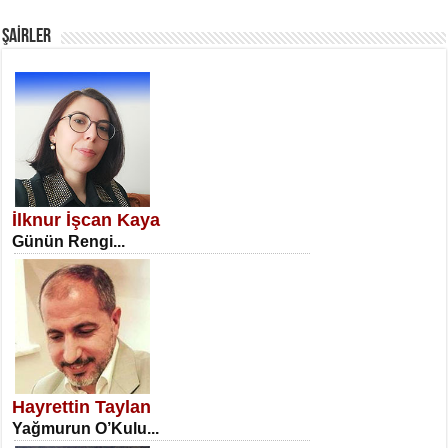
Fanatizm Çıkmazı...
ŞAİRLER
SATILMIŞ ÜMİT ÇETİNKAYA
Erkenlik...
İlknur İşcan Kaya
Günün Rengi...
NECLA DİLEK ARSLAN
Öğretmenler Günü Mahkemesi...
Hayrettin Taylan
Yağmurun O’Kulu...