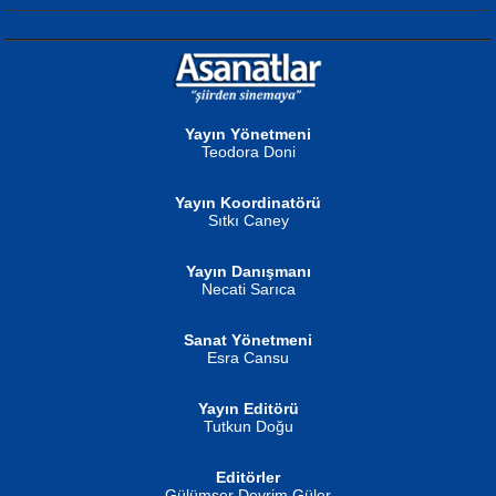
NURAN KÖSE BAYDAR
Neva Selçuk
Gün Güzeli...
Ben Deniz Değilim ki...
Yayın Yönetmeni
Teodora Doni
Yayın Koordinatörü
Sıtkı Caney
Yayın Danışmanı
MUSTAFA ORAL
Ahmet Aydın
Necati Sarıca
Şiir, Siyaseti Kaldırmıyor Tanpınar...
Helin...
Sanat Yönetmeni
Esra Cansu
Yayın Editörü
Tutkun Doğu
Editörler
İSMAİL OKUTAN
Gülümser Devrim Güler