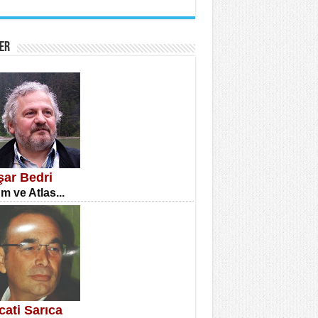
İNE CUMA
atizm Çıkmazı...
ER
TILMIŞ ÜMİT ÇETİNKAYA
enlik...
şar Bedri
m ve Atlas...
CLA DİLEK ARSLAN
etmenler Günü Mahkemesi...
cati Sarıca