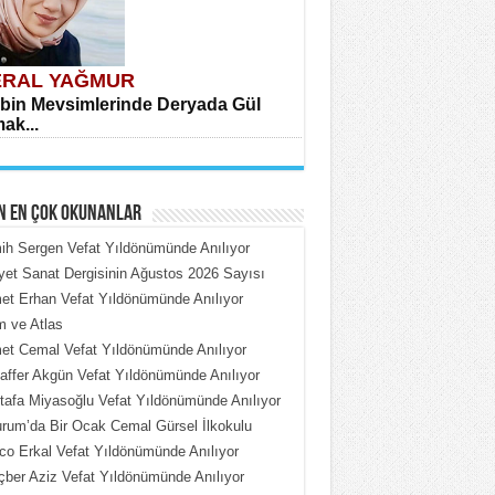
RAL YAĞMUR
bin Mevsimlerinde Deryada Gül
ak...
N EN ÇOK OKUNANLAR
h Sergen Vefat Yıldönümünde Anılıyor
iyet Sanat Dergisinin Ağustos 2026 Sayısı
t Erhan Vefat Yıldönümünde Anılıyor
HMET ÇOBAN
 ve Atlas
rdeki Put Dışardaki Maskeler...
t Cemal Vefat Yıldönümünde Anılıyor
ffer Akgün Vefat Yıldönümünde Anılıyor
afa Miyasoğlu Vefat Yıldönümünde Anılıyor
rum’da Bir Ocak Cemal Gürsel İlkokulu
o Erkal Vefat Yıldönümünde Anılıyor
ber Aziz Vefat Yıldönümünde Anılıyor