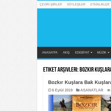
ÇEVİRİ ŞİİRLER
SÖYLEŞİLER
ETKİNLİKLER
ANASAYFA
AKIŞ
EDEBİYAT
MÜZİK
Etiket Arşivleri:
Bozkır Kuşlar
Bozkır Kuşlara Bak Kuşlar
6 Eylül 2019
ASANATLAR