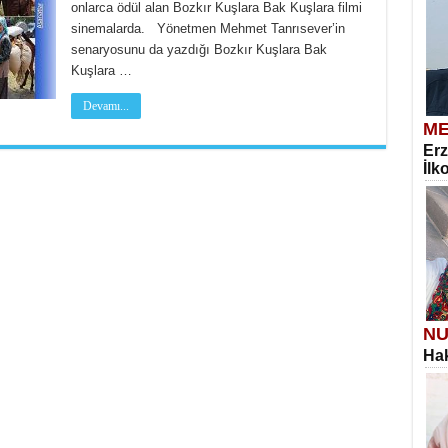
onlarca ödül alan Bozkır Kuşlara Bak Kuşlara filmi
sinemalarda. Yönetmen Mehmet Tanrısever’in
senaryosunu da yazdığı Bozkır Kuşlara Bak
Kuşlara …
Devamı...
ME
Erz
İlk
NU
Hak