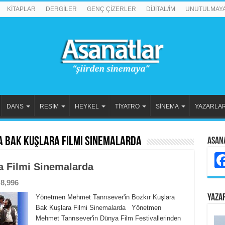
KİTAPLAR
DERGİLER
GENÇ ÇİZERLER
DİJİTAL/İM
UNUTULMAY
DANS
RESİM
HEYKEL
TİYATRO
SİNEMA
YAZARLA
a Bak Kuşlara Filmi Sinemalarda
Asan
a Filmi Sinemalarda
8,996
YAZA
Yönetmen Mehmet Tanrısever'in Bozkır Kuşlara
Bak Kuşlara Filmi Sinemalarda Yönetmen
Mehmet Tanrısever'in Dünya Film Festivallerinden