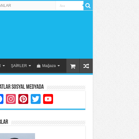
ANLAR
R
ŞAİRLER
Mağaza
atlar Sosyal Medyada
Facebook
Instagram
Pinterest
Twitter
YouTube
RLAR