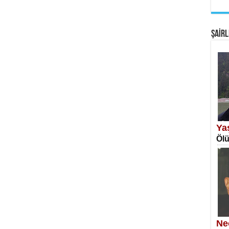
EM
Fan
ŞAİRL
SA
Erk
Ya
Ölü
NE
Öğr
Ne