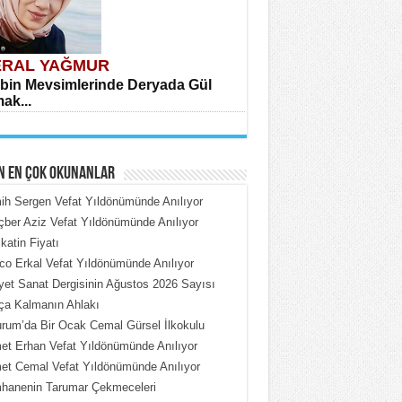
RAL YAĞMUR
bin Mevsimlerinde Deryada Gül
ak...
N EN ÇOK OKUNANLAR
h Sergen Vefat Yıldönümünde Anılıyor
ber Aziz Vefat Yıldönümünde Anılıyor
katin Fiyatı
HMET ÇOBAN
o Erkal Vefat Yıldönümünde Anılıyor
rdeki Put Dışardaki Maskeler...
iyet Sanat Dergisinin Ağustos 2026 Sayısı
ça Kalmanın Ahlakı
rum’da Bir Ocak Cemal Gürsel İlkokulu
t Erhan Vefat Yıldönümünde Anılıyor
t Cemal Vefat Yıldönümünde Anılıyor
hanenin Tarumar Çekmeceleri