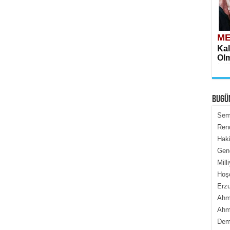
ME
Kal
Olm
BUGÜ
Semi
Renç
Haki
ME
Genc
İçe
Mill
Hoş
Erzu
Ahme
Ahme
Dem