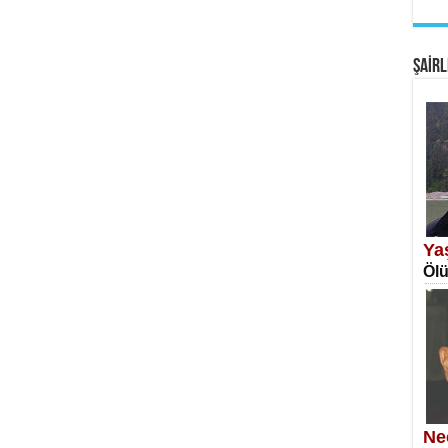
EM
Fan
ŞAİRL
SA
Erk
Ya
Ölü
NE
Öğr
Ne