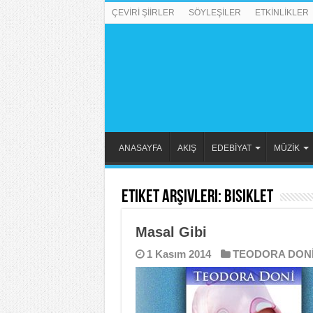
ÇEVİRİ ŞİİRLER
SÖYLEŞİLER
ETKİNLİKLER
ANASAYFA
AKIŞ
EDEBİYAT
MÜZİK
Etiket Arşivleri:
bisiklet
Masal Gibi
1 Kasım 2014
TEODORA DON