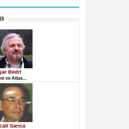
İNE CUMA
atizm Çıkmazı...
ER
TILMIŞ ÜMİT ÇETİNKAYA
enlik...
şar Bedri
m ve Atlas...
CLA DİLEK ARSLAN
etmenler Günü Mahkemesi...
cati Sarıca