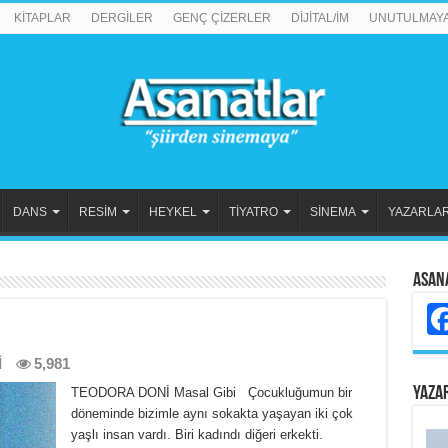
KİTAPLAR
DERGİLER
GENÇ ÇİZERLER
DİJİTAL/İM
UNUTULMAY
DANS
RESİM
HEYKEL
TİYATRO
SİNEMA
YAZARLA
Asan
İ
5,981
YAZA
TEODORA DONİ Masal Gibi Çocukluğumun bir
döneminde bizimle aynı sokakta yaşayan iki çok
yaşlı insan vardı. Biri kadındı diğeri erkekti.