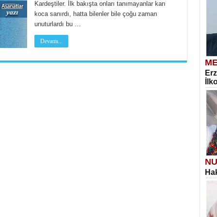
Kardeştiler. İlk bakışta onları tanımayanlar karı
koca sanırdı, hatta bilenler bile çoğu zaman
unuturlardı bu …
Devamı...
ME
Erz
İlk
NU
Hak