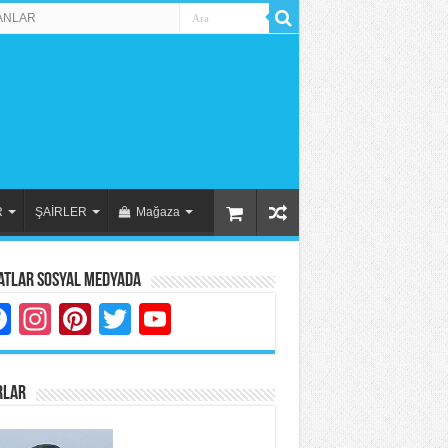
ANLAR
R
ŞAİRLER
Mağaza
atlar Sosyal Medyada
Facebook
Instagram
Pinterest
Twitter
YouTube
RLAR