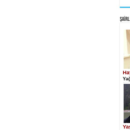
EM
Fan
ŞAİRL
SA
Erk
Ha
Yağ
NE
Öğr
Ya