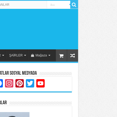
ANLAR
R
ŞAİRLER
Mağaza
atlar Sosyal Medyada
Facebook
Instagram
Pinterest
Twitter
YouTube
RLAR