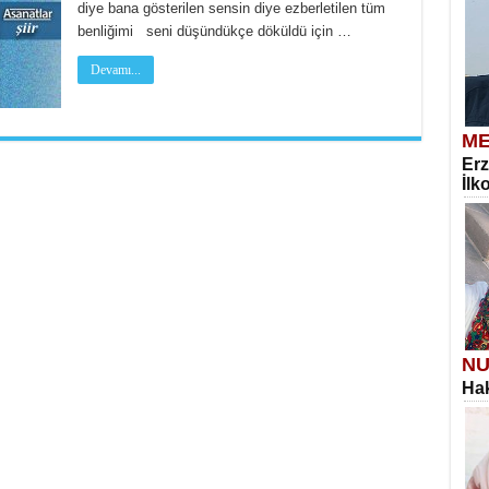
diye bana gösterilen sensin diye ezberletilen tüm
benliğimi seni düşündükçe döküldü için …
Devamı...
ME
Erz
İlk
NU
Hak