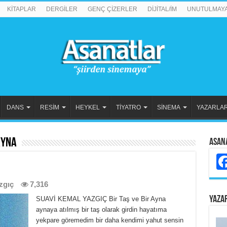
KİTAPLAR
DERGİLER
GENÇ ÇİZERLER
DİJİTAL/İM
UNUTULMAY
DANS
RESİM
HEYKEL
TİYATRO
SİNEMA
YAZARLA
Ayna
Asan
zgıç
7,316
YAZA
SUAVİ KEMAL YAZGIÇ Bir Taş ve Bir Ayna
aynaya atılmış bir taş olarak girdin hayatıma
yekpare göremedim bir daha kendimi yahut sensin