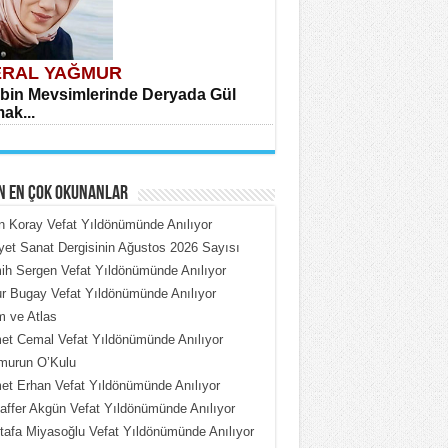
RAL YAĞMUR
bin Mevsimlerinde Deryada Gül
ak...
N EN ÇOK OKUNANLAR
n Koray Vefat Yıldönümünde Anılıyor
iyet Sanat Dergisinin Ağustos 2026 Sayısı
h Sergen Vefat Yıldönümünde Anılıyor
HMET ÇOBAN
 Bugay Vefat Yıldönümünde Anılıyor
rdeki Put Dışardaki Maskeler...
 ve Atlas
t Cemal Vefat Yıldönümünde Anılıyor
murun O’Kulu
t Erhan Vefat Yıldönümünde Anılıyor
ffer Akgün Vefat Yıldönümünde Anılıyor
afa Miyasoğlu Vefat Yıldönümünde Anılıyor