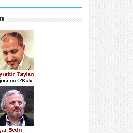
İNE CUMA
atizm Çıkmazı...
ER
TILMIŞ ÜMİT ÇETİNKAYA
enlik...
yrettin Taylan
murun O’Kulu...
CLA DİLEK ARSLAN
etmenler Günü Mahkemesi...
şar Bedri