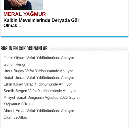
MERAL YAĞMUR
Kalbin Mevsimlerinde Deryada Gül
Olmak...
BUGÜN EN ÇOK OKUNANLAR
Fikret Otyam Vefat Yıldönümünde Anılıyor
Günün Rengi
Umur Bugay Vefat Yıldönümünde Anılıyor
MEHMET ÇOBAN
Sedat Umran Vefat Yıldönümünde Anılıyor
İçerdeki Put Dışardaki Maskeler...
Erkin Koray Vefat Yıldönümünde Anılıyor
Semih Sergen Vefat Yıldönümünde Anılıyor
Milliyet Sanat Dergisinin Ağustos 2026 Sayısı
Yağmurun O’Kulu
Ahmet Erhan Vefat Yıldönümünde Anılıyor
Ölüm ve Atlas
EMİNE CUMA