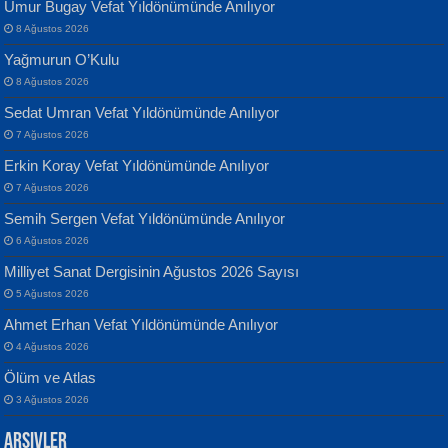
Umur Bugay Vefat Yıldönümünde Anılıyor
8 Ağustos 2026
Yağmurun O’Kulu
8 Ağustos 2026
Sedat Umran Vefat Yıldönümünde Anılıyor
Banu Sancak
ATİLLA ÖZEN
7 Ağustos 2026
Defterimden İçeri...
Sultan Olmadan Önce Eyüp...
Erkin Koray Vefat Yıldönümünde Anılıyor
7 Ağustos 2026
Semih Sergen Vefat Yıldönümünde Anılıyor
6 Ağustos 2026
Milliyet Sanat Dergisinin Ağustos 2026 Sayısı
5 Ağustos 2026
İsmail Aydos
EKREM KARABABA
Ahmet Erhan Vefat Yıldönümünde Anılıyor
İnkisar...
Yaralı Şiir...
4 Ağustos 2026
Ölüm ve Atlas
3 Ağustos 2026
Arşivler