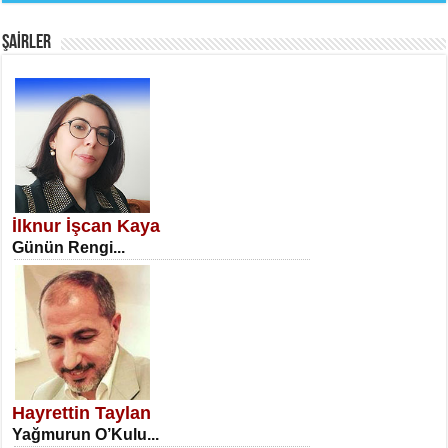
Fanatizm Çıkmazı...
ŞAİRLER
SATILMIŞ ÜMİT ÇETİNKAYA
Erkenlik...
İlknur İşcan Kaya
Günün Rengi...
NECLA DİLEK ARSLAN
Öğretmenler Günü Mahkemesi...
Hayrettin Taylan
Yağmurun O’Kulu...