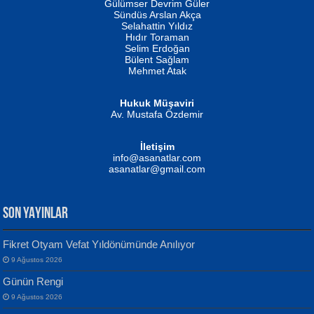
Gülümser Devrim Güler
Fatma Camcı
Erkeklerin Kahrolması Ne Demektir
Sündüs Arslan Akça
Evvel Zaman Tanrıçası...
Biliyor musunuz? ...
Selahattin Yıldız
Hıdır Toraman
Selim Erdoğan
Bülent Sağlam
Mehmet Atak
Hukuk Müşaviri
Av. Mustafa Özdemir
Mustafa Oral
NUHAN NEBİ ÇAM
İletişim
Yağmur Mangası...
Kaptan...
info@asanatlar.com
asanatlar@gmail.com
SON YAYINLAR
Fikret Otyam Vefat Yıldönümünde Anılıyor
9 Ağustos 2026
Yılmaz Ekinci
MUSTAFA KELOĞLU
Günün Rengi
Geceye Söylenen...
Yarına İz Bırakmak...
9 Ağustos 2026