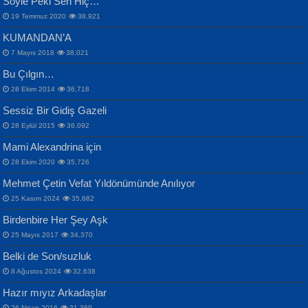
Söyle Peki Sen Hiç…
19 Temmuz 2020
38,921
KUMANDAN’A
7 Mayıs 2018
38,021
Bu Çılgın…
ERDEM BAYAZIT
28 Ekim 2014
36,718
Sana, Bana, Vatanıma, Ülkemin
İPEK ACAR SERT
Selahattin Yıldız
Sessiz Bir Gidiş Gazeli
İnsanlarına Dair...
Gazze’nin Şecaati, Ümmetin İmtihanı...
İdrakimle Üşürken...
28 Eylül 2015
36,092
Mami Alexandrina için
28 Ekim 2020
35,726
Mehmet Çetin Vefat Yıldönümünde Anılıyor
25 Kasım 2024
35,682
Birdenbire Her Şey Aşk
NAZIM HİKMET RAN
MAHMUT GÜRBÜZ
Songül Özel
25 Mayıs 2017
34,370
Bir Cezaevinde, Tecritteki Adamın
İbrahim Olmak ve Bitirebilmek...
Mahzen...
Mektupları...
Belki de Son/suzluk
8 Ağustos 2024
32,638
Hazır mıyız Arkadaşlar
26 Nisan 2016
31,369