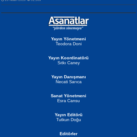
NURAN KÖSE BAYDAR
Neva Selçuk
Gün Güzeli...
Ben Deniz Değilim ki...
Yayın Yönetmeni
Teodora Doni
Yayın Koordinatörü
Sıtkı Caney
Yayın Danışmanı
MUSTAFA ORAL
Ahmet Aydın
Necati Sarıca
Şiir, Siyaseti Kaldırmıyor Tanpınar...
Helin...
Sanat Yönetmeni
Esra Cansu
Yayın Editörü
Tutkun Doğu
Editörler
İSMAİL OKUTAN