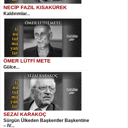
NECİP FAZIL KISAKÜREK
Kaldırımlar...
SELAHATTİN YILDIZ
İnsanın Zindanı...
Sibel Orhan
İki Kırık Boşluk...
ÖMER LÜTFİ METE
Gülce...
MEHMET TAŞTAN
Vagon’da Bir Şairle...
Meral Yağmur
Eski Bir Şiir...
SEZAİ KARAKOÇ
Sürgün Ülkeden Başkentler Başkentine
SITKI CANEY
– IV...
Oruçla Devrim ve Özgürlüğe…...