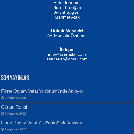
Hıdır Toraman
Selim Erdoğan
Bülent Sağlam
Mehmet Atak
Hukuk Müşaviri
Av. Mustafa Özdemir
Mustafa Oral
NUHAN NEBİ ÇAM
İletişim
Yağmur Mangası...
Kaptan...
info@asanatlar.com
asanatlar@gmail.com
SON YAYINLAR
Fikret Otyam Vefat Yıldönümünde Anılıyor
9 Ağustos 2026
Yılmaz Ekinci
MUSTAFA KELOĞLU
Günün Rengi
Geceye Söylenen...
Yarına İz Bırakmak...
9 Ağustos 2026
Umur Bugay Vefat Yıldönümünde Anılıyor
8 Ağustos 2026