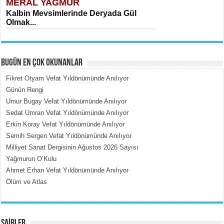
MERAL YAĞMUR
Kalbin Mevsimlerinde Deryada Gül
Olmak...
BUGÜN EN ÇOK OKUNANLAR
Fikret Otyam Vefat Yıldönümünde Anılıyor
Günün Rengi
Umur Bugay Vefat Yıldönümünde Anılıyor
MEHMET ÇOBAN
Sedat Umran Vefat Yıldönümünde Anılıyor
İçerdeki Put Dışardaki Maskeler...
Erkin Koray Vefat Yıldönümünde Anılıyor
Semih Sergen Vefat Yıldönümünde Anılıyor
Milliyet Sanat Dergisinin Ağustos 2026 Sayısı
Yağmurun O’Kulu
Ahmet Erhan Vefat Yıldönümünde Anılıyor
Ölüm ve Atlas
EMİNE CUMA
Fanatizm Çıkmazı...
ŞAİRLER