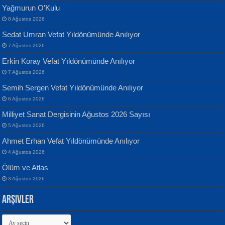
Yağmurun O’Kulu
8 Ağustos 2026
Sedat Umran Vefat Yıldönümünde Anılıyor
Banu Sancak
ATİLLA ÖZEN
7 Ağustos 2026
Defterimden İçeri...
Sultan Olmadan Önce Eyüp...
Erkin Koray Vefat Yıldönümünde Anılıyor
7 Ağustos 2026
Semih Sergen Vefat Yıldönümünde Anılıyor
6 Ağustos 2026
Milliyet Sanat Dergisinin Ağustos 2026 Sayısı
5 Ağustos 2026
İsmail Aydos
EKREM KARABABA
Ahmet Erhan Vefat Yıldönümünde Anılıyor
İnkisar...
Yaralı Şiir...
4 Ağustos 2026
Ölüm ve Atlas
3 Ağustos 2026
Arşivler
Arşivler