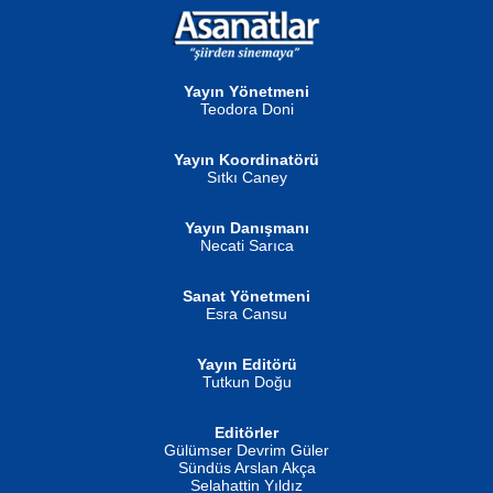
NURAN KÖSE BAYDAR
Neva Selçuk
Gün Güzeli...
Ben Deniz Değilim ki...
Yayın Yönetmeni
Teodora Doni
Yayın Koordinatörü
Sıtkı Caney
Yayın Danışmanı
MUSTAFA ORAL
Ahmet Aydın
Necati Sarıca
Şiir, Siyaseti Kaldırmıyor Tanpınar...
Helin...
Sanat Yönetmeni
Esra Cansu
Yayın Editörü
Tutkun Doğu
Editörler
İSMAİL OKUTAN
Gülümser Devrim Güler
Fatma Camcı
Erkeklerin Kahrolması Ne Demektir
Sündüs Arslan Akça
Evvel Zaman Tanrıçası...
Biliyor musunuz? ...
Selahattin Yıldız