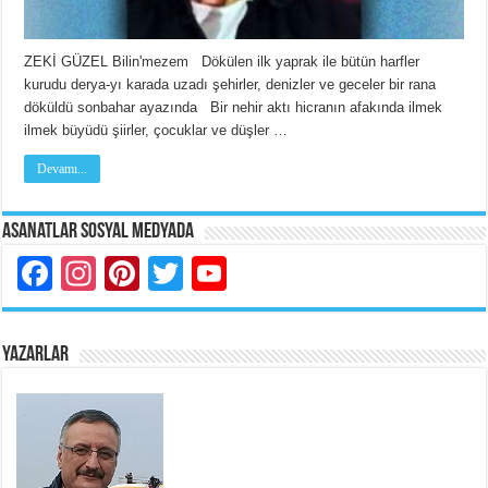
ZEKİ GÜZEL Bilin'mezem Dökülen ilk yaprak ile bütün harfler
kurudu derya-yı karada uzadı şehirler, denizler ve geceler bir rana
döküldü sonbahar ayazında Bir nehir aktı hicranın afakında ilmek
ilmek büyüdü şiirler, çocuklar ve düşler …
Devamı...
Asanatlar Sosyal Medyada
Facebook
Instagram
Pinterest
Twitter
YouTube
YAZARLAR