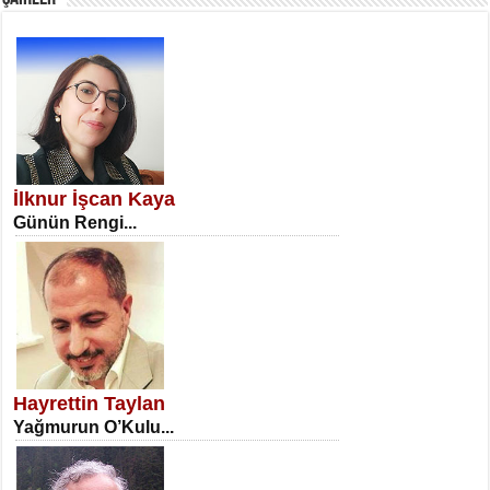
SATILMIŞ ÜMİT ÇETİNKAYA
Erkenlik...
İlknur İşcan Kaya
Günün Rengi...
NECLA DİLEK ARSLAN
Öğretmenler Günü Mahkemesi...
Hayrettin Taylan
Yağmurun O’Kulu...