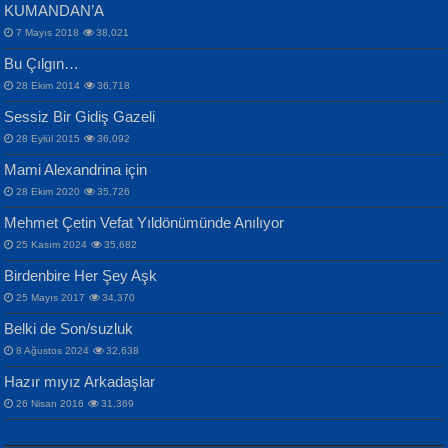
KUMANDAN’A
7 Mayıs 2018
38,021
Bu Çılgın…
ERDEM BAYAZIT
28 Ekim 2014
36,718
Sana, Bana, Vatanıma, Ülkemin
İPEK ACAR SERT
Selahattin Yıldız
Sessiz Bir Gidiş Gazeli
İnsanlarına Dair...
Gazze’nin Şecaati, Ümmetin İmtihanı...
İdrakimle Üşürken...
28 Eylül 2015
36,092
Mami Alexandrina için
28 Ekim 2020
35,726
Mehmet Çetin Vefat Yıldönümünde Anılıyor
25 Kasım 2024
35,682
Birdenbire Her Şey Aşk
NAZIM HİKMET RAN
MAHMUT GÜRBÜZ
Songül Özel
25 Mayıs 2017
34,370
Bir Cezaevinde, Tecritteki Adamın
İbrahim Olmak ve Bitirebilmek...
Mahzen...
Mektupları...
Belki de Son/suzluk
8 Ağustos 2024
32,638
Hazır mıyız Arkadaşlar
26 Nisan 2016
31,369