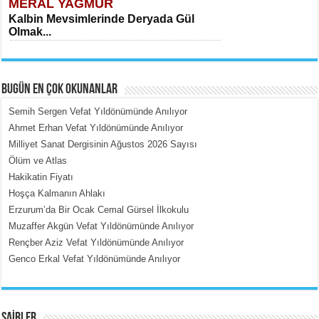
MERAL YAĞMUR
Kalbin Mevsimlerinde Deryada Gül
Olmak...
BUGÜN EN ÇOK OKUNANLAR
Semih Sergen Vefat Yıldönümünde Anılıyor
Ahmet Erhan Vefat Yıldönümünde Anılıyor
Milliyet Sanat Dergisinin Ağustos 2026 Sayısı
MEHMET ÇOBAN
Ölüm ve Atlas
İçerdeki Put Dışardaki Maskeler...
Hakikatin Fiyatı
Hoşça Kalmanın Ahlakı
Erzurum’da Bir Ocak Cemal Gürsel İlkokulu
Muzaffer Akgün Vefat Yıldönümünde Anılıyor
Rençber Aziz Vefat Yıldönümünde Anılıyor
Genco Erkal Vefat Yıldönümünde Anılıyor
EMİNE CUMA
Fanatizm Çıkmazı...
ŞAİRLER