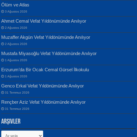
Ölüm ve Atlas
3 Ağustos 2026
Ahmet Cemal Vefat Yıldönümünde Anılıyor
Banu Sancak
ATİLLA ÖZEN
2 Ağustos 2026
Defterimden İçeri...
Sultan Olmadan Önce Eyüp...
Muzaffer Akgün Vefat Yıldönümünde Anılıyor
2 Ağustos 2026
Mustafa Miyasoğlu Vefat Yıldönümünde Anılıyor
1 Ağustos 2026
Erzurum’da Bir Ocak Cemal Gürsel İlkokulu
1 Ağustos 2026
İsmail Aydos
EKREM KARABABA
Genco Erkal Vefat Yıldönümünde Anılıyor
İnkisar...
Yaralı Şiir...
31 Temmuz 2026
Rençber Aziz Vefat Yıldönümünde Anılıyor
31 Temmuz 2026
Arşivler
Arşivler