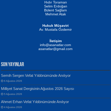
Hıdır Toraman
Selim Erdoğan
Bülent Sağlam
Mehmet Atak
Hukuk Müşaviri
Av. Mustafa Özdemir
Mustafa Oral
NUHAN NEBİ ÇAM
İletişim
Yağmur Mangası...
Kaptan...
info@asanatlar.com
asanatlar@gmail.com
SON YAYINLAR
Semih Sergen Vefat Yıldönümünde Anılıyor
6 Ağustos 2026
Yılmaz Ekinci
MUSTAFA KELOĞLU
Milliyet Sanat Dergisinin Ağustos 2026 Sayısı
Geceye Söylenen...
Yarına İz Bırakmak...
5 Ağustos 2026
Ahmet Erhan Vefat Yıldönümünde Anılıyor
4 Ağustos 2026