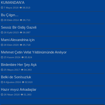
KUMANDAN’A
7 Mayıs 2018
38,013
Bu Çılgın…
ERDEM BAYAZIT
28 Ekim 2014
36,711
Sana, Bana, Vatanıma, Ülkemin
İPEK ACAR SERT
Selahattin Yıldız
Sessiz Bir Gidiş Gazeli
İnsanlarına Dair...
Gazze’nin Şecaati, Ümmetin İmtihanı...
İdrakimle Üşürken...
28 Eylül 2015
36,087
Mami Alexandrina için
28 Ekim 2020
35,719
Mehmet Çetin Vefat Yıldönümünde Anılıyor
25 Kasım 2024
35,624
Birdenbire Her Şey Aşk
NAZIM HİKMET RAN
MAHMUT GÜRBÜZ
Songül Özel
25 Mayıs 2017
34,363
Bir Cezaevinde, Tecritteki Adamın
İbrahim Olmak ve Bitirebilmek...
Mahzen...
Mektupları...
Belki de Son/suzluk
8 Ağustos 2024
32,610
Hazır mıyız Arkadaşlar
26 Nisan 2016
31,363