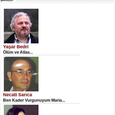
SATILMIŞ ÜMİT ÇETİNKAYA
Erkenlik...
Yaşar Bedri
Ölüm ve Atlas...
NECLA DİLEK ARSLAN
Öğretmenler Günü Mahkemesi...
Necati Sarıca
Ben Kader Vurgunuyum Maria...