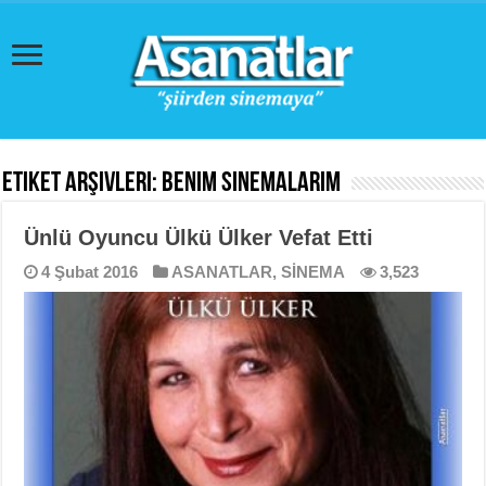
Etiket Arşivleri:
Benim Sinemalarım
Ünlü Oyuncu Ülkü Ülker Vefat Etti
4 Şubat 2016
ASANATLAR
,
SİNEMA
3,523