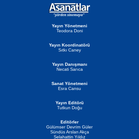
NURAN KÖSE BAYDAR
Neva Selçuk
Gün Güzeli...
Ben Deniz Değilim ki...
Yayın Yönetmeni
Teodora Doni
Yayın Koordinatörü
Sıtkı Caney
Yayın Danışmanı
MUSTAFA ORAL
Ahmet Aydın
Necati Sarıca
Şiir, Siyaseti Kaldırmıyor Tanpınar...
Helin...
Sanat Yönetmeni
Esra Cansu
Yayın Editörü
Tutkun Doğu
Editörler
İSMAİL OKUTAN
Gülümser Devrim Güler
Fatma Camcı
Erkeklerin Kahrolması Ne Demektir
Sündüs Arslan Akça
Evvel Zaman Tanrıçası...
Biliyor musunuz? ...
Selahattin Yıldız