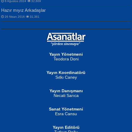
8 Ağustos 2024
32,609
Hazır mıyız Arkadaşlar
26 Nisan 2016
31,361
NURAN KÖSE BAYDAR
Neva Selçuk
Gün Güzeli...
Ben Deniz Değilim ki...
Yayın Yönetmeni
Teodora Doni
Yayın Koordinatörü
Sıtkı Caney
Yayın Danışmanı
MUSTAFA ORAL
Ahmet Aydın
Necati Sarıca
Şiir, Siyaseti Kaldırmıyor Tanpınar...
Helin...
Sanat Yönetmeni
Esra Cansu
Yayın Editörü
Tutkun Doğu