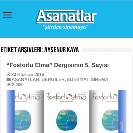
Etiket Arşivleri:
Ayşenur Kaya
“Fosforlu Elma” Dergisinin 5. Sayısı
23 Haziran 2016
ASANATLAR
,
DERGİLER
,
EDEBİYAT
,
SİNEMA
2,405