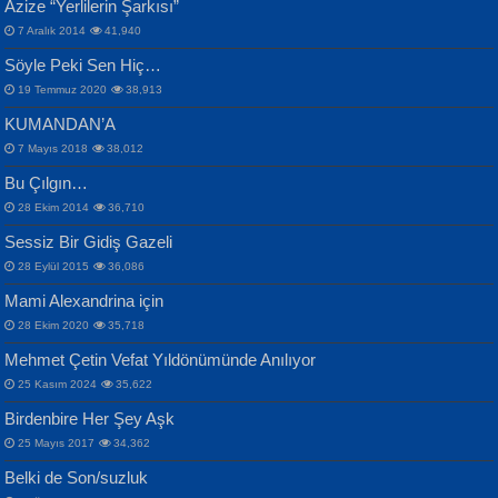
Azize “Yerlilerin Şarkısı”
Otuz Beş Yaş Şiiri...
VAHDETTİN YİĞİTCAN
Bülent Sağlam
7 Aralık 2014
41,940
Samimiyet Nedir?...
Mescid-i Aksâ Üstüne Ay!...
Söyle Peki Sen Hiç…
19 Temmuz 2020
38,913
KUMANDAN’A
7 Mayıs 2018
38,012
Bu Çılgın…
ERDEM BAYAZIT
28 Ekim 2014
36,710
Sana, Bana, Vatanıma, Ülkemin
İPEK ACAR SERT
Selahattin Yıldız
Sessiz Bir Gidiş Gazeli
İnsanlarına Dair...
Gazze’nin Şecaati, Ümmetin İmtihanı...
İdrakimle Üşürken...
28 Eylül 2015
36,086
Mami Alexandrina için
28 Ekim 2020
35,718
Mehmet Çetin Vefat Yıldönümünde Anılıyor
25 Kasım 2024
35,622
Birdenbire Her Şey Aşk
NAZIM HİKMET RAN
MAHMUT GÜRBÜZ
Songül Özel
25 Mayıs 2017
34,362
Bir Cezaevinde, Tecritteki Adamın
İbrahim Olmak ve Bitirebilmek...
Mahzen...
Mektupları...
Belki de Son/suzluk