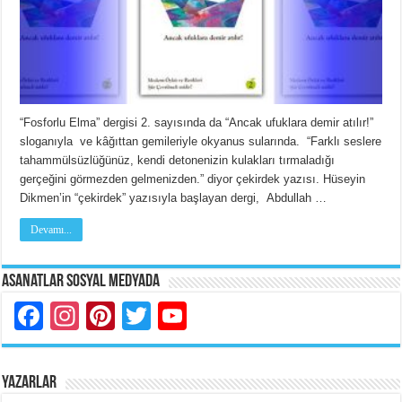
“Fosforlu Elma” dergisi 2. sayısında da “Ancak ufuklara demir atılır!”
sloganıyla ve kâğıttan gemileriyle okyanus sularında. “Farklı seslere
tahammülsüzlüğünüz, kendi detonenizin kulakları tırmaladığı
gerçeğini görmezden gelmenizden.” diyor çekirdek yazısı. Hüseyin
Dikmen’in “çekirdek” yazısıyla başlayan dergi, Abdullah …
Devamı...
Asanatlar Sosyal Medyada
Facebook
Instagram
Pinterest
Twitter
YouTube
YAZARLAR