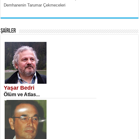
Demhanenin Tarumar Çekmeceleri
EMİNE CUMA
Fanatizm Çıkmazı...
ŞAİRLER
SATILMIŞ ÜMİT ÇETİNKAYA
Erkenlik...
Yaşar Bedri
Ölüm ve Atlas...
NECLA DİLEK ARSLAN
Öğretmenler Günü Mahkemesi...