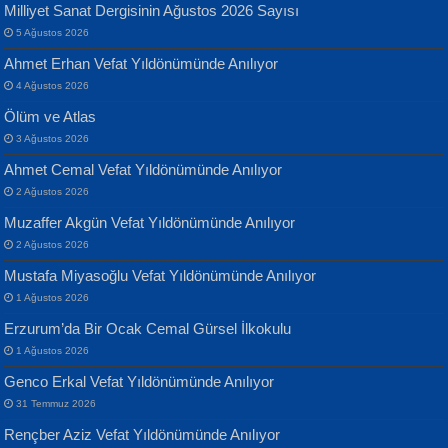
Milliyet Sanat Dergisinin Ağustos 2026 Sayısı
Geceye Söylenen...
Yarına İz Bırakmak...
5 Ağustos 2026
Ahmet Erhan Vefat Yıldönümünde Anılıyor
4 Ağustos 2026
Ölüm ve Atlas
3 Ağustos 2026
Ahmet Cemal Vefat Yıldönümünde Anılıyor
Banu Sancak
ATİLLA ÖZEN
2 Ağustos 2026
Defterimden İçeri...
Sultan Olmadan Önce Eyüp...
Muzaffer Akgün Vefat Yıldönümünde Anılıyor
2 Ağustos 2026
Mustafa Miyasoğlu Vefat Yıldönümünde Anılıyor
1 Ağustos 2026
Erzurum’da Bir Ocak Cemal Gürsel İlkokulu
1 Ağustos 2026
İsmail Aydos
EKREM KARABABA
Genco Erkal Vefat Yıldönümünde Anılıyor
İnkisar...
Yaralı Şiir...
31 Temmuz 2026
Rençber Aziz Vefat Yıldönümünde Anılıyor