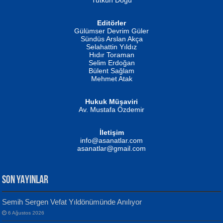
Editörler
İSMAİL OKUTAN
Gülümser Devrim Güler
Fatma Camcı
Erkeklerin Kahrolması Ne Demektir
Sündüs Arslan Akça
Evvel Zaman Tanrıçası...
Biliyor musunuz? ...
Selahattin Yıldız
Hıdır Toraman
Selim Erdoğan
Bülent Sağlam
Mehmet Atak
Hukuk Müşaviri
Av. Mustafa Özdemir
Mustafa Oral
NUHAN NEBİ ÇAM
İletişim
Yağmur Mangası...
Kaptan...
info@asanatlar.com
asanatlar@gmail.com
SON YAYINLAR
Semih Sergen Vefat Yıldönümünde Anılıyor
6 Ağustos 2026
Yılmaz Ekinci
MUSTAFA KELOĞLU