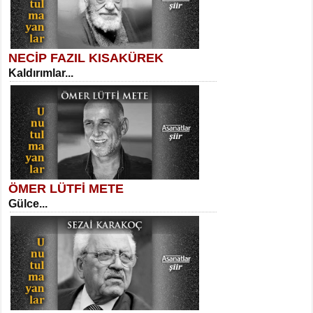
NECİP FAZIL KISAKÜREK
Kaldırımlar...
SELAHATTİN YILDIZ
İnsanın Zindanı...
Kadir Ünal
Ayağıma Dolanan Yokuş...
ÖMER LÜTFİ METE
Gülce...
MEHMET TAŞTAN
Vagon’da Bir Şairle...
Mehmet Çoban
Elmira...