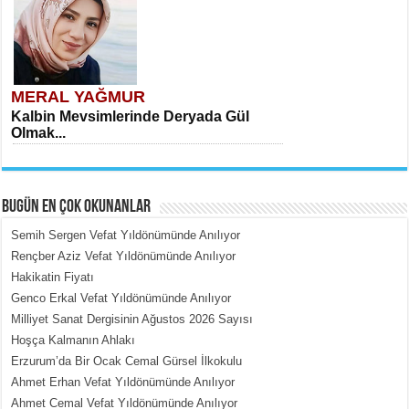
MERAL YAĞMUR
Kalbin Mevsimlerinde Deryada Gül
Olmak...
BUGÜN EN ÇOK OKUNANLAR
Semih Sergen Vefat Yıldönümünde Anılıyor
Rençber Aziz Vefat Yıldönümünde Anılıyor
Hakikatin Fiyatı
MEHMET ÇOBAN
Genco Erkal Vefat Yıldönümünde Anılıyor
İçerdeki Put Dışardaki Maskeler...
Milliyet Sanat Dergisinin Ağustos 2026 Sayısı
Hoşça Kalmanın Ahlakı
Erzurum’da Bir Ocak Cemal Gürsel İlkokulu
Ahmet Erhan Vefat Yıldönümünde Anılıyor
Ahmet Cemal Vefat Yıldönümünde Anılıyor