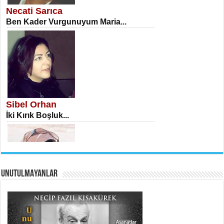
Necati Sarıca
Ben Kader Vurgunuyum Maria...
İSA KARATEPE
Ekranlar Arasında Kaybolan İnsan...
Sibel Orhan
İki Kırık Boşluk...
UNUTULMAYANLAR
AHMET URFALI
Ömer Lütfi Mete’nin “Gülce” Şiirini
Tahlil Denemesi...
Meral Yağmur
Eski Bir Şiir...